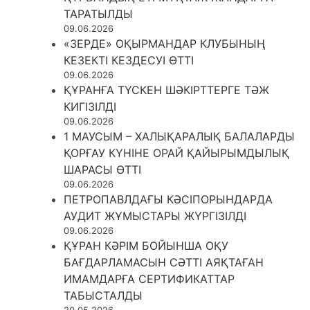
ТАРАТЫЛДЫ
09.06.2026
«ЗЕРДЕ» ОҚЫРМАНДАР КЛУБЫНЫҢ
КЕЗЕКТІ КЕЗДЕСУІ ӨТТІ
09.06.2026
ҚҰРАНҒА ТҮСКЕН ШӘКІРТТЕРГЕ ТӘЖ
КИГІЗІЛДІ
09.06.2026
1 МАУСЫМ – ХАЛЫҚАРАЛЫҚ БАЛАЛАРДЫ
ҚОРҒАУ КҮНІНЕ ОРАЙ ҚАЙЫРЫМДЫЛЫҚ
ШАРАСЫ ӨТТІ
09.06.2026
ПЕТРОПАВЛДАҒЫ КӘСІПОРЫНДАРДА
АУДИТ ЖҰМЫСТАРЫ ЖҮРГІЗІЛДІ
09.06.2026
ҚҰРАН КӘРІМ БОЙЫНША ОҚУ
БАҒДАРЛАМАСЫН СӘТТІ АЯҚТАҒАН
ИМАМДАРҒА СЕРТИФИКАТТАР
ТАБЫСТАЛДЫ
20.05.2026