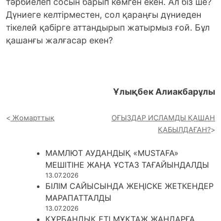
тәрбиелеп сосын барып көмген екен. Ал біз ше?
Дүниеге келтірместен, сол қараңғы дүниеден
тікелей қабірге аттандырып жатырмыз ғой. Бұл
қашанғы жалғасар екен?
Ұлықбек Алиакбарұлы
Жомарттық
ОҒЫЗДАР ИСЛАМДЫ ҚАШАН
ҚАБЫЛДАҒАН?
МАМЛЮТ АУДАНДЫҚ «MUSTAFA»
МЕШІТІНЕ ЖАҢА ҰСТАЗ ТАҒАЙЫНДАЛДЫ
13.07.2026
БІЛІМ САЙЫСЫНДА ЖЕҢІСКЕ ЖЕТКЕНДЕР
МАРАПАТТАЛДЫ
13.07.2026
ҚҰРБАНДЫҚ ЕТІ МҰҚТАЖ ЖАНДАРҒА