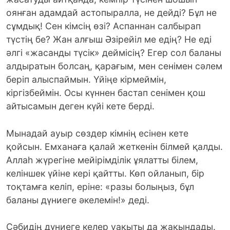
оянған адамдай астопыралла, не дейді? Бұл не
сұмдық! Сен кімсің өзі? Аспаннан салбырап
түстің бе? Жан алғыш Әзірейіл ме едің? Не еді
әлгі «жасанды түсік» деймісің? Егер сол баланы
алдыратын болсаң, қарағым, мен сенімен сәлем
беріп алыспаймын. Үйіңе кірмеймін,
кіргізбеймін. Осы күннен бастап сенімен қош
айтысамын деген күйі кете берді.
Мынадай ауыр сөздер кімнің есінен кете
қойсын. Емханаға қалай жеткенін білмей қалды.
Аллаһ жүрегіне мейірімділік ұялатты білем,
келіншек үйіне кері қайтты. Көп ойланып, бір
тоқтамға келіп, еріне: «разы болыңыз, бұл
баланы дүниеге әкелемін!» деді.
Сәбидің дүниеге келер уақыты да жақындады.