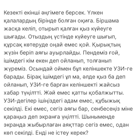
Кезекті екінші әңгімеге берсек. Үлкен
қалалардың бірінде болған оқиға. Біршама
жасқа келіп, отырып қалған қыз күйеуге
шығады. Отыздың үстінде күйеуге шығып,
құрсақ көтеруде оңай емес қой. Қырықтың
жүзін беріп аяғы ауырлайды. Пендеміз ғой,
ішімдегі кім екен деп ойланып, толғанып
жүреміз. Осындай оймен бұл келіншекте УЗИ-ге
барады. Бірақ ішімдегі ұл ма, әлде қыз ба деп
ойланып, УЗИ-ге барған келіншекті жайсыз
хабар түңілтті. Жәй емес қатты қобалжытты.
УЗИ-дегілер ішіңіздегі адам емес, құбыжық
секілді. Екі емес, сегіз аяғы бар, сенбесеңіз міне
қараңыз деп экранға үңілтті. Шыныменде
экранда жыбырлаған аяқттар сегіз емес, одан
көп секілді. Енді не істеу керек?