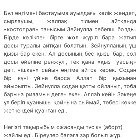
Бұл әңгімені бастауыма ауылдағы көлік жөндеп,
сырлаушы, жалпақ тілмен айтқанда
«костоправ» танысым Зейнулла себепші болды.
Бірде көлікпен бірге жол жүріп бара жатып
досы туралы айтқан болатын. Зейнулланың үш
қызы бар екен. Ал досының бес қызы бар, сол
досы әйеліне ренжулі, тек қана «қыз туасың»
деп, «ішкен» сайын әңгіме айтса керек. Содан
бір күні үйіне барса Аллаһ бір қызынан
айырыпты. Зейнулла содан қатты ойланып, тоба
барына ризамын деген екен. Аллаһ кейін Зәкеңе
ұл беріп қуанышы қойнына сыймай, төбесі көкке
жеткендей қуанған еді.
Негізгі тақырыбым «жасанды түсік» (аборт)
жайлы еді. Біреулер балаға зар болып жүр.