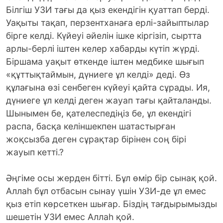
Білгіш УЗИ тағы да қыз екендігін қуаттап берді.
Уақыты тақап, перзентханаға ерлі-зайыптылар
бірге келді. Күйеуі әйелін ішке кіргізіп, сыртта
арлы-берлі іштен келер хабарды күтіп жүрді.
Біршама уақыт өткенде іштен медбике шығып
«құттықтаймын, дүниеге ұл келді» деді. Өз
құлағына өзі сенбеген күйеуі қайта сұрады. Ия,
дүниеге ұл келді деген жауап тағы қайталанды.
Шынымен бе, қателеспедіңіз бе, ұл екендігі
распа, басқа келіншекпен шатастырған
жоқсызба деген сұрақтар бірінен соң бірі
жауып кетті.?
Әңгіме осы жерден бітті. Бұл өмір бір сынақ қой.
Аллаһ бұл отбасын сынау үшін УЗИ-де ұл емес
қыз етіп көрсеткен шығар. Біздің тағдырымызды
шешетін УЗИ емес Аллаһ қой.