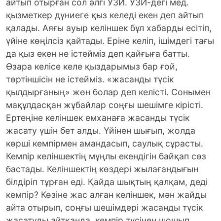
айтып отырған сол әлгі УЗИ. УЗИ-дегі мед.
қызметкер дүниеге қыз келеді екен деп айтып
қалады. Аяғы ауыр келіншек бұл хабарды есітіп,
үйіне көңілсіз қайтады. Еріне келіп, ішімдегі тағы
да қыз екен не істейміз деп қайғыға батты.
Өзара келісе келе қыздарымыз бар ғой,
төртіншісін не істейміз. «жасанды түсік
қылдырғаның» жөн болар деп келісті. Сонымен
мақұлдасқан жұбайлар соңғы шешімге кірісті.
Ертеңіне келіншек емханаға жасанды түсік
жасату үшін бет алды. Үйінен шығып, жолда
көрші кемпірмен амандасып, саулық сұрасты.
Кемпір келіншектің мұңлы екендігін байқап сөз
бастады. Келіншектің көздері жылағандығын
білдіріп тұрған еді. Қайда шықтың қалқам, деді
кемпір? Көзіне жас алған келіншек, мән жайды
айта отырып, соңғы шешімдері жасанды түсік
жасатуды айтқанда, кемпір түсінен шошып