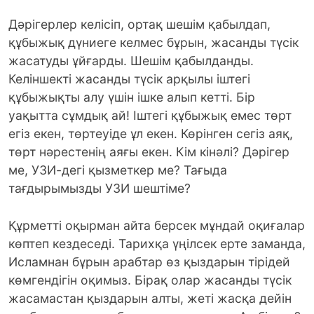
Дәрігерлер келісіп, ортақ шешім қабылдап,
құбыжық дүниеге келмес бұрын, жасанды түсік
жасатуды ұйғарды. Шешім қабылданды.
Келіншекті жасанды түсік арқылы іштегі
құбыжықты алу үшін ішке алып кетті. Бір
уақытта сұмдық ай! Іштегі құбыжық емес төрт
егіз екен, төртеуіде ұл екен. Көрінген сегіз аяқ,
төрт нәрестенің аяғы екен. Кім кінәлі? Дәрігер
ме, УЗИ-дегі қызметкер ме? Тағыда
тағдырымызды УЗИ шештіме?
Құрметті оқырман айта берсек мұндай оқиғалар
көптеп кездеседі. Тарихқа үңілсек ерте заманда,
Исламнан бұрын арабтар өз қыздарын тірідей
көмгендігін оқимыз. Бірақ олар жасанды түсік
жасамастан қыздарын алты, жеті жасқа дейін