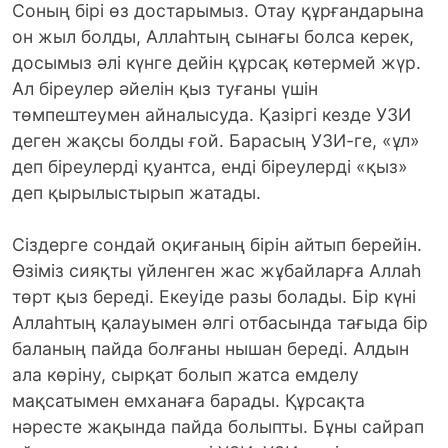
Соның бірі өз достарымыз. Отау құрғандарына
он жыл болды, Аллаһтың сынағы болса керек,
досымыз әлі күнге дейін құрсақ көтермей жүр.
Ал біреулер әйелін қыз туғаны үшін
төмпештеумен айналысуда. Қазіргі кезде УЗИ
деген жақсы болды ғой. Барасың УЗИ-ге, «ұл»
деп біреулерді қуантса, енді біреулерді «қыз»
деп қырылыстырып жатады.
Сіздерге сондай оқиғаның бірін айтып берейін.
Өзіміз сияқты үйленген жас жұбайларға Аллаһ
төрт қыз береді. Екеуіде разы болады. Бір күні
Аллаһтың қалауымен әлгі отбасында тағыда бір
баланың пайда болғаны нышан береді. Алдын
ала көріну, сырқат болып жатса емделу
мақсатымен емханаға барады. Құрсақта
нәресте жақында пайда болыпты. Бұны сайрап