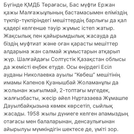
Бүгінде ҚМДБ Төрағасы, Бас мүфти Ержан
қажы Малғажыұлының бастамасымен еліміздің
түкпір-түкпіріндегі мешіттердің барлығы да қал
қадері келгенше тәуір жұмыс істеп жатыр.
Жақсылық пен қайырымдылық жасауда да
біздің муфтиат және оған қарасты мешіттер
алдарына жан салмай жұмыстарын атқарып
жүр.
Шалғайдағы Солтүстік Қазақстан облысы
да жемісті еңбек етуде. Осы өңірдегі Есіл
ауданы Николаевка ауылы “Көбеш” мешітінің
имамы Капенов Қуанышбай Жоламанұлы да
жолынан жығылмай, 2-топтағы мүгедек,
жалғызбасты, жесір әйел Нұртазаева Жұмашпе
Дауылбайқызына көмек көрсетіп, сыйлық
жасады. 1958 жылы дүниеге келген апамыздың
отағасы мен балаларынан, денсаулығынан
айырылуы мүмкіндігін шектесе де, үміті зор.