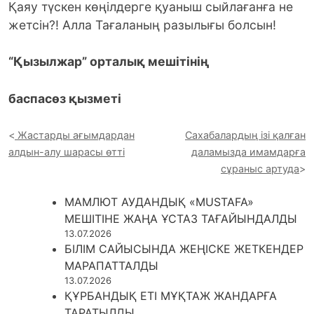
Қаяу түскен көңілдерге қуаныш сыйлағанға не
жетсін?! Алла Тағаланың разылығы болсын!
“Қызылжар” орталық мешітінің
баспасөз қызметі
Жастарды ағымдардан
Сахабалардың ізі қалған
алдын-алу шарасы өтті
даламызда имамдарға
сұраныс артуда
МАМЛЮТ АУДАНДЫҚ «MUSTAFA»
МЕШІТІНЕ ЖАҢА ҰСТАЗ ТАҒАЙЫНДАЛДЫ
13.07.2026
БІЛІМ САЙЫСЫНДА ЖЕҢІСКЕ ЖЕТКЕНДЕР
МАРАПАТТАЛДЫ
13.07.2026
ҚҰРБАНДЫҚ ЕТІ МҰҚТАЖ ЖАНДАРҒА
ТАРАТЫЛДЫ