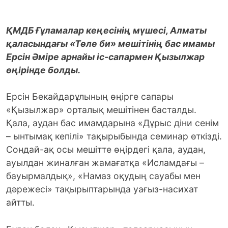
ҚМДБ Ғұламалар кеңесінің мүшесі, Алматы
қаласындағы «Төле би» мешітінің бас имамы
Ерсін Әміре арнайы іс-сапармен Қызылжар
өңірінде болды.
Ерсін Бекайдарұлының өңірге сапары
«Қызылжар» орталық мешітінен басталды.
Қала, аудан бас имамдарына «Дұрыс діни сенім
– ынтымақ кепілі» тақырыбында семинар өткізді.
Сондай-ақ осы мешітте өңірдегі қала, аудан,
ауылдан жиналған жамағатқа «Исламдағы –
бауырмалдық», «Намаз оқудың сауабы мен
дәрежесі» тақырыптарында уағыз-насихат
айтты.