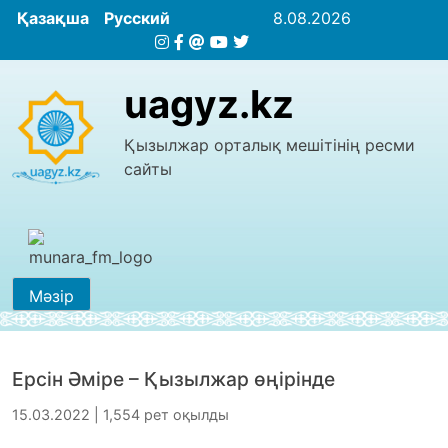
Қазақша
Русский
8.08.2026
uagyz.kz
Қызылжар орталық мешітінің ресми
сайты
Мәзір
Ерсін Әміре – Қызылжар өңірінде
15.03.2022 | 1,554 рет оқылды