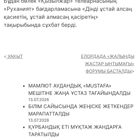
Бұдан бөлек «Қызылжар» телеарнасының
«Руханият» бағдарламасына «Дінді ұстай алсаң
қасиетің, ұстай алмасаң қасіретің»
тақырыбында сұхбат берді.
УАҚЫТ
ЕЛОРДАДА «ЖАЛЫНДЫ
ЖАСТАР ЫНТЫМАҒЫ»
ФОРУМЫ БАСТАЛДЫ
МАМЛЮТ АУДАНДЫҚ «MUSTAFA»
МЕШІТІНЕ ЖАҢА ҰСТАЗ ТАҒАЙЫНДАЛДЫ
13.07.2026
БІЛІМ САЙЫСЫНДА ЖЕҢІСКЕ ЖЕТКЕНДЕР
МАРАПАТТАЛДЫ
13.07.2026
ҚҰРБАНДЫҚ ЕТІ МҰҚТАЖ ЖАНДАРҒА
ТАРАТЫЛДЫ