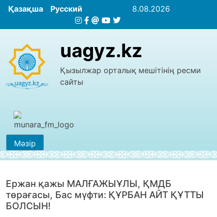
Қазақша
Русский
8.08.2026
uagyz.kz
Қызылжар орталық мешітінің ресми
сайты
Мәзір
Ержан қажы МАЛҒАЖЫҰЛЫ, ҚМДБ
төрағасы, Бас мүфти: ҚҰРБАН АЙТ ҚҰТТЫ
БОЛСЫН!