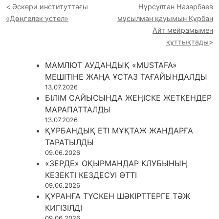
Әскери институттағы
Нұрсұлтан Назарбаев
«Дөңгелек үстел»
мұсылман қауымын Құрбан
Айт мейрамымен
құттықтады
МАМЛЮТ АУДАНДЫҚ «MUSTAFA»
МЕШІТІНЕ ЖАҢА ҰСТАЗ ТАҒАЙЫНДАЛДЫ
13.07.2026
БІЛІМ САЙЫСЫНДА ЖЕҢІСКЕ ЖЕТКЕНДЕР
МАРАПАТТАЛДЫ
13.07.2026
ҚҰРБАНДЫҚ ЕТІ МҰҚТАЖ ЖАНДАРҒА
ТАРАТЫЛДЫ
09.06.2026
«ЗЕРДЕ» ОҚЫРМАНДАР КЛУБЫНЫҢ
КЕЗЕКТІ КЕЗДЕСУІ ӨТТІ
09.06.2026
ҚҰРАНҒА ТҮСКЕН ШӘКІРТТЕРГЕ ТӘЖ
КИГІЗІЛДІ
09.06.2026