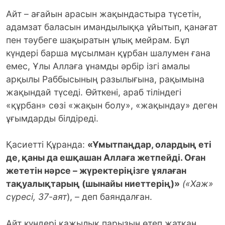
Айт – ағайын арасын жақындастыра түсетін,
адамзат баласын имандылыққа ұйытып, қанағат
пен тәубеге шақыратын ұлық мейрам. Бұл
күндері барша мұсылман құрбан шалумен ғана
емес, Ұлы Аллаға ұнамды әрбір ізгі амалы
арқылы Раббысының разылығына, рақымына
жақындай түседі. Өйткені, араб тіліндегі
«құрбан» сөзі «жақын болу», «жақындау» деген
ұғымдарды білдіреді.
Қасиетті Құранда:
«Ұмытпаңдар, олардың еті
де, қаны да ешқашан Аллаға жетпейді. Оған
жететін нәрсе – жүректеріңізге ұялаған
тақуалықтарың (шынайы ниеттерің)»
(«Хаж»
сүресі, 37-аят
), – деп баяндалған.
Айт күндері қажылық парызын өтеп жатқан