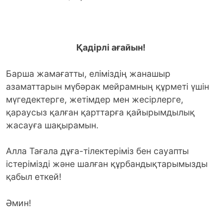
Қадірлі ағайын!
Барша жамағатты, еліміздің жанашыр
азаматтарын мүбәрак мейрамның құрметі үшін
мүгедектерге, жетімдер мен жесірлерге,
қараусыз қалған қарттарға қайырымдылық
жасауға шақырамын.
Алла Тағала дұға-тілектеріміз бен сауапты
істерімізді және шалған құрбандықтарымызды
қабыл еткей!
Әмин!