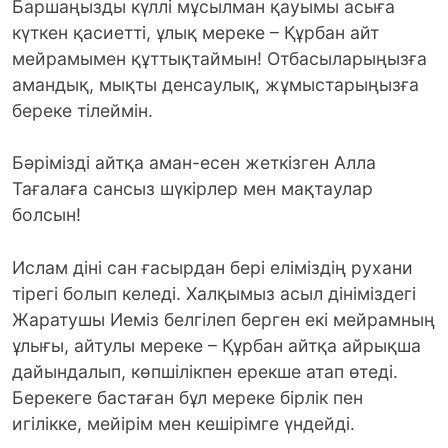
Баршаңызды күллі мұсылман қауымы асыға
күткен қасиетті, ұлық мереке – Құрбан айт
мейрамымен құттықтаймын! Отбасыларыңызға
амандық, мықты денсаулық, жұмыстарыңызға
береке тілеймін.
Бәрімізді айтқа аман-есен жеткізген Алла
Тағалаға сансыз шүкірлер мен мақтаулар
болсын!
Ислам діні сан ғасырдан бері еліміздің рухани
тірегі болып келеді. Халқымыз асыл дініміздегі
Жаратушы Иеміз белгілеп берген екі мейрамның
ұлығы, айтулы мереке – Құрбан айтқа айрықша
дайындалып, көпшілікпен ерекше атап өтеді.
Берекеге бастаған бұл мереке бірлік пен
игілікке, мейірім мен кешірімге үндейді.