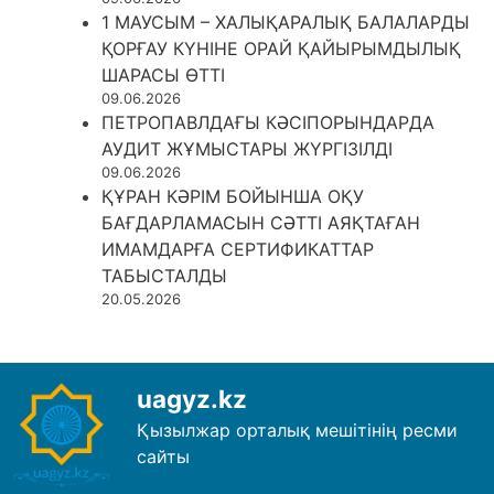
1 МАУСЫМ – ХАЛЫҚАРАЛЫҚ БАЛАЛАРДЫ
ҚОРҒАУ КҮНІНЕ ОРАЙ ҚАЙЫРЫМДЫЛЫҚ
ШАРАСЫ ӨТТІ
09.06.2026
ПЕТРОПАВЛДАҒЫ КӘСІПОРЫНДАРДА
АУДИТ ЖҰМЫСТАРЫ ЖҮРГІЗІЛДІ
09.06.2026
ҚҰРАН КӘРІМ БОЙЫНША ОҚУ
БАҒДАРЛАМАСЫН СӘТТІ АЯҚТАҒАН
ИМАМДАРҒА СЕРТИФИКАТТАР
ТАБЫСТАЛДЫ
20.05.2026
uagyz.kz
Қызылжар орталық мешітінің ресми
сайты