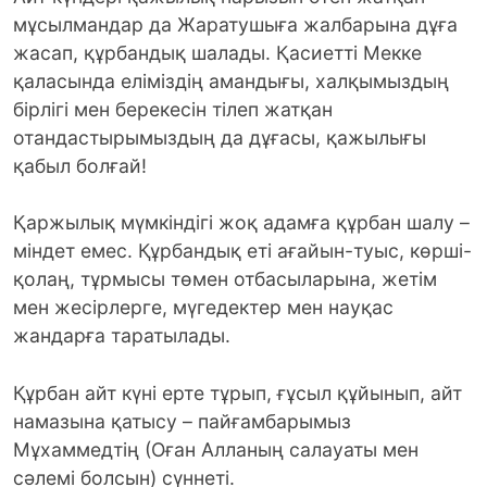
мұсылмандар да Жаратушыға жалбарына дұға
жасап, құрбандық шалады. Қасиетті Мекке
қаласында еліміздің амандығы, халқымыздың
бірлігі мен берекесін тілеп жатқан
отандастырымыздың да дұғасы, қажылығы
қабыл болғай!
Қаржылық мүмкіндігі жоқ адамға құрбан шалу –
міндет емес. Құрбандық еті ағайын-туыс, көрші-
қолаң, тұрмысы төмен отбасыларына, жетім
мен жесірлерге, мүгедектер мен науқас
жандарға таратылады.
Құрбан айт күні ерте тұрып, ғұсыл құйынып, айт
намазына қатысу – пайғамбарымыз
Мұхаммедтің (Оған Алланың салауаты мен
сәлемі болсын) сүннеті.