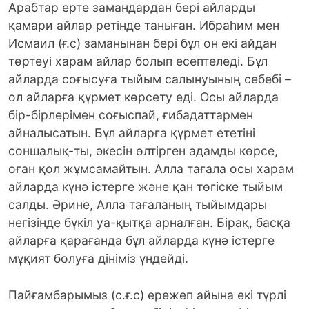
Арабтар ерте замандардан бері айларды
қамари айлар ретінде таныған. Ибраһим мен
Исмаил (ғ.с) заманынан бері бұл он екі айдан
төртеуі харам айлар болып есептеледі. Бұл
айларда соғысуға тыйым салынуының себебі –
ол айларға құрмет көрсету еді. Осы айларда
бір-бірлерімен соғыспай, ғибадаттармен
айналысатын. Бұл айларға құрмет ететіні
соншалық-ты, әкесін өлтірген адамды көрсе,
оған қол жұмсамайтын. Алла тағала осы харам
айларда күнә істерге және қан төгіске тыйым
салды. Әрине, Алла тағаланың тыйымдары
негізінде бүкіл уа-қытқа арналған. Бірақ, басқа
айларға қарағанда бұл айларда күнә істерге
мұқият болуға дініміз үндейді.
Пайғамбарымыз (с.ғ.с) ережеп айына екі түрлі