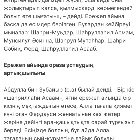
жолықтырып қалса, қылмыскерді көрмегендей
болып өте шығатын», – дейді. Ережеп айына
басқа да есімдер берілген. Бұлардан кейбіреуі
мыналар: Шаһри-Муьдар, Шаһруллаһил Асмам,
Мунсилул Әсинна, Шаһрул Мутаһһар, Шаһри
Сәбиқ, Ферд, Шаһруллаһил Асааб.
Ережеп айында ораза ұстаудың
артықшылығы
Абдулла бин Зубайыр (р.а) былай дейді: «Бір кісі
«шаһриллаһи Асаам», яғни ережеп айында бір
кісінің мұқтаждығын өтесе, Алла тағала қиямет
күні оған Фердауси жәннатынан көз жетер
жеріне дейінгі ара-қашықтықта сарай тұрғызып
береді. Есіңізде болсын, бұл айда Алла
тағаланың сый-құрметіне лайық болуды