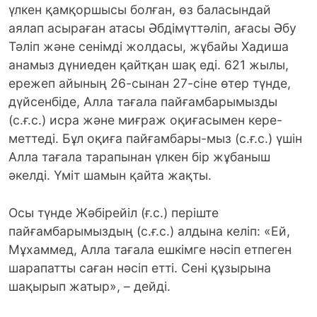
үлкен қамқоршысы болған, өз баласындай
аялап асыраған атасы Әбдiмүттәлiп, ағасы Әбу
Тәлiп және сенiмдi жолдасы, жұбайы Хадиша
анамыз дүниеден қайтқан шақ еді. 621 жылы,
ережеп айының 26-сынан 27-сіне өтер түнде,
дүйсенбiде, Алла тағала пайғамбарымызды
(с.ғ.с.) исра және миғраж оқиғасымен кере-
меттедi. Бұл оқиға пайғамбары-мыз (с.ғ.с.) үшiн
Алла тағала тарапынан үлкен бiр жұбаныш
әкелдi. Үмiт шамын қайта жақты.
Осы түнде Жәбiрейiл (ғ.с.) перiште
пайғамбарымыздың (с.ғ.с.) алдына келiп: «Ей,
Мұхаммед, Алла тағала ешкiмге нәсiп етпеген
шарапатты саған нәсiп еттi. Сенi құзырына
шақырып жатыр», – дейдi.