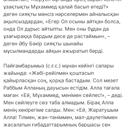
ұзақтықты Мұхаммед қалай басып өтедi?»
деген сияқты мәнсiз нәрселермен айналысқан
ақылсыздардан, «Егер Ол осыны айтқан болса,
онда Ол дұрыс айтыпты. Мен оны бұдан да
ұзағыраққа бардым десе де растаймын», –
деген Әбу Бәкiр сияқты шынайы
мұсылмандарды айқын ажыратып бердi.
Пайғамбарымыз (с.ғ.с.) мұнан кейiнгi сапары
жайында: «Жәбi-рейiлмен қоштасып
қайырласқан соң, қорқа бастадым. Сол мезет
Раббым Алланың дауысын естiдiм. Алла тағала
маған: «Ей, Мұхаммед, менiмен сөйлес!», – дедi.
Мен сөйлеуге сөз таба алмадым. Бiрақ Алла
менiң көкiрегiме салды. Мен: «Ей, Жаратушым
Алла! Тiлмен, жан-тәнiммен, мал-дәулетiммен
жасалатын ғибадаттарымның баршасы сен