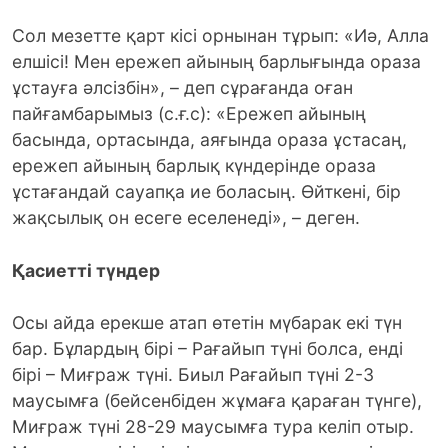
Сол мезетте қарт кісі орнынан тұрып: «Иә, Алла
елшісі! Мен ережеп айының барлығында ораза
ұстауға әлсізбін», – деп сұрағанда оған
пайғамбарымыз (с.ғ.с): «Ережеп айының
басында, ортасында, аяғында ораза ұстасаң,
ережеп айының барлық күндерінде ораза
ұстағандай сауапқа ие боласың. Өйткені, бір
жақсылық он есеге еселенеді», – деген.
Қасиетті түндер
Осы айда ерекше атап өтетін мүбарак екі түн
бар. Бұлардың бірі – Рағайып түні болса, енді
бірі – Миғраж түні. Биыл Рағайып түні 2-3
маусымға (бейсенбіден жұмаға қараған түнге),
Миғраж түні 28-29 маусымға тура келіп отыр.