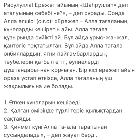
Расулулла! Ережеп айының «Шаһруллаһ» деп
аталуының себебі не?», – деп сұрады. Сонда
Алла елшісі (с.ғ.с): «Ережеп – Алла тағаланың
күнәларды кешіретін айы. Алла тағала
құзырында сүйікті ай. Бұл айда ұрыс-жанжал,
қантөгіс тоқтатылған. Бұл айда Алла тағала
әнбиялардың, яғни пайғамбарлардың
тәубелерін қа-был етіп, әулиелерді
дұшпандары-нан қорғаған. Бір кісі ережеп айын
ораза ұстап өткізсе, Алла тағаланың үш
жақсылығына ие болады.
1. Өткен күнәларын кешіреді.
2. Қалған өмірінде түрлі теріс қылықтардан
сақтайды.
3. Қиямет күні Алла тағала тарапынан
сусындалады», – деп жауап берді.