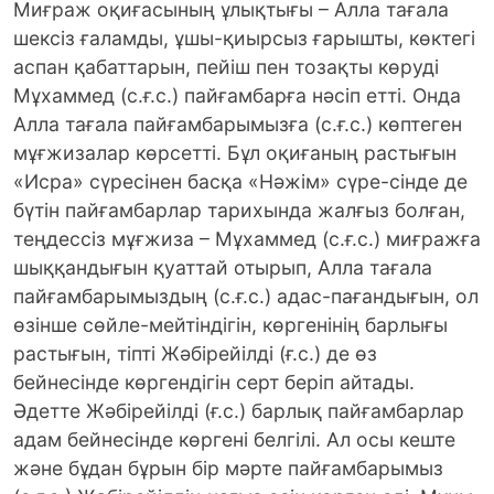
Миғраж оқиғасының ұлықтығы – Алла тағала
шексiз ғаламды, ұшы-қиырсыз ғарышты, көктегi
аспан қабаттарын, пейiш пен тозақты көрудi
Мұхаммед (с.ғ.с.) пайғамбарға нәсiп етті. Онда
Алла тағала пайғамбарымызға (с.ғ.с.) көптеген
мұғжизалар көрсеттi. Бұл оқиғаның растығын
«Исра» сүресiнен басқа «Нәжiм» сүре-сiнде де
бүтiн пайғамбарлар тарихында жалғыз болған,
теңдессiз мұғжиза – Мұхаммед (с.ғ.с.) миғражға
шыққандығын қуаттай отырып, Алла тағала
пайғамбарымыздың (с.ғ.с.) адас-пағандығын, ол
өзiнше сөйле-мейтiндiгiн, көргенiнiң барлығы
растығын, тiптi Жәбірейiлдi (ғ.с.) де өз
бейнесінде көргендiгiн серт берiп айтады.
Әдетте Жәбірейiлдi (ғ.с.) барлық пайғамбарлар
адам бейнесінде көргені белгілі. Ал осы кеште
және бұдан бұрын бiр мәрте пайғамбарымыз