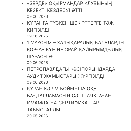
«ЗЕРДЕ» ОҚЫРМАНДАР КЛУБЫНЫҢ
КЕЗЕКТІ КЕЗДЕСУІ ӨТТІ
09.06.2026
ҚҰРАНҒА ТҮСКЕН ШӘКІРТТЕРГЕ ТӘЖ
КИГІЗІЛДІ
09.06.2026
1 МАУСЫМ – ХАЛЫҚАРАЛЫҚ БАЛАЛАРДЫ
ҚОРҒАУ КҮНІНЕ ОРАЙ ҚАЙЫРЫМДЫЛЫҚ
ШАРАСЫ ӨТТІ
09.06.2026
ПЕТРОПАВЛДАҒЫ КӘСІПОРЫНДАРДА
АУДИТ ЖҰМЫСТАРЫ ЖҮРГІЗІЛДІ
09.06.2026
ҚҰРАН КӘРІМ БОЙЫНША ОҚУ
БАҒДАРЛАМАСЫН СӘТТІ АЯҚТАҒАН
ИМАМДАРҒА СЕРТИФИКАТТАР
ТАБЫСТАЛДЫ
20.05.2026