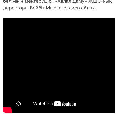
бөлiмiнiң меңгерушiсi, «Халал Даму» ЖШС-ның
директоры Бейбiт Мырзагелдиев айтты.