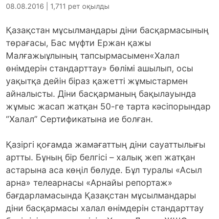
08.08.2016 | 1,711 рет оқылды
Қазақстан мұсылмандары дiни басқармасының
төрағасы, Бас мүфти Ержан қажы
Малғажыұлының тапсырмасымен«Халал
өнiмдерін стандарттау» бөлiмi ашылып, осы
уақытқа дейін біраз қажетті жұмыстармен
айналысты. Діни басқарманың бақылауында
жұмыс жасап жатқан 50-ге тарта кәсіпорындар
“Халал” Сертификатына ие болған.
Қазіргі қоғамда жамағаттың діни сауаттылығы
артты. Бұның бір белгісі – халық жеп жатқан
астарына аса көңіл бөлуде. Бұл туралы «Асыл
арна» телеарнасы «Арнайы репортаж»
бағдарламасында Қазақстан мұсылмандары
дiни басқармасы халал өнiмдерін стандарттау