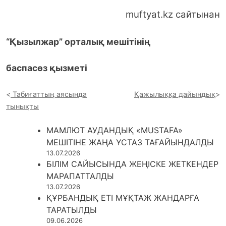
muftyat.kz сайтынан
“Қызылжар” орталық мешітінің
баспасөз қызметі
Табиғаттың аясында
Қажылыққа дайындық
тынықты
МАМЛЮТ АУДАНДЫҚ «MUSTAFA»
МЕШІТІНЕ ЖАҢА ҰСТАЗ ТАҒАЙЫНДАЛДЫ
13.07.2026
БІЛІМ САЙЫСЫНДА ЖЕҢІСКЕ ЖЕТКЕНДЕР
МАРАПАТТАЛДЫ
13.07.2026
ҚҰРБАНДЫҚ ЕТІ МҰҚТАЖ ЖАНДАРҒА
ТАРАТЫЛДЫ
09.06.2026