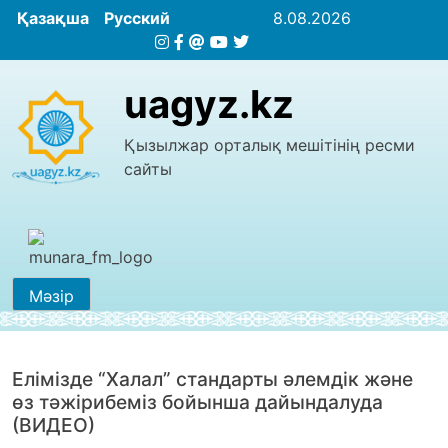
Қазақша
Русский
8.08.2026
uagyz.kz
Қызылжар орталық мешітінің ресми
сайты
Мәзір
Елімізде “Халал” стандарты әлемдік және
өз тәжірибеміз бойынша дайындалуда
(ВИДЕО)