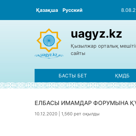
Қазақша
Русский
8.08.
uagyz.kz
Қызылжар орталық мешіті
сайты
БАСТЫ БЕТ
ҚМДБ
ЕЛБАСЫ ИМАМДАР ФОРУМЫНА Қ
10.12.2020 | 1,560 рет оқылды