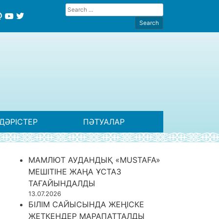
ДӘРІСТЕР
ПӘТУАЛАР
МАМЛЮТ АУДАНДЫҚ «MUSTAFA»
МЕШІТІНЕ ЖАҢА ҰСТАЗ
ТАҒАЙЫНДАЛДЫ
13.07.2026
БІЛІМ САЙЫСЫНДА ЖЕҢІСКЕ
ЖЕТКЕНДЕР МАРАПАТТАЛДЫ