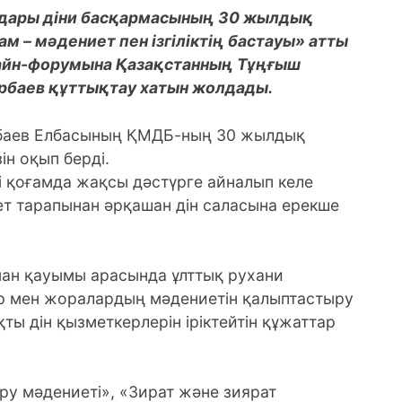
ндары діни басқармасының 30 жылдық
м – мәдениет пен ізгіліктің бастауы» атты
айн-форумына Қазақстанның Тұңғыш
арбаев құттықтау хатын жолдады.
баев Елбасының ҚМДБ-ның 30 жылдық
н оқып берді.
і қоғамда жақсы дәстүрге айналып келе
ет тарапынан әрқашан дін саласына ерекше
ман қауымы арасында ұлттық рухани
дер мен жоралардың мәдениетін қалыптастыру
ты дін қызметкерлерін іріктейтін құжаттар
у мәдениеті», «Зират және зиярат