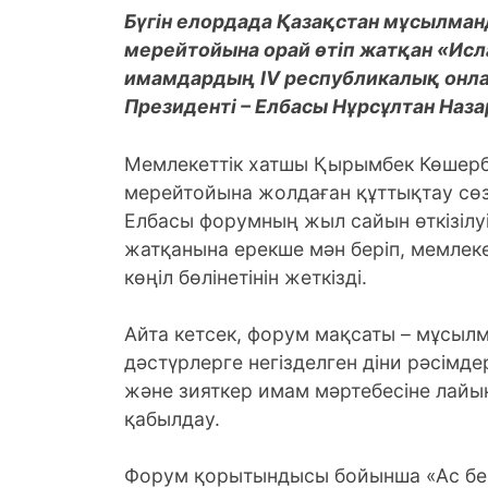
Бүгін елордада Қазақстан мұсылма
мерейтойына орай өтіп жатқан «Исла
имамдардың IV республикалық онл
Президенті – Елбасы Нұрсұлтан Наз
Мемлекеттік хатшы Қырымбек Көшер
мерейтойына жолдаған құттықтау сөзі
Елбасы форумның жыл сайын өткізілу
жатқанына ерекше мән беріп, мемлек
көңіл бөлінетінін жеткізді.
Айта кетсек, форум мақсаты – мұсыл
дәстүрлерге негізделген діни рәсім
және зияткер имам мәртебесіне лайық
қабылдау.
Форум қорытындысы бойынша «Ас бер