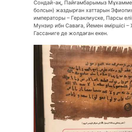
Сондай-ақ, Пайғамбарымыз Мұхаммед
болсын) жаздырған хаттарын Эфиопи
императоры – Гераклиуске, Парсы елін
Мунзир ибн Саваға, Йемен әміршісі –
Гассаниге де жолдаған екен.