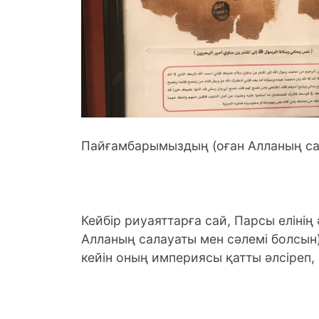
Пайғамбарымыздың (оған Алланың са
Кейбір риуаяттарға сай, Парсы еліні
Алланың салауаты мен сәлемі болсын)
кейін оның империясы қатты әлсіреп, 