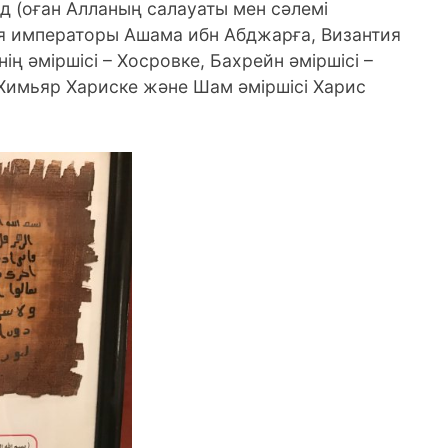
 (оған Алланың салауаты мен сәлемі
я императоры Ашама ибн Абджарға, Византия
ің әміршісі – Хосровке, Бахрейн әміршісі –
 Химьяр Хариске және Шам әміршісі Харис