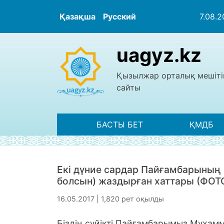
Қазақша
Русский
7.08.
uagyz.kz
Қызылжар орталық мешіті
сайты
БАСТЫ БЕТ
ҚМДБ
Екі дүние сардар Пайғамбарының 
болсын) жаздырған хаттары (ФОТ
16.05.2017 | 1,820 рет оқылды
Біздің сүйікті Пайғамбарымыз Мұхам