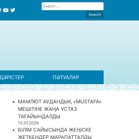
ДӘРІСТЕР
ПӘТУАЛАР
МАМЛЮТ АУДАНДЫҚ «MUSTAFA»
МЕШІТІНЕ ЖАҢА ҰСТАЗ
ТАҒАЙЫНДАЛДЫ
13.07.2026
БІЛІМ САЙЫСЫНДА ЖЕҢІСКЕ
ЖЕТКЕНДЕР МАРАПАТТАЛДЫ