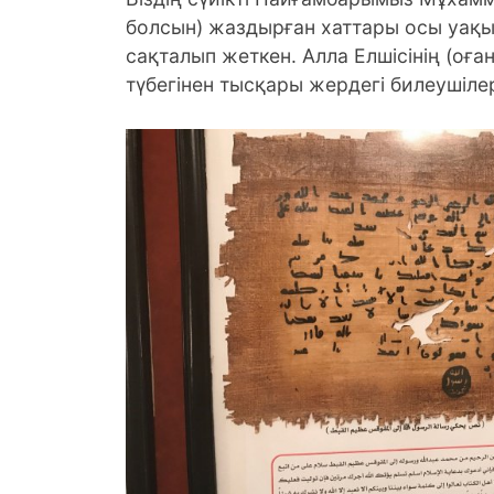
болсын) жаздырған хаттары осы уақыт
сақталып жеткен. Алла Елшісінің (оғ
түбегінен тысқары жердегі билеушілерг