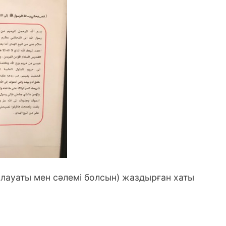
лауаты мен сәлемі болсын) жаздырған хаты