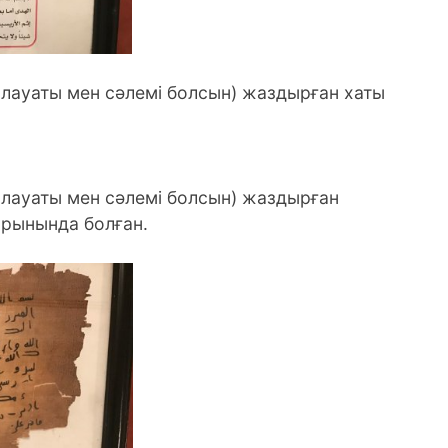
лауаты мен сәлемі болсын) жаздырған хаты
лауаты мен сәлемі болсын) жаздырған
арынында болған.