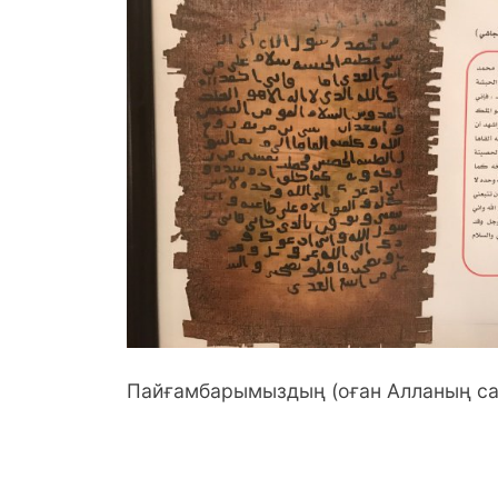
Пайғамбарымыздың (оған Алланың са