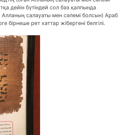
қа дейін бүтіндей сол бәз қалпында
ан Алланың салауаты мен сәлемі болсын) Араб
е бірнеше рет хаттар жібергені белгілі.