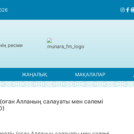
2026
нің ресми
ЖАҢАЛЫҚ
МАҚАЛАЛАР
(оған Алланың салауаты мен сәлемі
О)
медтің
(оған Алланың салауаты мен сәлемі