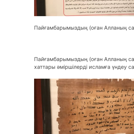
Пайғамбарымыздың (оған Алланың са
Пайғамбарымыздың (оған Алланың са
хаттары әміршілерді исламға үндеу с