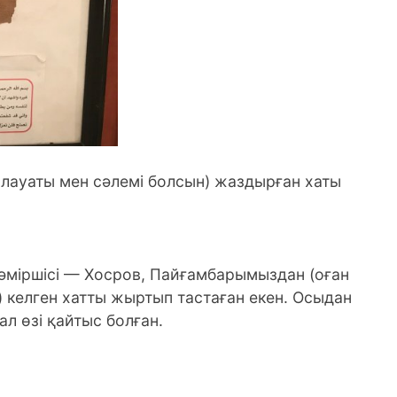
лауаты мен сәлемі болсын) жаздырған хаты
ң әміршісі — Хосров, Пайғамбарымыздан (оған
 келген хатты жыртып тастаған екен. Осыдан
ал өзі қайтыс болған.