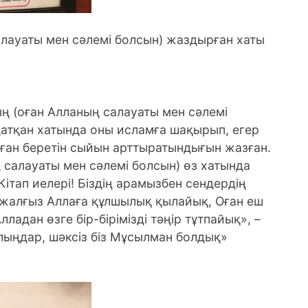
лауаты мен сәлемі болсын) жаздырған хаты
(оған Алланың салауаты мен сәлемі
датқан хатында оны исламға шақырып, егер
оған беретін сыйын арттыратындығын жазған.
ң салауаты мен сәлемі болсын) өз хатында
Кітап иелері! Біздің арамызбен сендердің
; жалғыз Аллаға құлшылық қылайық, Оған еш
ладан өзге бір-бірімізді тәңір тұтпайық», –
олыңдар, шәксіз біз Мұсылман болдық»