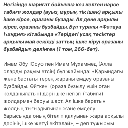
Негізінде шариғат бойынша кез келген нәрсе
табиғи жолдар (ауыз, мұрын, тік ішек) арқылы
ішке кірсе, оразаны бұзады. Ал дене арқылы
кірсе, оразаны бұзбайды. Бұл туралы «Фәтауа
Һиндия» кітабында «Терідегі ұсақ тесіктер
арқылы май секілді заттың ішке кіруі оразаны
бұзбайды» делінген (1 том, 266-бет).
Имам Әбу Юсуф пен Имам Мұхаммед (Алла
оларды рақым етсін) бұл жайында: «Қарындағы
және бастағы терең жараны емдеу оразаны
бұзбайды. Өйткені (ораза бұзылу үшін оған
қолданылатын) дәрі ішке негізгі (табиғи)
жолдармен баруы шарт. Ал ішке баратын
жолдың тығыздығынан және емделу
барысында оның бітеліп қалуынан жара арқылы
дәрінің ішке жетуі екіталай», – деп тұжырым