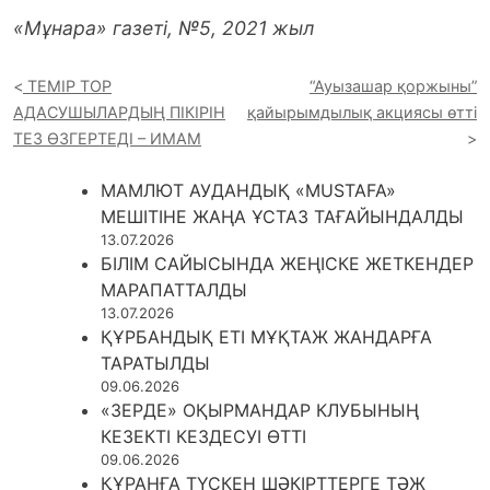
«Мұнара» газеті, №5, 2021 жыл
ТЕМІР ТОР
“Ауызашар қоржыны”
АДАСУШЫЛАРДЫҢ ПІКІРІН
қайырымдылық акциясы өтті
ТЕЗ ӨЗГЕРТЕДІ – ИМАМ
МАМЛЮТ АУДАНДЫҚ «MUSTAFA»
МЕШІТІНЕ ЖАҢА ҰСТАЗ ТАҒАЙЫНДАЛДЫ
13.07.2026
БІЛІМ САЙЫСЫНДА ЖЕҢІСКЕ ЖЕТКЕНДЕР
МАРАПАТТАЛДЫ
13.07.2026
ҚҰРБАНДЫҚ ЕТІ МҰҚТАЖ ЖАНДАРҒА
ТАРАТЫЛДЫ
09.06.2026
«ЗЕРДЕ» ОҚЫРМАНДАР КЛУБЫНЫҢ
КЕЗЕКТІ КЕЗДЕСУІ ӨТТІ
09.06.2026
ҚҰРАНҒА ТҮСКЕН ШӘКІРТТЕРГЕ ТӘЖ