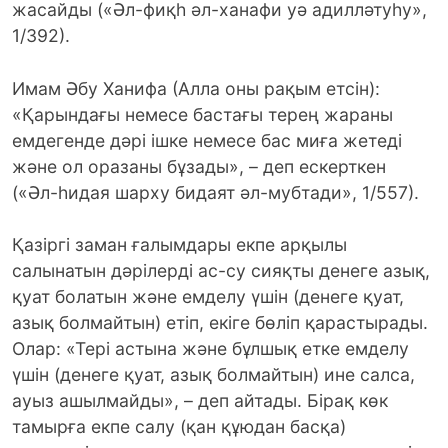
жасайды («Әл-фиқһ әл-ханафи уә адилләтуһу»,
1/392).
Имам Әбу Ханифа (Алла оны рақым етсін):
«Қарындағы немесе бастағы терең жараны
емдегенде дәрі ішке немесе бас миға жетеді
және ол оразаны бұзады», – деп ескерткен
(«Әл-һидая шарху бидаят әл-мубтади», 1/557).
Қазіргі заман ғалымдары екпе арқылы
салынатын дәрілерді ас-су сияқты денеге азық,
қуат болатын және емделу үшін (денеге қуат,
азық болмайтын) етіп, екіге бөліп қарастырады.
Олар: «Тері астына және бұлшық етке емделу
үшін (денеге қуат, азық болмайтын) ине салса,
ауыз ашылмайды», – деп айтады. Бірақ көк
тамырға екпе салу (қан құюдан басқа)