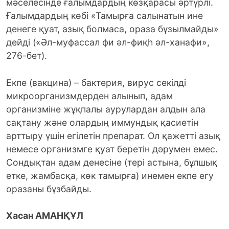
мәселесінде ғалымдардың көзқарасы әртүрлі.
Ғалымдардың көбі «Тамырға салынатын ине
денеге қуат, азық болмаса, ораза бұзылмайды»
дейді («Әл-муфассал фи әл-фиқһ әл-ханафи»,
276-бет).
Екпе (вакцина) – бактерия, вирус секілді
микроорганизмдерден алынып, адам
организміне жұқпалы аурулардан алдын ала
сақтану және олардың иммундық қасиетін
арттыру үшін егілетін препарат. Ол қажетті азық
немесе организмге қуат беретін дәрумен емес.
Сондықтан адам денесіне (тері астына, бұлшық
етке, жамбасқа, көк тамырға) инемен екпе егу
оразаны бұзбайды.
Хасан АМАНҚҰЛ