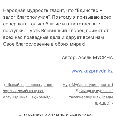
Народная мудрость гласит, что “Единство –
залог благополучия”. Поэтому я призываю всех
совершать только благие и ответственные
поступки. Пусть Всевышний Творец примет от
всех нас праведные дела и дарует всем нам
Свое благословение в обоих мирах!
Автор: Асель МУСИНА
www.kazpravda.kz
Шынайы дін өшпенділікке,
Нұр-Мүбарак университеті
зорлық-зомбылық пен
“Дайындық курсына”
алауыздыққа шақырмайды
талапкерлер шақырады
(ВИДЕО)
МАМЛЮТ АУДАНДЫҚ «MUSTAFA»