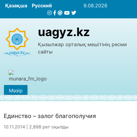
Қазақша
Русский
9.08.2026
uagyz.kz
Қызылжар орталық мешітінің ресми
сайты
Мәзір
Единство – залог благополучия
10.11.2014 | 2,898 рет оқылды