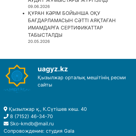
09.06.2026
ҚҰРАН КӘРІМ БОЙЫНША ОҚУ
БАҒДАРЛАМАСЫН СӘТТІ АЯҚТАҒАН
ИМАМДАРҒА СЕРТИФИКАТТАР
ТАБЫСТАЛДЫ
20.05.2026
uagyz.kz
Қызылжар орталық мешітінің ресми
сайты
Қызылжар қ., К.Сүтішев көш. 40
8 (7152) 46-34-70
Sko-kmdb@mail.ru
Сопровождение:
студия Gala