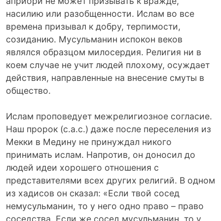
априори не может призывать к вражде,
насилию или разоб­щенности. Ислам во все
времена призывал к добру, терпимости,
созиданию. Мусульманин испокон веков
являлся образцом милосердия. Религия ни в
коем случае не учит людей плохому, осуждает
действия, направленные на внесение смуты в
общество.
Ислам проповедует межрелигиозное согласие.
Наш пророк (с.а.с.) даже после переселения из
Мекки в Медину не принуждал никого
принимать ислам. Напротив, он доносил до
людей идеи хорошего отношения с
представителями всех других религий. В одном
из хадисов он сказал: «Если твой сосед
немусульманин, то у него одно право – право
соседства. Если же сосед мусульманин, то у