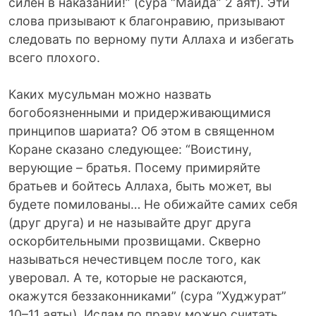
силен в наказании!” (сура “Маида” 2 аят). Эти
слова призывают к благонравию, призывают
следовать по верному пути Аллаха и избегать
всего плохого.
Каких мусульман можно назвать
богобоязненными и придерживающимися
принципов шариата? Об этом в священном
Коране сказано следующее: “Воистину,
верующие – братья. Посему примиряйте
братьев и бойтесь Аллаха, быть может, вы
будете помилованы… Не обижайте самих себя
(друг друга) и не называйте друг друга
оскорбительными прозвищами. Скверно
называться нечестивцем после того, как
уверовал. А те, которые не раскаются,
окажутся беззаконниками” (сура “Худжурат”
10–11 аяты). Ислам по праву можно считать