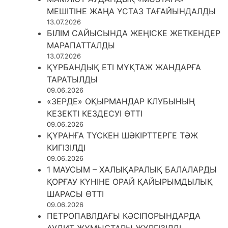
МЕШІТІНЕ ЖАҢА ҰСТАЗ ТАҒАЙЫНДАЛДЫ
13.07.2026
БІЛІМ САЙЫСЫНДА ЖЕҢІСКЕ ЖЕТКЕНДЕР
МАРАПАТТАЛДЫ
13.07.2026
ҚҰРБАНДЫҚ ЕТІ МҰҚТАЖ ЖАНДАРҒА
ТАРАТЫЛДЫ
09.06.2026
«ЗЕРДЕ» ОҚЫРМАНДАР КЛУБЫНЫҢ
КЕЗЕКТІ КЕЗДЕСУІ ӨТТІ
09.06.2026
ҚҰРАНҒА ТҮСКЕН ШӘКІРТТЕРГЕ ТӘЖ
КИГІЗІЛДІ
09.06.2026
1 МАУСЫМ – ХАЛЫҚАРАЛЫҚ БАЛАЛАРДЫ
ҚОРҒАУ КҮНІНЕ ОРАЙ ҚАЙЫРЫМДЫЛЫҚ
ШАРАСЫ ӨТТІ
09.06.2026
ПЕТРОПАВЛДАҒЫ КӘСІПОРЫНДАРДА
АУДИТ ЖҰМЫСТАРЫ ЖҮРГІЗІЛДІ