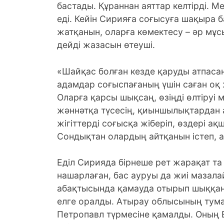
бастады. Құраннан аяттар келтірді. Ме
еді. Кейін Сирияға соғысуға шақыра
жатқанын, оларға көмектесу – әр мұсы
дейді жазасын өтеуші.
«Шайқас болған кезде қаруды атпасаң
адамдар соғыспағаның үшін саған оқ
Оларға қарсы шықсаң, өзіңді өлтіруі 
жәннәтқа түсесің, қиыншылықтардан 
жігіттерді соғысқа жіберіп, өздері а
Сондықтан олардың айтқанын істеп, ай
Еділ Сирияда бірнеше рет жарақат та а
нашарлаған, бас ауруы да жиі мазал
абақтысында қамауда отырып шыққан
елге оралды. Атырау облысының тум
Петропавл түрмесіне қамалды. Оның 