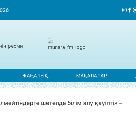
2026
нің ресми
ЖАҢАЛЫҚ
МАҚАЛАЛАР
ейтіндерге шетелде білім алу қауіпті» –