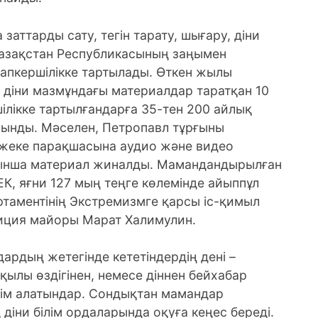
заттарды сату, тегін тарату, шығару, діни
 Қазақстан Республикасының заңымен
уапкершілікке тартылады. Өткен жылы
 діни мазмұндағы материалдар таратқан 10
шілікке тартылғандарға 35-тен 200 айлық
алынды. Мәселен, Петропавл тұрғыны
ің жеке парақшасына аудио және видео
ойынша материал жиналды. Мамандандырылған
ЕК, яғни 127 мың теңге көлемінде айыппұл
ртаментінің Экстремизмге қарсы іс-қимыл
лиция майоры Марат Халимулин.
ардың жетегінде кететіндердің дені –
қылы өздігінен, немесе діннен бейхабар
лім алатындар. Сондықтан мамандар
 діни білім ордаларында оқуға кеңес береді.