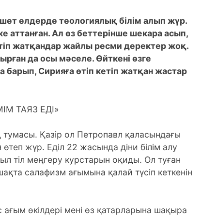
 шет елдерде теологиялық білім алып жүр.
ке аттанған. Ал өз беттерінше шекара асып,
тіп жатқандар жайлы ресми деректер жоқ.
рған да осы мәселе. Өйткені өзге
 барып, Сирияға өтіп кетіп жатқан жастар
МІМ ТАЯЗ ЕДІ»
ң тумасы. Қазір ол Петропавл қаласындағы
өтеп жүр. Еділ 22 жасында діни білім алу
жыл тіл меңгеру курстарын оқиды. Ол туған
ақта салафизм ағымына қалай түсіп кеткенін
 ағым өкілдері мені өз қатарларына шақыра