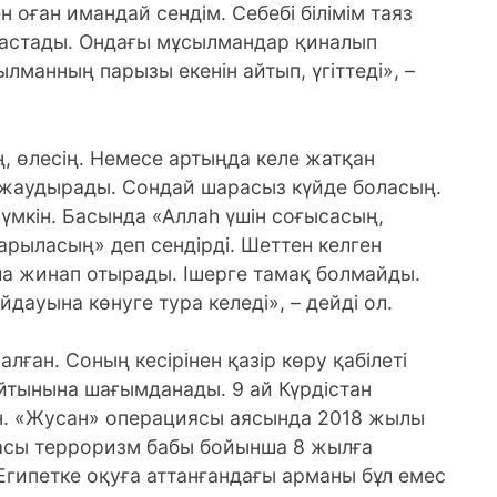
н оған имандай сендім. Себебі білімім таяз
 бастады. Ондағы мұсылмандар қиналып
лманның парызы екенін айтып, үгіттеді», –
, өлесің. Немесе артыңда келе жатқан
 жаудырады. Сондай шарасыз күйде боласың.
мүмкін. Басында «Аллаһ үшін соғысасың,
арыласың» деп сендірді. Шеттен келген
қша жинап отырады. Ішерге тамақ болмайды.
дауына көнуге тура келеді», – дейді ол.
лған. Соның кесірінен қазір көру қабілеті
айтынына шағымданады. 9 ай Күрдістан
. «Жусан» операциясы аясында 2018 жылы
асы терроризм бабы бойынша 8 жылға
Египетке оқуға аттанғандағы арманы бұл емес