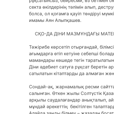
рұқсатынсыз, бейресми, өз бетімен о
секта өкілдерінің тәлімін алып, дест
болса, ол қоғамға қауіп төндіруі мүм
имамы Аян Алыпқашев.
СҚО-ДА ДІНИ МАЗМҰНДАҒЫ МАТЕ
Тәжірибе көрсетіп отырғандай, білімс
ағымдарға өтіп кетуіне себепші бола
мамандары көшеде тегін таратылатын
Діни әдебиет сатуға рұқсат беретін
сатылатын кітаптарды да алмаған жөн
Сондай-ақ, жарнамалық ресми сайтта
салынған. Өткен жылы Солтүстік Қаз
арқылы саудалағандар анықталып, а
мұндай әрекеттің бекітілген талаптар
Алайда заңды білмеу – жазадан боса