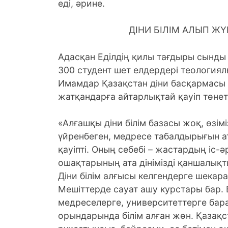
еді, әрине.
ДІНИ БІЛІМ АЛЫП ЖҮ
Адасқан Еділдің қилы тағдыры сынды 
300 студент шет елдердері теологиял
Имамдар Қазақстан діни басқармасы е
жатқандарға айтарлықтай қауіп төнеті
«Алғашқы діни білім базасы жоқ, өзі
үйренбеген, медресе табалдырығын ат
қауіпті. Оның себебі – жастардың іс-ә
ошақтарының ата дінімізді қаншалықты
Діни білім алғысы келгендерге шекар
Мешіттерде сауат ашу курстары бар. 
медреселерге, университеттерге бара
орындарында білім алған жөн. Қазақ