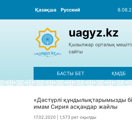
Қазақша
Русский
8.08.
uagyz.kz
Қызылжар орталық мешіті
сайты
БАСТЫ БЕТ
ҚМДБ
«Дәстүрлі құндылықтарымызды білм
имам Сирия асқандар жайлы
17.02.2020 | 1,573 рет оқылды