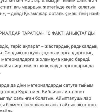
қуға кеткен жастар елімізде тыйым салынған
руктивті ағымдардың жетегінде кетіп қалатын
кін», – дейді Қызылжар орталық мешітінің наиб
РИАЛДАР ТАРАТҚАН 10 ФАКТІ АНЫҚТАЛДЫ
іздік, теріс ақпарат – жастардың радикалдық
ды. Сондықтан құқық қорғау органдарының
 материалдарға жоламауға кеңес береді.
 арнайы лицензиясы жоқ сауда орындарында
.
рда да діни материалдарды сатуға тыйым
ақстанда Құран мен Библияны интернет
йыппұл салынған болатын. Айыпталушылар
ды білместікпен жасалғанын айтып ақталған.
тпайды.