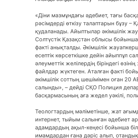
«Діни мазмұндағы әдебиет, тағы басқа 
рәсімдерді өткізу талаптарын бұзу –
қудаланады. Айыптылар әкімшілік жа
Солтүстік Қазақстан облысы бойынша
факті анықталды. Әкімшілік жауапкер
есептік көрсеткішке дейін айыппұл с
әлеуметтік желілердің біріндегі өзін
файлдар жүктеген. Аталған факті б
әкімшілік соттың шешімімен оған 20 А
салынды», – дейді СҚО Полиция депа
басқармасының аға жедел уәкілі, по
Теологтардың мәліметінше, жат ағымд
интернет, тыйым салынған әдебиет ар
адамдардың ақыл-кеңесі бойынша бі
имамдардан ғана дәріс алып, отандық