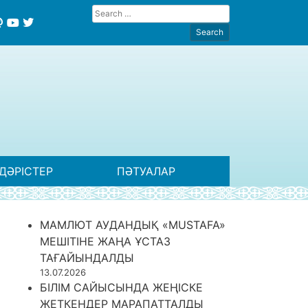
ДӘРІСТЕР
ПӘТУАЛАР
МАМЛЮТ АУДАНДЫҚ «MUSTAFA»
МЕШІТІНЕ ЖАҢА ҰСТАЗ
ТАҒАЙЫНДАЛДЫ
13.07.2026
БІЛІМ САЙЫСЫНДА ЖЕҢІСКЕ
ЖЕТКЕНДЕР МАРАПАТТАЛДЫ