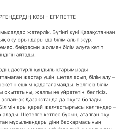
РГЕНДЕРДІҢ КӨБІ – ЕГИПЕТТЕ
мысалдар жетерлік. Бүгінгі күні Қазақстаннан
ық оқу орындарында білім алып жүр.
мес, бейресми жолмен білім алуға кетіп
ндігін айтады.
міздің дәстүрлі құндылықтарымызды
тамаған жастар үшін шетел асып, білім алу –
рекетін ешкім қадағаламайды. Белгісіз білім
 оқытатыны, жалпы не үйрететіні белгісіз.
а аспай-ақ Қазақстанда да оқуға болады.
Білімін ары қарай жалғастырғысы келгендер –
 алады. Шетелге кетпес бұрын, аталған оқу
стан мұсылмандары діни басқармасының