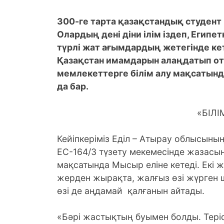
300-ге тарта қазақстандық студент
Олардың дені діни ілім іздеп, Египет
түрлі жат ағымдардың жетегінде ке
Қазақстан имамдарын алаңдатып оты
мемлекеттерге білім алу мақсатында
да бар.
«БІЛІ
Кейіпкеріміз Еділ – Атырау облысыны
ЕС-164/3 түзету мекемесінде жазасын 
мақсатында Мысыр еліне кетеді. Екі 
жерден жырақта, жалғыз өзі жүрген ш
өзі де аңдамай қалғанын айтады.
«Бәрі жастықтың буымен болды. Теріс