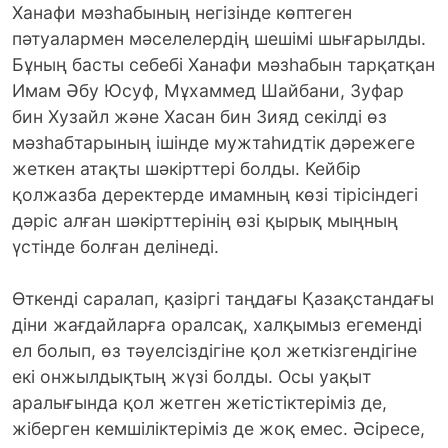
Ханафи мәзһабының негізінде көптеген
пәтуалармен мәселелердің шешімі шығарылды.
Бұның басты себебі Ханафи мәзһабын тарқатқан
Имам Əбу Юсуф, Мұхаммед Шайбани, Зуфар
бин Хузайл жəне Хасан бин Зияд секілді өз
мәзһабтарының ішінде мужтаһидтік дәрежеге
жеткен атақты шəкірттері болды. Кейбір
қолжазба деректерде имамның көзі тірісіндегі
дәріс алған шәкірттерінің өзі қырық мыңның
үстінде болған делінеді.
Өткенді саралап, қазіргі таңдағы Қазақстандағы
діни жағдайларға оралсақ, халқымыз егеменді
ел болып, өз тәуелсіздігіне қол жеткізгендігіне
екі онжылдықтың жүзі болды. Осы уақыт
аралығында қол жетген жетістіктеріміз де,
жіберген кемшіліктеріміз де жоқ емес. Әсіресе,