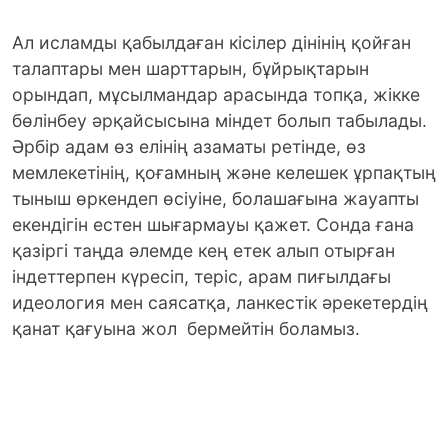
Ал исламды қабылдаған кісілер дінінің қойған
талаптары мен шарттарын, бұйрықтарын
орындап, мұсылмандар арасында топқа, жікке
бөлінбеу әрқайсысына міндет болып табылады.
Әрбір адам өз елінің азаматы ретінде, өз
мемлекетінің, қоғамның және келешек ұрпақтың
тыныш өркендеп өсіуіне, болашағына жауапты
екендігін естен шығармауы қажет. Сонда ғана
қазіргі таңда әлемде кең етек алып отырған
індеттерпен күресіп, теріс, арам пиғылдағы
идеология мен саясатқа, ланкестік әрекетердің
қанат қағуына жол бермейтін боламыз.