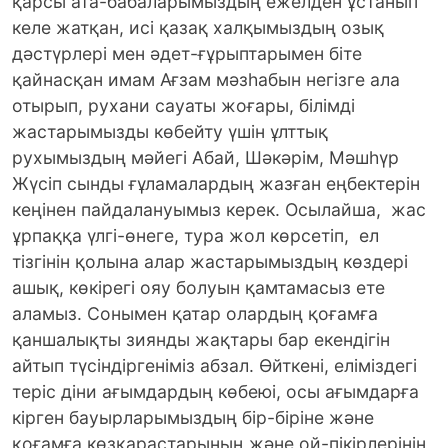
қарсы ата-бабаларымыздың ежелден ұстанып
келе жатқан, исі қазақ халқымыздың озық
дәстүрлері мен әдет-ғұрыптарымен біте
қайнасқан имам Ағзам мәзһабын негізге ала
отырып, рухани сауаты жоғары, білімді
жастарымызды көбейту үшін ұлттық
рухымыздың мәйегі Абай, Шәкәрім, Мәшһүр
Жүсіп сынды ғұламалардың жазған еңбектерін
кеңінен пайдалануымыз керек. Осылайша, жас
ұрпаққа үлгі-өнеге, тура жол көрсетіп, ел
тізгінін қолына алар жастарымыздың көздері
ашық, көкірегі ояу болуын қамтамасыз ете
аламыз. Сонымен қатар олардың қоғамға
қаншалықты зиянды жақтары бар екендігін
айтып түсіндіргеніміз абзал. Өйткені, еліміздегі
теріс діни ағымдардың көбеюі, осы ағымдарға
кірген бауырларымыздың бір-біріне және
қоғамға көзқарастарының және ой-пікірлерінің,