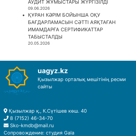
АУДИТ ЖҰМЫСТАРЫ ЖҮРГІЗІЛДІ
09.06.2026
ҚҰРАН КӘРІМ БОЙЫНША ОҚУ
БАҒДАРЛАМАСЫН СӘТТІ АЯҚТАҒАН
ИМАМДАРҒА СЕРТИФИКАТТАР
ТАБЫСТАЛДЫ
20.05.2026
uagyz.kz
Қызылжар орталық мешітінің ресми
сайты
Қызылжар қ., К.Сүтішев көш. 40
8 (7152) 46-34-70
Sko-kmdb@mail.ru
Сопровождение:
студия Gala