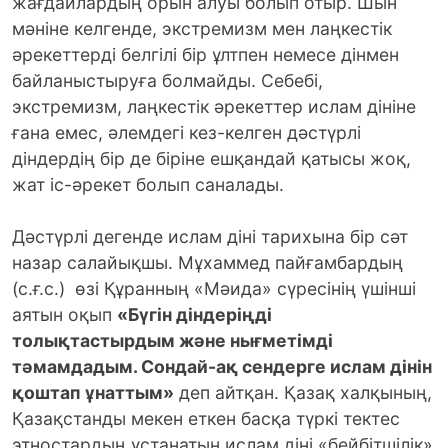
жағдайлардың орын алуы болып отыр. Шын
мәніне келгенде, экстремизм мен лаңкестік
әрекеттерді белгілі бір ұлтпен немесе дінмен
байланыстыруға болмайды. Себебі,
экстремизм, лаңкестік әрекеттер ислам дініне
ғана емес, әлемдегі кез-келген дәстүрлі
діндердің бір де біріне ешқандай қатысы жоқ,
жат іс-әрекет болып саналады.
Дәстүрлі дегенде ислам діні тарихына бір сәт
назар салайықшы. Мұхаммед пайғамбардың
(с.ғ.с.) өзі Құранның «Мәида» сүресінің үшінші
аятын оқып
«Бүгін діндеріңді
толықтастырдым және нығметімді
тәмамдадым. Сондай-ақ сендерге ислам дінін
қоштап ұнаттым»
деп айтқан. Қазақ халқының,
Қазақстанды мекен еткен басқа түркі тектес
этностардың ұстанатын ислам діні «бейбітшілік»