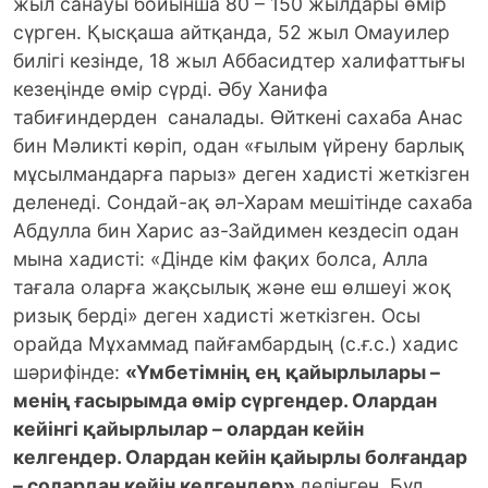
жыл санауы бойынша 80 – 150 жылдары өмір
сүрген. Қысқаша айтқанда, 52 жыл Омауилер
билігі кезінде, 18 жыл Аббасидтер халифаттығы
кезеңінде өмір сүрді. Әбу Ханифа
табиғиндерден саналады. Өйткені сахаба Анас
бин Мәликті көріп, одан «ғылым үйрену барлық
мұсылмандарға парыз» деген хадисті жеткізген
деленеді. Сондай-ақ әл-Харам мешітінде сахаба
Абдулла бин Харис аз-Зайдимен кездесіп одан
мына хадисті: «Дінде кім фақих болса, Алла
тағала оларға жақсылық және еш өлшеуі жоқ
ризық берді» деген хадисті жеткізген. Осы
орайда Мұхаммад пайғамбардың (с.ғ.с.) хадис
шəрифінде:
«Үмбетімнің ең қайырлылары –
менің ғасырымда өмір сүргендер. Олардан
кейінгі қайырлылар – олардан кейін
келгендер. Олардан кейін қайырлы болғандар
– солардан кейін келгендер»
делінген. Бұл