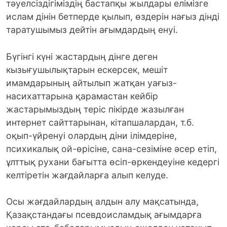
тәуелсіздігіміздің бастапқы жылдары елімізге
ислам дінін бетперде қылып, өздерін нағыз дінді
таратушымыз дейтін ағымдардың енуі.
Бүгінгі күні жастардың дінге деген
кызығушылықтарын ескерсек, мешіт
имамдарының айтылып жатқан уағыз-
насихаттарына қарамастан кейбір
жастарымыздың теріс пікірде жазылған
интернет сайттарынан, кітапшалардан, т.б.
оқып-үйренуі олардың діни ілімдеріне,
психикалық ой-өрісіне, сана-сезіміне әсер етіп,
ұлттық рухани бағытта өсіп-өркендеуіне кедергі
келтіретін жағдайларға алып келуде.
Осы жағдайлардың алдын алу мақсатында,
Қазақстандағы псевдоисламдық ағымдарға