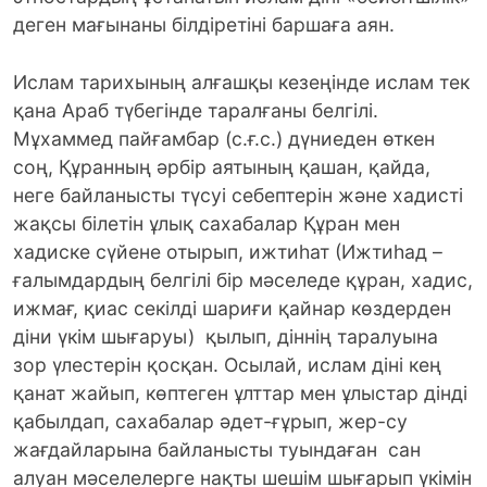
деген мағынаны білдіретіні баршаға аян.
Ислам тарихының алғашқы кезеңінде ислам тек
қана Араб түбегінде таралғаны белгілі.
Мұхаммед пайғамбар (с.ғ.с.) дүниеден өткен
соң, Құранның әрбір аятының қашан, қайда,
неге байланысты түсуі себептерін және хадисті
жақсы білетін ұлық сахабалар Құран мен
хадиске сүйене отырып, ижтиһат (Ижтиһад –
ғалымдардың белгілі бір мәселеде құран, хадис,
ижмағ, қиас секілді шариғи қайнар көздерден
діни үкім шығаруы) қылып, діннің таралуына
зор үлестерін қосқан. Осылай, ислам діні кең
қанат жайып, көптеген ұлттар мен ұлыстар дінді
қабылдап, сахабалар әдет-ғұрып, жер-су
жағдайларына байланысты туындаған сан
алуан мәселелерге нақты шешім шығарып үкімін