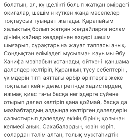
болатын, ал, күнделікті болып жатқан өмірдегі
оқиғалар, шешімін күткен жаңа мәселелер
тоқтаусыз туындап жатады. Қарапайым
халықтың болып жатқан жағдайларға ислам
дінінің қайнар көздерінен өздері шешім
шығарып, сұрақтарына жауап таппасы анық.
Сондықтан еліміздегі мұсылман қауымы Әбу
Ханифа мәзһабын ұстанады, өйткені қаншама
дәлелдер келтіріп, Құранның түсу себептерін,
үкімдерін тіпті аяттағы әрбір әріптерге жеке
тоқталып кейін дәлел ретінде хадистерден,
ижмағ, қиас тағы басқа негіздерге сүйене
отырып дәлел келтіріп қана қоймай, басқа да
мәзһабтардың алдында келтірген дәлелдерін
салыстырып дәлелдеу екінің бірінің қолынан
келмесі анық. Сахабалардың көзін көріп,
солардан тәлім алған, толық мужтаһидтік