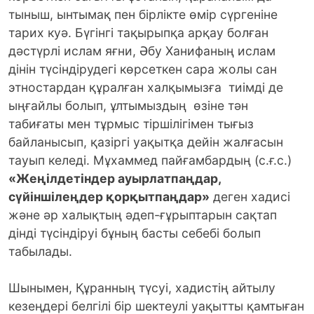
тыныш, ынтымақ пен бірлікте өмір сүргеніне
тарих куә. Бүгінгі тақырыпқа арқау болған
дәстүрлі ислам яғни, Әбу Ханифаның ислам
дінін түсіндірудегі көрсеткен сара жолы сан
этностардан құралған халқымызға тиімді де
ыңғайлы болып, ұлтымыздың өзіне тән
табиғаты мен тұрмыс тіршілігімен тығыз
байланысып, қазіргі уақытқа дейін жалғасын
тауып келеді. Мұхаммед пайғамбардың (с.ғ.с.)
«Жеңілдетіндер ауырлатпаңдар,
сүйіншілеңдер қорқытпаңдар»
деген хадисі
және әр халықтың әдеп-ғұрыптарын сақтап
дінді түсіндіруі бұның басты себебі болып
табылады.
Шынымен, Құранның түсуі, хадистің айтылу
кезеңдері белгілі бір шектеулі уақытты қамтыған