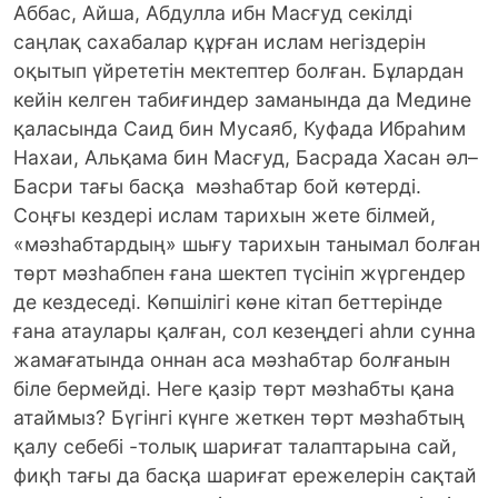
Аббас, Айша, Абдулла ибн Масғуд секілді
саңлақ сахабалар құрған ислам негіздерін
оқытып үйрететін мектептер болған. Бұлардан
кейін келген табиғиндер заманында да Медине
қаласында Саид бин Мусаяб, Куфада Ибраһим
Нахаи, Альқама бин Масғуд, Басрада Хасан әл–
Басри тағы басқа мәзһабтар бой көтерді.
Соңғы кездері ислам тарихын жете білмей,
«мәзһабтардың» шығу тарихын танымал болған
төрт мәзһабпен ғана шектеп түсініп жүргендер
де кездеседі. Көпшілігі көне кітап беттерінде
ғана атаулары қалған, сол кезеңдегі аһли сунна
жамағатында оннан аса мәзһабтар болғанын
біле бермейді. Неге қазір төрт мәзһабты қана
атаймыз? Бүгінгі күнге жеткен төрт мәзһабтың
қалу себебі -толық шариғат талаптарына сай,
фиқһ тағы да басқа шариғат ережелерін сақтай