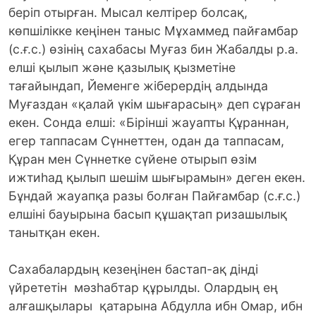
беріп отырған. Мысал келтірер болсақ,
көпшілікке кеңінен таныс Мұхаммед пайғамбар
(с.ғ.с.) өзінің сахабасы Муғаз бин Жабалды р.а.
елші қылып және қазылық қызметіне
тағайындап, Йеменге жіберердің алдында
Муғаздан «қалай үкім шығарасың» деп сұраған
екен. Сонда елші: «Бірінші жауапты Құраннан,
егер таппасам Сүннеттен, одан да таппасам,
Құран мен Сүннетке сүйене отырып өзім
ижтиһад қылып шешім шығырамын» деген екен.
Бұндай жауапқа разы болған Пайғамбар (с.ғ.с.)
елшіні бауырына басып құшақтап ризашылық
танытқан екен.
Сахабалардың кезеңінен бастап-ақ дінді
үйрететін мәзһабтар құрылды. Олардың ең
алғашқылары қатарына Абдулла ибн Омар, ибн