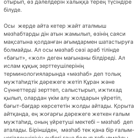
отырып, өз дәлелдерін халыққа терең түсіндіре
білуде.
Осы жерде айта кетер жайт аталмыш
мәзһабтарды дін атын жамылып, өзінің саяси
мақсатына қолданған ағымдармен шатастыруға
болмайды. Ал осы мәзһаб сөзі араб тілінде
«бағыт», «жол» деген мағынаны бiлдiредi. Ал
ислам құқық зерттеушiлерiнiң
терминологияларында «мәзһаб» деп толық
мужтаһидтік дәрежеге жетіп Құран және
Сүннеттерді зерттеп, салыстырып, ижтихад
қылып, олардан үкім алу жолдарын үйретіп,
бағыт-бағдар көрсететін жолды айтады. Қорыта
айтқанда, ең жоғарғы дәрежеге жеткен ғалым
мужтаһид, оның үйретуші мектебi – мәзһаб деп
аталады. Біріншіден, мәзһаб тек қана бiр ғалым-
негiздеушiсiнiң еңбегi ғана болып табылмайды,