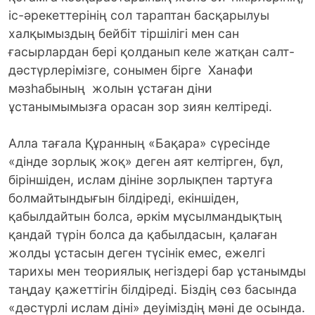
іс-әрекеттерінің сол тараптан басқарылуы
халқымыздың бейбіт тіршілігі мен сан
ғасырлардан бері қолданып келе жатқан салт-
дәстүрлерімізге, сонымен бірге Ханафи
мәзһабының жолын ұстаған діни
ұстанымымызға орасан зор зиян келтіреді.
Алла тағала Құранның «Бақара» сүресінде
«дінде зорлық жоқ» деген аят келтірген, бұл,
біріншіден, ислам дініне зорлықпен тартуға
болмайтындығын білдіреді, екіншіден,
қабылдайтын болса, әркім мұсылмандықтың
қандай түрін болса да қабылдасын, қалаған
жолды ұстасын деген түсінік емес, ежелгі
тарихы мен теориялық негіздері бар ұстанымды
таңдау қажеттігін білдіреді. Біздің сөз басында
«дәстүрлі ислам діні» деуіміздің мәні де осында.