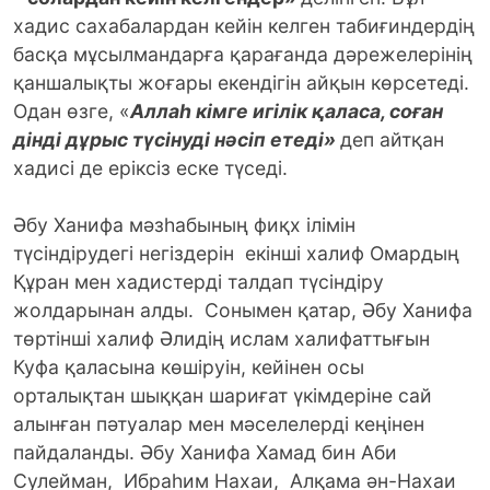
хадис сахабалардан кейін келген табиғиндердің
басқа мұсылмандарға қарағанда дәрежелерінің
қаншалықты жоғары екендігін айқын көрсетеді.
Одан өзге, «
Аллаһ кімге игілік қаласа, соған
дінді дұрыс түсінуді нәсіп етеді»
деп айтқан
хадисі де еріксіз еске түседі.
Әбу Ханифа мәзһабының фиқх ілімін
түсіндірудегі негіздерін екінші халиф Омардың
Құран мен хадистерді талдап түсіндіру
жолдарынан алды. Сонымен қатар, Әбу Ханифа
төртінші халиф Әлидің ислам халифаттығын
Куфа қаласына көшіруін, кейінен осы
орталықтан шыққан шариғат үкімдеріне сай
алынған пәтуалар мен мәселелерді кеңінен
пайдаланды. Әбу Ханифа Хамад бин Аби
Сулейман, Ибраһим Нахаи, Алқама ән-Нахаи