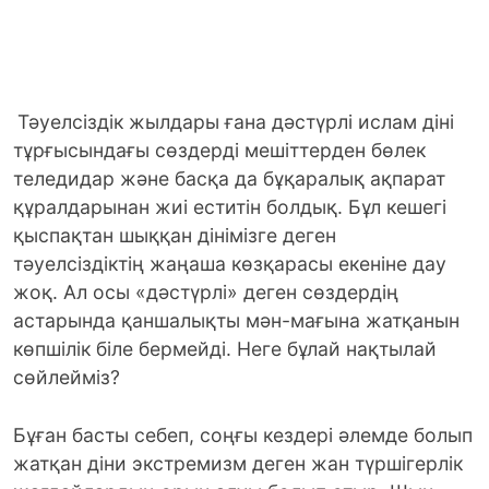
Тәуелсіздік жылдары ғана дәстүрлі ислам діні
тұрғысындағы сөздерді мешіттерден бөлек
теледидар және басқа да бұқаралық ақпарат
құралдарынан жиі еститін болдық. Бұл кешегі
қыспақтан шыққан дінімізге деген
тәуелсіздіктің жаңаша көзқарасы екеніне дау
жоқ. Ал осы «дәстүрлі» деген сөздердің
астарында қаншалықты мән-мағына жатқанын
көпшілік біле бермейді. Неге бұлай нақтылай
сөйлейміз?
Бұған басты себеп, соңғы кездері әлемде болып
жатқан діни экстремизм деген жан түршігерлік