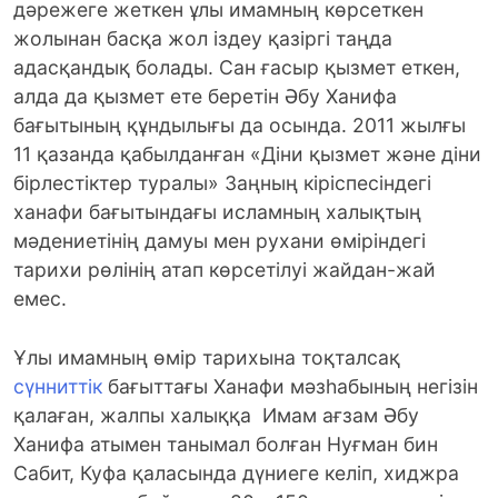
дәрежеге жеткен ұлы имамның көрсеткен
жолынан басқа жол іздеу қазіргі таңда
адасқандық болады. Сан ғасыр қызмет еткен,
алда да қызмет ете беретін Әбу Ханифа
бағытының құндылығы да осында. 2011 жылғы
11 қазанда қабылданған «Діни қызмет және діни
бірлестіктер туралы» Заңның кіріспесіндегі
ханафи бағытындағы исламның халықтың
мәдениетінің дамуы мен рухани өміріндегі
тарихи рөлінің атап көрсетілуі жайдан-жай
емес.
Ұлы имамның өмір тарихына тоқталсақ
сүнниттік
бағыттағы Ханафи мәзһабының негізін
қалаған, жалпы халыққа Имам ағзам Әбу
Ханифа атымен танымал болған Нуғман бин
Сабит, Куфа қаласында дүниеге келіп, хиджра