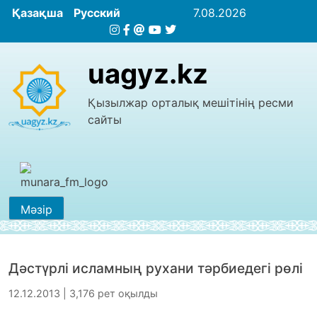
Қазақша
Русский
7.08.2026
uagyz.kz
Қызылжар орталық мешітінің ресми
сайты
Мәзір
Дәстүрлі исламның рухани тәрбиедегі рөлі
12.12.2013 | 3,176 рет оқылды