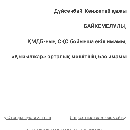
Дүйсенбай Кенжетай қажы
БАЙКЕМЕЛҰЛЫ,
ҚМДБ-ның СҚО бойынша өкіл имамы,
«Қызылжар» орталық мешітінің бас имамы
Отанды сүю иманнан
Лаңкестікке жол бермейік