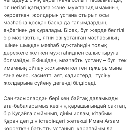
ол негiзгi қағидаға және мужтаһид имамның
көрсеткен жолдарын ұстана отырып осы
мәзһабқа қосқан басқа да ғалымдардың
еңбегінен де құралады. Бірақ, бұл жерде белгілі
бір мәзһабтың, яғни өзі ұстанған мәзһабының
ішінен шыққан мәзһаб мужтаһидін толық
дәрежеге жеткен мужтаһидпен салыстыруға
болмайды. Екіншіден, мәзһабты ұстану – бұл тек
имамның ойлау жолымен келген тұжырымына
ғана емес, қасиеттi аят, хадистерді түсiну
жолдарына сүйену дегенді білдіреді.
Сан ғасырлардан бері кең байтақ даламызды
ата-бабаларымыз көзінің қарашығындай сақтап,
бір Құдайға сыйынып, дінім ислам, кітабым
Құран деп дін істеріндегі жетекші Имам Ағзам
көрсеткен бағытты ұстанып, қарапайым да