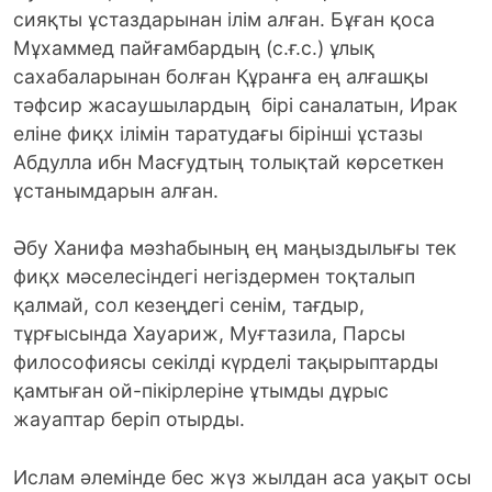
сияқты ұстаздарынан ілім алған. Бұған қоса
Мұхаммед пайғамбардың (с.ғ.с.) ұлық
сахабаларынан болған Құранға ең алғашқы
тәфсир жасаушылардың бірі саналатын, Ирак
еліне фиқх ілімін таратудағы бірінші ұстазы
Абдулла ибн Масғудтың толықтай көрсеткен
ұстанымдарын алған.
Әбу Ханифа мәзһабының ең маңыздылығы тек
фиқх мәселесіндегі негіздермен тоқталып
қалмай, сол кезеңдегі сенім, тағдыр,
тұрғысында Хауариж, Муғтазила, Парсы
философиясы секілді күрделі тақырыптарды
қамтыған ой-пікірлеріне ұтымды дұрыс
жауаптар беріп отырды.
Ислам әлемінде бес жүз жылдан аса уақыт осы