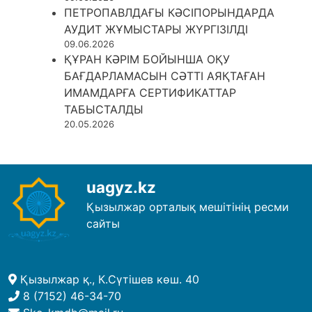
ПЕТРОПАВЛДАҒЫ КӘСІПОРЫНДАРДА
АУДИТ ЖҰМЫСТАРЫ ЖҮРГІЗІЛДІ
09.06.2026
ҚҰРАН КӘРІМ БОЙЫНША ОҚУ
БАҒДАРЛАМАСЫН СӘТТІ АЯҚТАҒАН
ИМАМДАРҒА СЕРТИФИКАТТАР
ТАБЫСТАЛДЫ
20.05.2026
uagyz.kz
Қызылжар орталық мешітінің ресми
сайты
Қызылжар қ., К.Сүтішев көш. 40
8 (7152) 46-34-70