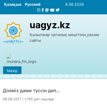
Қазақша
Русский
8.08.2026
uagyz.kz
Қызылжар орталық мешітінің ресми
сайты
Мәзір
Дініміз дами түссін деп…
08.06.2017 | 1,765 рет оқылды