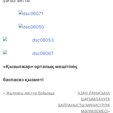
уағыз айтты.
«Қызылжар» орталық мешітінің
баспасөз қызметі
Жылдағы дәстүр бойынша
АЗАН ДАУЫСЫНА
ШАҒЫМДАНУҒА
БАЙЛАНЫСТЫ МИНИСТРЛІК
МӘЛІМДЕМЕСІ