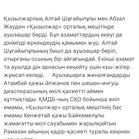
Қызылжарлық Алтай Шұғайыпұлы мен Абзал
Жаудин «Қызылжар» орталық мешітінде
ауызашар берді. Бұл азаматтардың екеуі де
дінімізді өркендеудің қамымен жүр. Алтай
Шұғайыпұлының биыл да ауызашар беріп,
отырғаны осының бір айғағындай. Екінші азамат
та ауылда дін арнасын кеңейту үшін күш-жігер
жұмсап келеді.
Ауызашарға жиналғандарды
Атамбай қажы Әлжанов пен шешен-ингуш
диаспорасының өкілі қасиетті аймен
құттықтады. ҚМДБ-ның СҚО бойынша өкіл
имамы, «Қызылжар» орталық мешітінің бас
имамы Кенжетай қажы Байкемелұлы
жамағатты мол сауабымен жарылқайтын
Рамазан айының қадір-қасиеті туралы кеңінен