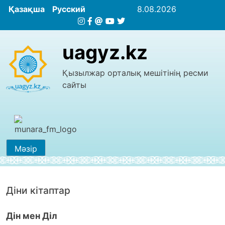
Қазақша
Русский
8.08.2026
uagyz.kz
Қызылжар орталық мешітінің ресми
сайты
Мәзір
Діни кітаптар
Дін мен Діл