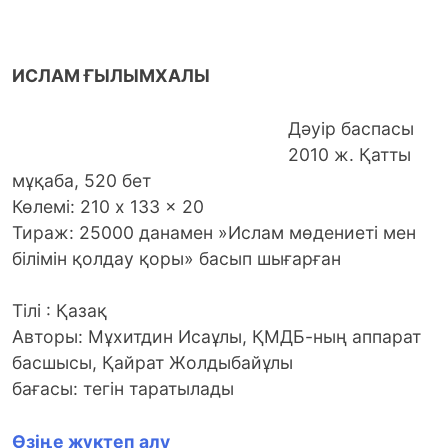
ИСЛАМ ҒЫЛЫМХАЛЫ
Дәуір баспасы
2010 ж. Қатты
мұқаба, 520 бет
Көлемі: 210 x 133 x 20
Тираж: 25000 данамен »Ислам мөдениеті мен
білімін қолдау қоры» басып шығарған
Тілі : Қазақ
Авторы: Мұхитдин Исаұлы, ҚМДБ-ның аппарат
басшысы, Қайрат Жолдыбайұлы
бағасы: тегін таратылады
Өзіңе жүктеп алу