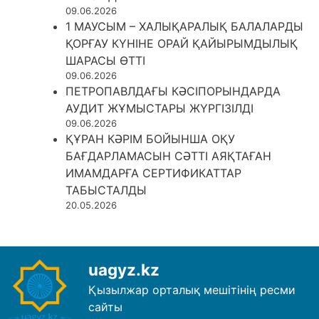
09.06.2026
1 МАУСЫМ – ХАЛЫҚАРАЛЫҚ БАЛАЛАРДЫ
ҚОРҒАУ КҮНІНЕ ОРАЙ ҚАЙЫРЫМДЫЛЫҚ
ШАРАСЫ ӨТТІ
09.06.2026
ПЕТРОПАВЛДАҒЫ КӘСІПОРЫНДАРДА
АУДИТ ЖҰМЫСТАРЫ ЖҮРГІЗІЛДІ
09.06.2026
ҚҰРАН КӘРІМ БОЙЫНША ОҚУ
БАҒДАРЛАМАСЫН СӘТТІ АЯҚТАҒАН
ИМАМДАРҒА СЕРТИФИКАТТАР
ТАБЫСТАЛДЫ
20.05.2026
uagyz.kz
Қызылжар орталық мешітінің ресми
сайты