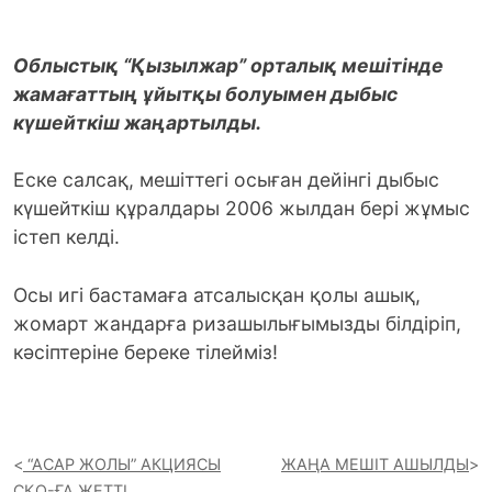
Облыстық “Қызылжар” орталық мешітінде
жамағаттың ұйытқы болуымен дыбыс
күшейткіш жаңартылды.
Еске салсақ, мешіттегі осыған дейінгі дыбыс
күшейткіш құралдары 2006 жылдан бері жұмыс
істеп келді.
Осы игі бастамаға атсалысқан қолы ашық,
жомарт жандарға ризашылығымызды білдіріп,
кәсіптеріне береке тілейміз!
“АСАР ЖОЛЫ” АКЦИЯСЫ
ЖАҢА МЕШІТ АШЫЛДЫ
СҚО-ҒА ЖЕТТІ