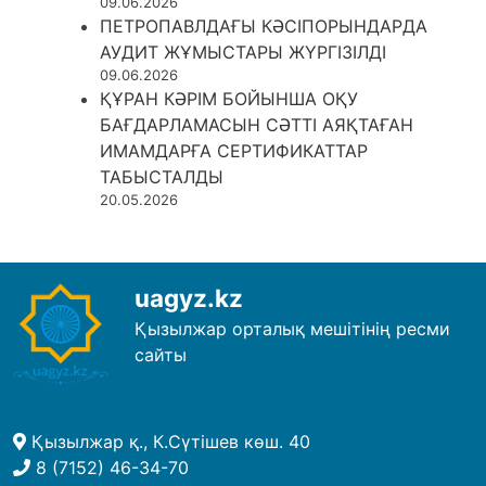
09.06.2026
ПЕТРОПАВЛДАҒЫ КӘСІПОРЫНДАРДА
АУДИТ ЖҰМЫСТАРЫ ЖҮРГІЗІЛДІ
09.06.2026
ҚҰРАН КӘРІМ БОЙЫНША ОҚУ
БАҒДАРЛАМАСЫН СӘТТІ АЯҚТАҒАН
ИМАМДАРҒА СЕРТИФИКАТТАР
ТАБЫСТАЛДЫ
20.05.2026
uagyz.kz
Қызылжар орталық мешітінің ресми
сайты
Қызылжар қ., К.Сүтішев көш. 40
8 (7152) 46-34-70