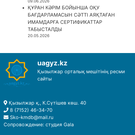
09.06.2026
ҚҰРАН КӘРІМ БОЙЫНША ОҚУ
БАҒДАРЛАМАСЫН СӘТТІ АЯҚТАҒАН
ИМАМДАРҒА СЕРТИФИКАТТАР
ТАБЫСТАЛДЫ
20.05.2026
uagyz.kz
Қызылжар орталық мешітінің ресми
сайты
Қызылжар қ., К.Сүтішев көш. 40
8 (7152) 46-34-70
Sko-kmdb@mail.ru
Сопровождение:
студия Gala