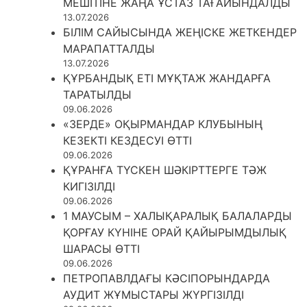
МЕШІТІНЕ ЖАҢА ҰСТАЗ ТАҒАЙЫНДАЛДЫ
13.07.2026
БІЛІМ САЙЫСЫНДА ЖЕҢІСКЕ ЖЕТКЕНДЕР
МАРАПАТТАЛДЫ
13.07.2026
ҚҰРБАНДЫҚ ЕТІ МҰҚТАЖ ЖАНДАРҒА
ТАРАТЫЛДЫ
09.06.2026
«ЗЕРДЕ» ОҚЫРМАНДАР КЛУБЫНЫҢ
КЕЗЕКТІ КЕЗДЕСУІ ӨТТІ
09.06.2026
ҚҰРАНҒА ТҮСКЕН ШӘКІРТТЕРГЕ ТӘЖ
КИГІЗІЛДІ
09.06.2026
1 МАУСЫМ – ХАЛЫҚАРАЛЫҚ БАЛАЛАРДЫ
ҚОРҒАУ КҮНІНЕ ОРАЙ ҚАЙЫРЫМДЫЛЫҚ
ШАРАСЫ ӨТТІ
09.06.2026
ПЕТРОПАВЛДАҒЫ КӘСІПОРЫНДАРДА
АУДИТ ЖҰМЫСТАРЫ ЖҮРГІЗІЛДІ