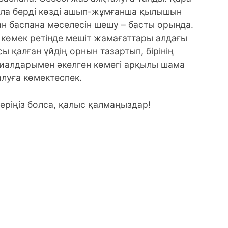
қала берді көзді ашып-жұмғанша қылышын
ан баспана мәселесін шешу – басты орында.
көмек ретінде мешіт жамағаттары алдағы
ы қалған үйдің орнын тазартып, бірінің
ериалдарымен әкелген көмегі арқылы шама
алуға көмектеспек.
еріңіз болса, қалыс қалмаңыздар!