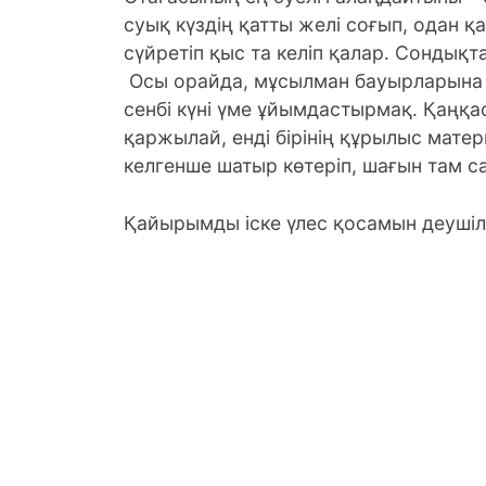
суық күздің қатты желі соғып, одан 
сүйретіп қыс та келіп қалар. Сондықт
Осы орайда, мұсылман бауырларына 
сенбі күні үме ұйымдастырмақ. Қаңқас
қаржылай, енді бірінің құрылыс мат
келгенше шатыр көтеріп, шағын там с
Қайырымды іске үлес қосамын деушіл