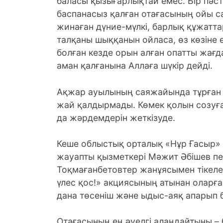
баласы қызығарлықтай емес. Бір пәсте
баспанасыз қалған отағасының ойы с
жинаған дүние-мүлкі, барлық құжаттар
талқаны шыққанын ойласа, өз көзіне ө
болған кезде орын алған опатты жағ
аман қалғанына Аллаға шүкір дейді.
Ақжар ауылының саяжайында тұрған 
жай қалдырмады. Көмек қолын созуға
да жәрдемдерін жеткізуде.
Кеше облыстық орталық «Нұр Ғасыр»
жауапты қызметкері Мәжит Әбішев пе
Тоқмағанбетовтер жанұясымен тікелей 
үлес қос!» акциясының атынан оларға 
дана төсеніш және ыдыс-аяқ апарып бер
Отағасының ең әуелгі алаңдайтыны – 