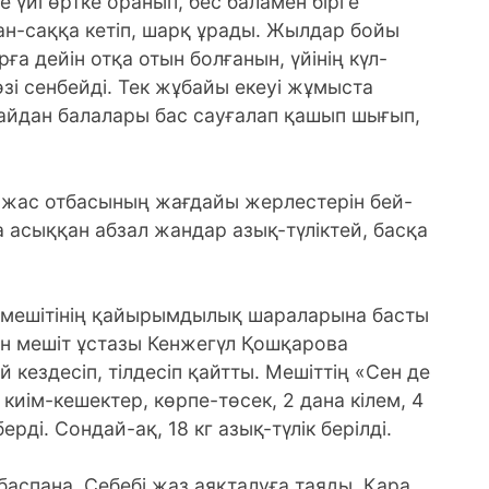
 үйі өртке оранып, бес баламен бірге
ан-саққа кетіп, шарқ ұрады. Жылдар бойы
ға дейін отқа отын болғанын, үйінің күл-
зі сенбейді. Тек жұбайы екеуі жұмыста
дайдан балалары бас сауғалап қашып шығып,
жас отбасының жағдайы жерлестерін бей-
 асыққан абзал жандар азық-түліктей, басқа
 мешітінің қайырымдылық шараларына басты
н мешіт ұстазы Кенжегүл Қошқарова
кездесіп, тілдесіп қайтты. Мешіттің «Сен де
киім-кешектер, көрпе-төсек, 2 дана кілем, 4
ді. Сондай-ақ, 18 кг азық-түлік берілді.
баспана. Себебі жаз аяқталуға таяды. Қара