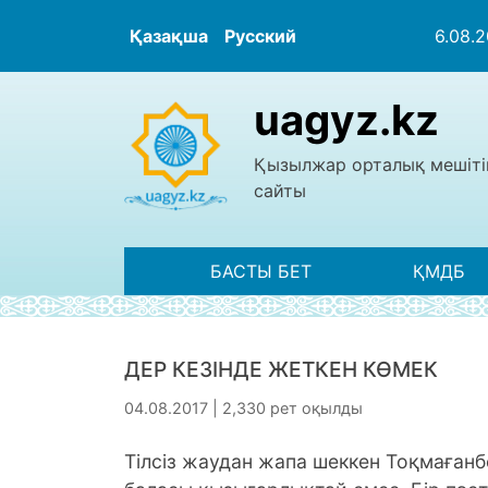
Қазақша
Русский
6.08.
uagyz.kz
Қызылжар орталық мешіті
сайты
БАСТЫ БЕТ
ҚМДБ
ДЕР КЕЗІНДЕ ЖЕТКЕН КӨМЕК
04.08.2017 | 2,330 рет оқылды
Тілсіз жаудан жапа шеккен Тоқмағанб