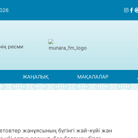
2026
нің ресми
ЖАҢАЛЫҚ
МАҚАЛАЛАР
етовтер жанұясының бүгінгі жай-күйі жан