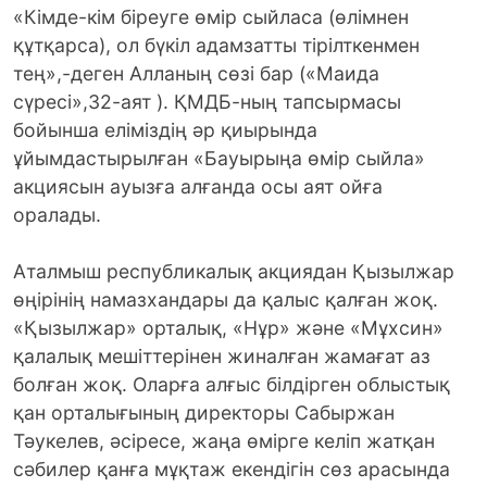
«Кімде-кім біреуге өмір сыйласа (өлімнен
құтқарса), ол бүкіл адамзатты тірілткенмен
тең»,-деген Алланың сөзі бар («Маида
сүресі»,32-аят ). ҚМДБ-ның тапсырмасы
бойынша еліміздің әр қиырында
ұйымдастырылған «Бауырыңа өмір сыйла»
акциясын ауызға алғанда осы аят ойға
оралады.
Аталмыш республикалық акциядан Қызылжар
өңірінің намазхандары да қалыс қалған жоқ.
«Қызылжар» орталық, «Нұр» және «Мұхсин»
қалалық мешіттерінен жиналған жамағат аз
болған жоқ. Оларға алғыс білдірген облыстық
қан орталығының директоры Сабыржан
Тәукелев, әсіресе, жаңа өмірге келіп жатқан
сәбилер қанға мұқтаж екендігін сөз арасында