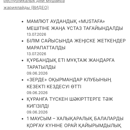
республикалық діни мүшәйра
жариялайды (ВИДЕО)
МАМЛЮТ АУДАНДЫҚ «MUSTAFA»
МЕШІТІНЕ ЖАҢА ҰСТАЗ ТАҒАЙЫНДАЛДЫ
13.07.2026
БІЛІМ САЙЫСЫНДА ЖЕҢІСКЕ ЖЕТКЕНДЕР
МАРАПАТТАЛДЫ
13.07.2026
ҚҰРБАНДЫҚ ЕТІ МҰҚТАЖ ЖАНДАРҒА
ТАРАТЫЛДЫ
09.06.2026
«ЗЕРДЕ» ОҚЫРМАНДАР КЛУБЫНЫҢ
КЕЗЕКТІ КЕЗДЕСУІ ӨТТІ
09.06.2026
ҚҰРАНҒА ТҮСКЕН ШӘКІРТТЕРГЕ ТӘЖ
КИГІЗІЛДІ
09.06.2026
1 МАУСЫМ – ХАЛЫҚАРАЛЫҚ БАЛАЛАРДЫ
ҚОРҒАУ КҮНІНЕ ОРАЙ ҚАЙЫРЫМДЫЛЫҚ