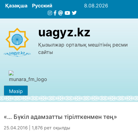
Қазақша
Русский
8.08.2026
uagyz.kz
Қызылжар орталық мешітінің ресми
сайты
Мәзір
«… Бүкіл адамзатты тірілткенмен тең»
25.04.2016 | 1,876 рет оқылды