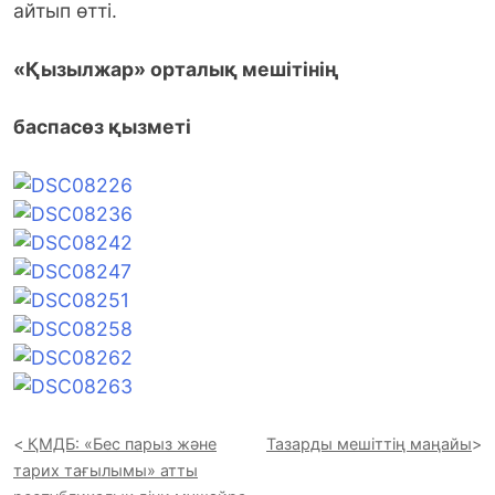
айтып өтті.
«Қызылжар» орталық мешітінің
баспасөз қызметі
ҚМДБ: «Бес парыз және
Тазарды мешіттің маңайы
тарих тағылымы» атты