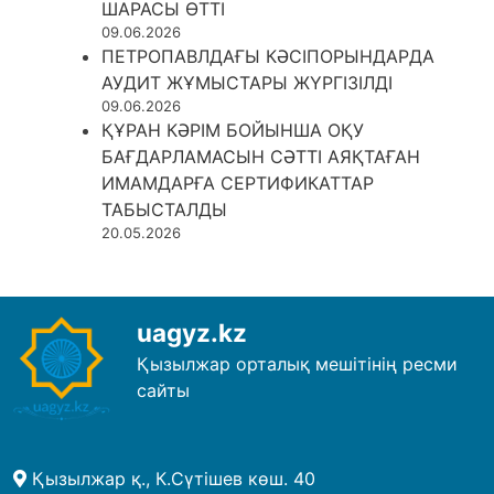
ШАРАСЫ ӨТТІ
09.06.2026
ПЕТРОПАВЛДАҒЫ КӘСІПОРЫНДАРДА
АУДИТ ЖҰМЫСТАРЫ ЖҮРГІЗІЛДІ
09.06.2026
ҚҰРАН КӘРІМ БОЙЫНША ОҚУ
БАҒДАРЛАМАСЫН СӘТТІ АЯҚТАҒАН
ИМАМДАРҒА СЕРТИФИКАТТАР
ТАБЫСТАЛДЫ
20.05.2026
uagyz.kz
Қызылжар орталық мешітінің ресми
сайты
Қызылжар қ., К.Сүтішев көш. 40