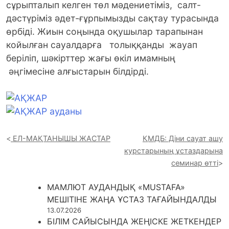
сұрыпталып келген төл мәдениетіміз, салт-
дәстүріміз әдет-ғұрпымызды сақтау турасында
өрбіді. Жиын соңында оқушылар тарапынан
койылған сауалдарға толыққанды жауап
беріліп, шәкірттер жағы өкіл имамның
әңгімесіне алғыстарын білдірді.
ЕЛ-МАҚТАНЫШЫ ЖАСТАР
ҚМДБ: Діни сауат ашу
курстарының ұстаздарына
семинар өтті
МАМЛЮТ АУДАНДЫҚ «MUSTAFA»
МЕШІТІНЕ ЖАҢА ҰСТАЗ ТАҒАЙЫНДАЛДЫ
13.07.2026
БІЛІМ САЙЫСЫНДА ЖЕҢІСКЕ ЖЕТКЕНДЕР