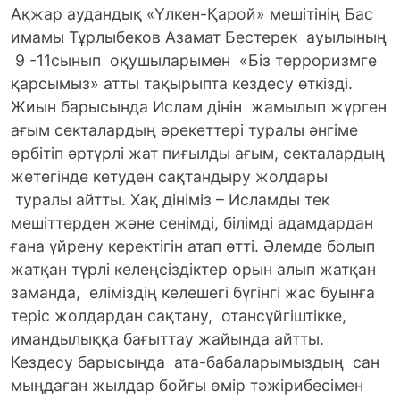
Ақжар аудандық «Үлкен-Қарой» мешітінің Бас
имамы Тұрлыбеков Азамат Бестерек ауылының
9 -11сынып оқушыларымен «Біз терроризмге
қарсымыз» атты тақырыпта кездесу өткізді.
Жиын барысында Ислам дінін жамылып жүрген
ағым секталардың әрекеттері туралы әнгіме
өрбітіп әртүрлі жат пиғылды ағым, секталардың
жетегінде кетуден сақтандыру жолдары
туралы айтты. Хақ дініміз – Исламды тек
мешіттерден және сенімді, білімді адамдардан
ғана үйрену керектігін атап өтті. Әлемде болып
жатқан түрлі келеңсіздіктер орын алып жатқан
заманда, еліміздің келешегі бүгінгі жас буынға
теріс жолдардан сақтану, отансүйгіштікке,
имандылыққа бағыттау жайында айтты.
Кездесу барысында ата-бабаларымыздың сан
мыңдаған жылдар бойғы өмір тәжірибесімен