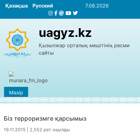
Қазақша
Русский
7.08.2026
uagyz.kz
Қызылжар орталық мешітінің ресми
сайты
Мәзір
Біз терроризмге қарсымыз
19.11.2015 | 2,552 рет оқылды