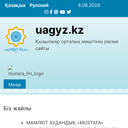
Қазақша
Русский
8.08.2026
uagyz.kz
Қызылжар орталық мешітінің ресми
сайты
Мәзір
Біз жайлы
МАМЛЮТ АУДАНДЫҚ «MUSTAFA»