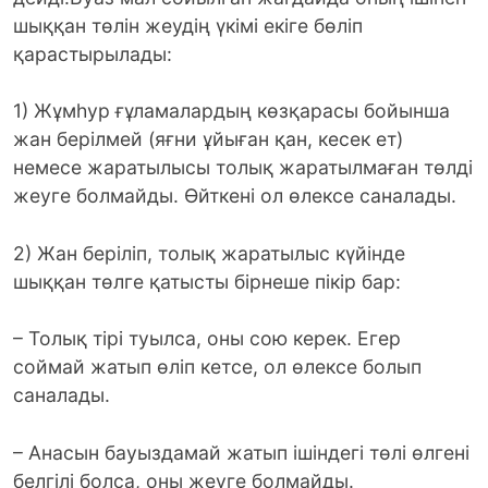
шыққан төлін жеудің үкімі екіге бөліп
қарастырылады:
1) Жұмһур ғұламалардың көзқарасы бойынша
жан берілмей (яғни ұйыған қан, кесек ет)
немесе жаратылысы толық жаратылмаған төлді
жеуге болмайды. Өйткені ол өлексе саналады.
2) Жан беріліп, толық жаратылыс күйінде
шыққан төлге қатысты бірнеше пікір бар:
– Толық тірі туылса, оны сою керек. Егер
соймай жатып өліп кетсе, ол өлексе болып
саналады.
– Анасын бауыздамай жатып ішіндегі төлі өлгені
белгілі болса, оны жеуге болмайды.