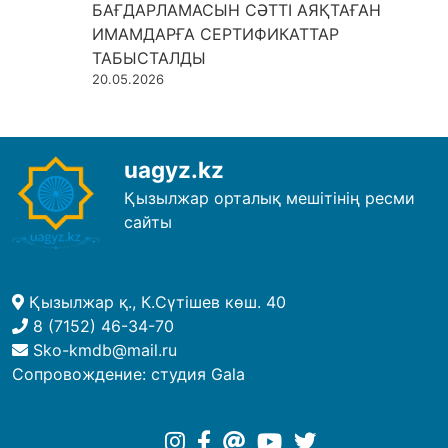
БАҒДАРЛАМАСЫН СӘТТІ АЯҚТАҒАН
ИМАМДАРҒА СЕРТИФИКАТТАР
ТАБЫСТАЛДЫ
20.05.2026
uagyz.kz
Қызылжар орталық мешітінің ресми
сайты
Қызылжар қ., К.Сүтішев көш. 40
8 (7152) 46-34-70
Sko-kmdb@mail.ru
Сопровождение:
студия Gala