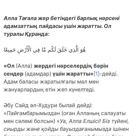
Алла Тағала жер бетіндегі барлық нәрсені
адамзаттың пайдасы үшін жаратты. Ол
туралы Құранда:
هُوَ الَّذِي خَلَقَ لَكُم مَّا فِي الْأَرْضِ جَمِيعًا
«Ол
(Алла)
жердегі нәрселердің бәрін
сендер
(адамдар)
үшін жаратты»
[1]
-дейді.
Адам баласы жаратылғалы мал мен
жануарлардың етін жеп күнелтеді.
Әбу Сайд әл-Худури былай дейді:
«
Пайғамбарымыздан
(оған Алланың салауаты
мен сәлемі болсын) «
Уа, Алла Елшісі! Біз түйені,
сиырды және қойды бауыздағанымызда ішінен