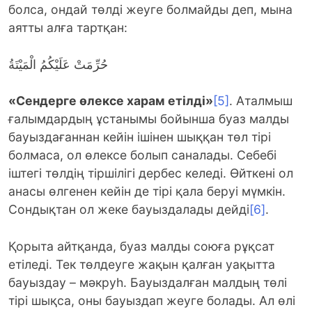
болса, ондай төлді жеуге болмайды деп, мына
аятты алға тартқан:
حُرِّمَتْ عَلَيْكُمُ الْمَيْتَةُ
«Сендерге өлексе харам етілді»
[5]
. Аталмыш
ғалымдардың ұстанымы бойынша буаз малды
бауыздағаннан кейін ішінен шыққан төл тірі
болмаса, ол өлексе болып саналады. Себебі
іштегі төлдің тіршілігі дербес келеді. Өйткені ол
анасы өлгенен кейін де тірі қала беруі мүмкін.
Сондықтан ол жеке бауыздалады дейді
[6]
.
Қорыта айтқанда, буаз малды союға рұқсат
етіледі. Тек төлдеуге жақын қалған уақытта
бауыздау – мәкруһ. Бауыздалған малдың төлі
тірі шықса, оны бауыздап жеуге болады. Ал өлі