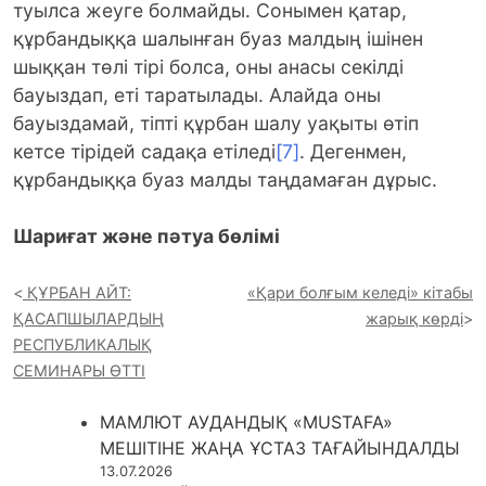
туылса жеуге болмайды. Сонымен қатар,
құрбандыққа шалынған буаз малдың ішінен
шыққан төлі тірі болса, оны анасы секілді
бауыздап, еті таратылады. Алайда оны
бауыздамай, тіпті құрбан шалу уақыты өтіп
кетсе тірідей садақа етіледі
[7]
. Дегенмен,
құрбандыққа буаз малды таңдамаған дұрыс.
Шариғат және пәтуа бөлімі
ҚҰРБАН АЙТ:
«Қари болғым келеді» кітабы
ҚАСАПШЫЛАРДЫҢ
жарық көрді
РЕСПУБЛИКАЛЫҚ
СЕМИНАРЫ ӨТТІ
МАМЛЮТ АУДАНДЫҚ «MUSTAFA»
МЕШІТІНЕ ЖАҢА ҰСТАЗ ТАҒАЙЫНДАЛДЫ
13.07.2026