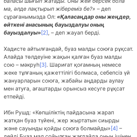
баласы шығып жатады. Оны жей берсек бола
ма, әлде лақтырып жібереміз бе?» –
деп
сұрағанымызда Ол:
«Қаласаңдар оны жеңдер,
өйткені анасының бауыздалуы оның
бауыздалуы
»
[2]
, – деп жауап берді.
Хадисте айтылғандай, буаз малды союға рұқсат.
Алайда төлдеуіне жақын қалған буаз малды
сою – мәкруһ
[3]
. Шариғат қоғамның немесе
жеке тұлғаның қажеттілігі болмаса, себепсіз үй
жануарларын союға, жабайы аңдарды аулау
мен атуға, ағаштарды орынсыз кесуге рұқсат
етпейді.
Ибн Рушд: «Көпшіліктің пайдасына жарап
жатқан буаз түйені, жер жыртатын сиырды
және сауынды қойды союға болмайды»
[4]
–
дейді.Буаз мал сойылған жағдайда оның ішінен