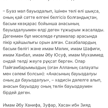
– Буаз мал бауыздалып, ішінен төлі өлі шықса,
оның қай сәтте өлгені белгісіз болғандықтан,
басым көзқарас бойынша анасының
бауыздалуымен өлді деген тұжырым жасалады.
Дегенмен бұл мәселеде ғұламалар арасында
пікір қайшылығы орын алған. Сахабалардың
басым бөлігі және имам Мәлик, имам Шафиғи,
имам Ханбал, имам Әбу Юсуф, имам Мухаммед
ондай төлді жеуге рұқсат берген. Олар
Пайғамбарымыздың (оған Алланың салауаты
мен сәлемі болсын):
«Анасының бауыздалуы
оның да бауыздалуы»
, – хадисін дәлелге алып,
анасын бауыздау оның төлін бауыздаумен
бірдей деген.
Имам Әбу Ханифа, Зуфар, Хасан ибн Зияд