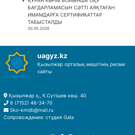
ҚҰРАН КӘРІМ БОЙЫНША ОҚУ
БАҒДАРЛАМАСЫН СӘТТІ АЯҚТАҒАН
ИМАМДАРҒА СЕРТИФИКАТТАР
ТАБЫСТАЛДЫ
20.05.2026
uagyz.kz
Қызылжар орталық мешітінің ресми
сайты
Қызылжар қ., К.Сүтішев көш. 40
8 (7152) 46-34-70
Sko-kmdb@mail.ru
Сопровождение:
студия Gala