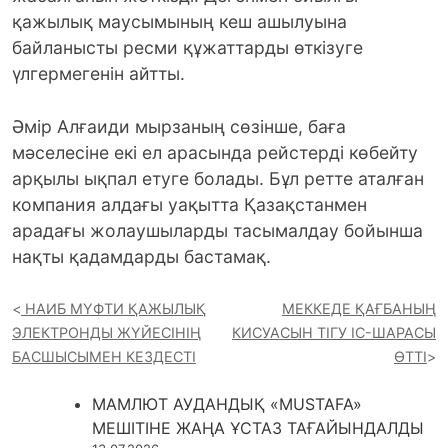
қажылық маусымының кеш ашылуына
байланысты ресми құжаттарды өткізуге
үлгермегенін айтты.
Әмір Алғаиди мырзаның сөзінше, баға
мәселесіне екі ел арасында рейстерді көбейту
арқылы ықпал етуге болады. Бұл ретте аталған
компания алдағы уақытта Қазақстанмен
арадағы жолаушыларды тасымалдау бойынша
нақты қадамдарды бастамақ.
НАИБ МҮФТИ ҚАЖЫЛЫҚ
МЕККЕДЕ ҚАҒБАНЫҢ
ЭЛЕКТРОНДЫ ЖҮЙЕСІНІҢ
КИСУАСЫН ТІГУ ІС-ШАРАСЫ
БАСШЫСЫМЕН КЕЗДЕСТІ
ӨТТІ
МАМЛЮТ АУДАНДЫҚ «MUSTAFA»
МЕШІТІНЕ ЖАҢА ҰСТАЗ ТАҒАЙЫНДАЛДЫ