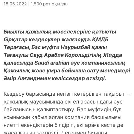
18.05.2022 | 1,500 рет оқылды
Биылғы қажылық мәселелеріне қатысты
бірқатар кездесулер жалғасуда. ҚМДБ
Төрағасы, Бас мүфти Наурызбай қажы
Тағанұлы Сауд Арабия Корольдігінің Жидда
қаласында Saudi arabian әуе компаниясының
Қажылық және ұмра бойынша сату менеджері
Әмір Алғаидимен келіссөздер өткізді.
Кездесу барысында негізгі көтерілген тақырып –
қажылық маусымында екі ел арасындағы әуе
байланысын қалыптастыру. Бас мүфтидің бұл
ұсынысын қабыл алған компания басшылығы
ниетті екендіктерін білдіріп, екі араға кесте де
жасалғанын жеткізді. Дегенмен биылғы