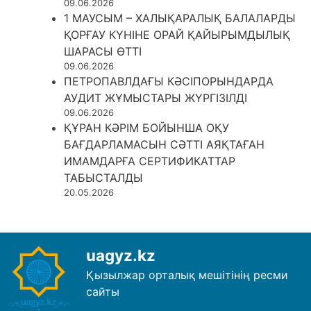
09.06.2026
1 МАУСЫМ – ХАЛЫҚАРАЛЫҚ БАЛАЛАРДЫ
ҚОРҒАУ КҮНІНЕ ОРАЙ ҚАЙЫРЫМДЫЛЫҚ
ШАРАСЫ ӨТТІ
09.06.2026
ПЕТРОПАВЛДАҒЫ КӘСІПОРЫНДАРДА
АУДИТ ЖҰМЫСТАРЫ ЖҮРГІЗІЛДІ
09.06.2026
ҚҰРАН КӘРІМ БОЙЫНША ОҚУ
БАҒДАРЛАМАСЫН СӘТТІ АЯҚТАҒАН
ИМАМДАРҒА СЕРТИФИКАТТАР
ТАБЫСТАЛДЫ
20.05.2026
uagyz.kz
Қызылжар орталық мешітінің ресми
сайты