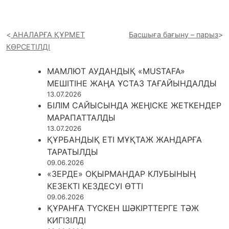
АНАЛАРҒА ҚҰРМЕТ
Басшыға бағыну – парыз
КӨРСЕТІЛДІ
МАМЛЮТ АУДАНДЫҚ «MUSTAFA»
МЕШІТІНЕ ЖАҢА ҰСТАЗ ТАҒАЙЫНДАЛДЫ
13.07.2026
БІЛІМ САЙЫСЫНДА ЖЕҢІСКЕ ЖЕТКЕНДЕР
МАРАПАТТАЛДЫ
13.07.2026
ҚҰРБАНДЫҚ ЕТІ МҰҚТАЖ ЖАНДАРҒА
ТАРАТЫЛДЫ
09.06.2026
«ЗЕРДЕ» ОҚЫРМАНДАР КЛУБЫНЫҢ
КЕЗЕКТІ КЕЗДЕСУІ ӨТТІ
09.06.2026
ҚҰРАНҒА ТҮСКЕН ШӘКІРТТЕРГЕ ТӘЖ
КИГІЗІЛДІ