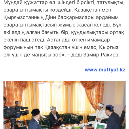
Мұндай құжаттар ел ішіндегі бірлікті, татулықты,
өзара ынтымақты көздейді. Қазақстан мен
Қырғызстанның Діни басқармалары әрдайым
өзара ынтымақтасып жұмыс жасап келеді. Бұл
екі елдің алған бағыты бір, құндылықтары ортақ
екенін паш етеді. Астанада өткен имамдар
форумының тек Қазақстан үшін емес, Қырғыз
елі үшін де маңызы зор», – деді Замир Ракиев.
www.muftyat.kz