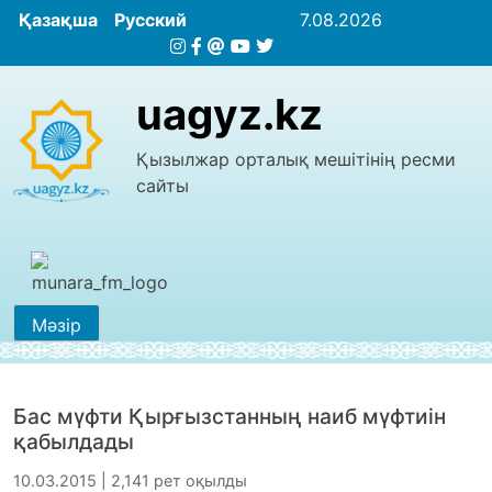
Қазақша
Русский
7.08.2026
uagyz.kz
Қызылжар орталық мешітінің ресми
сайты
Мәзір
Бас мүфти Қырғызстанның наиб мүфтиін
қабылдады
10.03.2015 | 2,141 рет оқылды