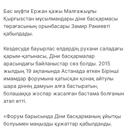
Бас мүфти Ержан қажы Малғажыұлы
Қырғызстан мұсылмандары діни басқармасы
төрағасының орынбасары Замир Ракиевті
қабылдады.
Кездесуде бауырлас елдердің рухани саладағы
қарым-қатынасы, Діни басқармалар
арасындағы байланыстар сөз болды. 2015
жылдың 19 ақпанында Астанада өткен Бірінші
имамдар форумына қатысқан қонақ айтулы
шара діннің дамуын алға бастыратын,
болашаққа жоспар жасалған бастама болғанын
атап өтті.
«Форум барысында Діни басқарманың ұйытқы
болуымен маңызды құжаттар қабылданды.