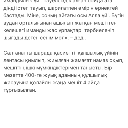
имандылық үйі. Тәуелсіздік алған бойда ата
дінді істеп тауып, шариғатпен өмірін өрнектей
бастады. Міне, соның айғағы осы Алла үйі. Бүгін
аудан орталығынан ашылып жатқан мешіттен
келешегі иманды жас ұрпақтар тәрбиеленіп
шығады деген сенім мол», – деді.
Салтанатты шарада қасиетті құлшылық үйінің
лентасы қиылып, жиылған жамағат намаз оқып,
мешіттің ішкі мүмкіндіктерімен танысты. Бір
мезетте 400-ге жуық адамның құлшылық
жасауына қолайлы жаңа мешіт 4 айда
тұрғызылған.