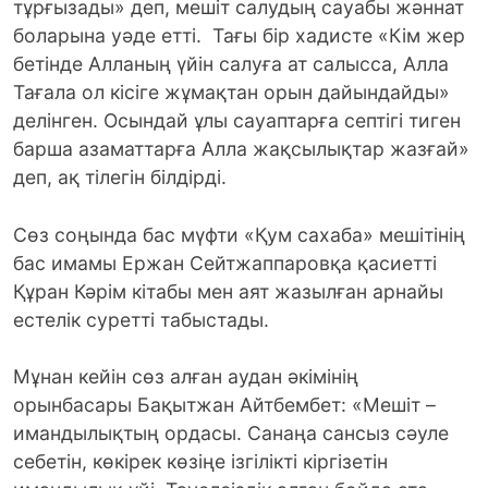
тұрғызады» деп, мешіт салудың сауабы жәннат
боларына уәде етті. Тағы бір хадисте «Кім жер
бетінде Алланың үйін салуға ат салысса, Алла
Тағала ол кісіге жұмақтан орын дайындайды»
делінген. Осындай ұлы сауаптарға септігі тиген
барша азаматтарға Алла жақсылықтар жазғай»
деп, ақ тілегін білдірді.
Сөз соңында бас мүфти «Қум сахаба» мешітінің
бас имамы Ержан Сейтжаппаровқа қасиетті
Құран Кәрім кітабы мен аят жазылған арнайы
естелік суретті табыстады.
Мұнан кейін сөз алған аудан әкімінің
орынбасары Бақытжан Айтбембет: «Мешіт –
имандылықтың ордасы. Санаңа сансыз сәуле
себетін, көкірек көзіңе ізгілікті кіргізетін