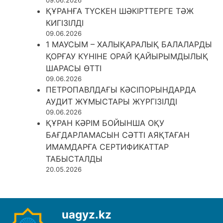
09.06.2026
ҚҰРАНҒА ТҮСКЕН ШӘКІРТТЕРГЕ ТӘЖ
КИГІЗІЛДІ
09.06.2026
1 МАУСЫМ – ХАЛЫҚАРАЛЫҚ БАЛАЛАРДЫ
ҚОРҒАУ КҮНІНЕ ОРАЙ ҚАЙЫРЫМДЫЛЫҚ
ШАРАСЫ ӨТТІ
09.06.2026
ПЕТРОПАВЛДАҒЫ КӘСІПОРЫНДАРДА
АУДИТ ЖҰМЫСТАРЫ ЖҮРГІЗІЛДІ
09.06.2026
ҚҰРАН КӘРІМ БОЙЫНША ОҚУ
БАҒДАРЛАМАСЫН СӘТТІ АЯҚТАҒАН
ИМАМДАРҒА СЕРТИФИКАТТАР
ТАБЫСТАЛДЫ
20.05.2026
uagyz.kz