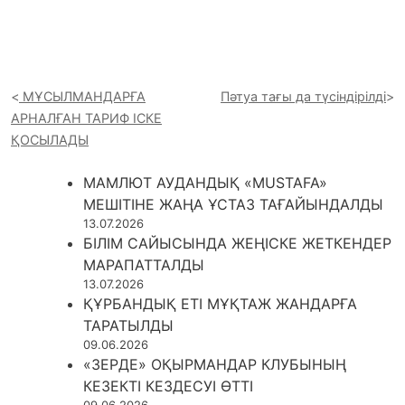
МҰСЫЛМАНДАРҒА
Пәтуа тағы да түсіндірілді
АРНАЛҒАН ТАРИФ ІСКЕ
ҚОСЫЛАДЫ
МАМЛЮТ АУДАНДЫҚ «MUSTAFA»
МЕШІТІНЕ ЖАҢА ҰСТАЗ ТАҒАЙЫНДАЛДЫ
13.07.2026
БІЛІМ САЙЫСЫНДА ЖЕҢІСКЕ ЖЕТКЕНДЕР
МАРАПАТТАЛДЫ
13.07.2026
ҚҰРБАНДЫҚ ЕТІ МҰҚТАЖ ЖАНДАРҒА
ТАРАТЫЛДЫ
09.06.2026
«ЗЕРДЕ» ОҚЫРМАНДАР КЛУБЫНЫҢ
КЕЗЕКТІ КЕЗДЕСУІ ӨТТІ