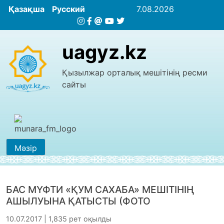
Қазақша
Русский
7.08.2026
uagyz.kz
Қызылжар орталық мешітінің ресми
сайты
Мәзір
БАС МҮФТИ «ҚУМ САХАБА» МЕШІТІНІҢ
АШЫЛУЫНА ҚАТЫСТЫ (ФОТО
10.07.2017 | 1,835 рет оқылды