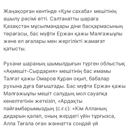
Жаңақорған кентінде «Қум сахаба» мешітінің
ашылу рәсімі өтті. Салтанатты шараға
Қазақстан мұсылмандары діни басқармасының
төрағасы, бас мүфти Ержан қажы Малғажыұлы
және ел ағалары мен жергілікті жамағат
қатысты.
Рухани шараның шымылдығын түрген облыстық
«Ақмешіт-Сырдария» мешітінің бас имамы
Талғат қажы Омаров Құран оқып, бабалар
рухына дұға бағыштады. Бас мүфти Ержан қажы
Малғажыұлы мешіт салудың мол сауапқа
кенелтетінін жеткізіп, «Ардақты
пайғамбарымыздың (с.ғ.с): «Кім Алланың
дидарын қалап, оның жердегі үйін тұрғызса,
Алла Тағала оған жәннатта сондай үй