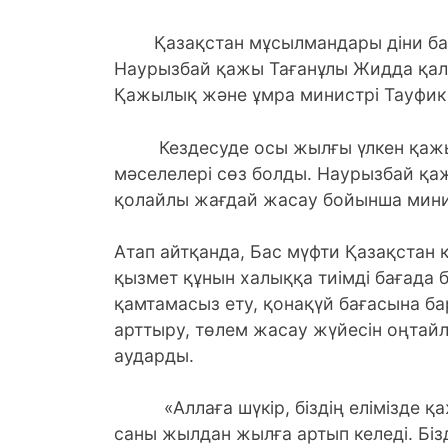
Қазақстан мұсылмандары діни бас
Наурызбай қажы Тағанұлы Жидда қала
Қажылық және ұмра министрі Тауфик 
Кездесуде осы жылғы үлкен қажы
мәселелері сөз болды. Наурызбай қа
қолайлы жағдай жасау бойынша минис
Атап айтқанда, Бас мүфти Қазақстан
қызмет құнын халыққа тиімді бағада б
қамтамасыз ету, қонақүй бағасына б
арттыру, төлем жасау жүйесін оңтайл
аударды.
«Аллаға шүкір, біздің елімізде қа
саны жылдан жылға артып келеді. Бі