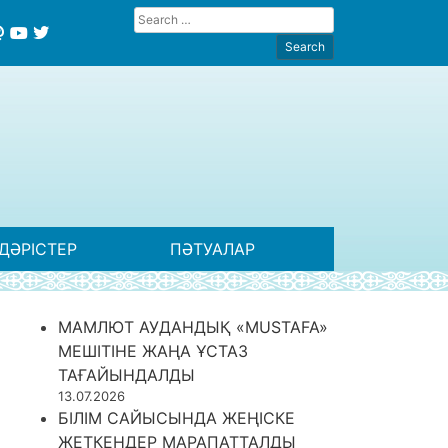
ДӘРІСТЕР
ПӘТУАЛАР
МАМЛЮТ АУДАНДЫҚ «MUSTAFA»
МЕШІТІНЕ ЖАҢА ҰСТАЗ
ТАҒАЙЫНДАЛДЫ
13.07.2026
БІЛІМ САЙЫСЫНДА ЖЕҢІСКЕ
ЖЕТКЕНДЕР МАРАПАТТАЛДЫ