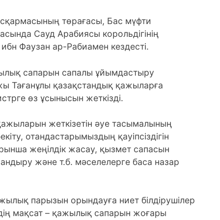
қармасының төрағасы, Бас мүфти
сында Сауд Арабиясы корольдігінің
ибн Фаузан ар-Рабиамен кездесті.
лық сапарын сапалы ұйымдастыру
жы Тағанұлы қазақстандық қажыларға
трге өз ұсынысын жеткізді.
 қажыларын жеткізетін әуе тасымалының
екіту, отандастарымыздың қауіпсіздігін
арынша жеңілдік жасау, қызмет сапасын
андыру және т.б. мәселелерге баса назар
жылық парызын орындауға ниет білдірушілер
здің мақсат – қажылық сапарын жоғары