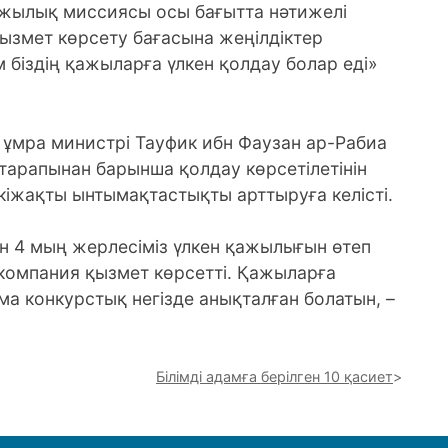
ажылық миссиясы осы бағытта нәтижелі
қызмет көрсету бағасына жеңілдіктер
м біздің қажыларға үлкен қолдау болар еді»
ра министрі Тауфик ибн Фаузан ар-Рабиа
тарапынан барынша қолдау көрсетілетінін
екіжақты ынтымақтастықты арттыруға келісті.
 4 мың жерлесіміз үлкен қажылығын өтеп
 компания қызмет көрсетті. Қажыларға
а конкурстық негізде анықталған болатын, –
Білімді адамға берілген 10 қасиет