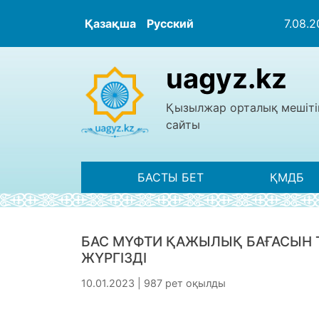
Қазақша
Русский
7.08.
uagyz.kz
Қызылжар орталық мешіті
сайты
БАСТЫ БЕТ
ҚМДБ
БАС МҮФТИ ҚАЖЫЛЫҚ БАҒАСЫН 
ЖҮРГІЗДІ
10.01.2023 | 987 рет оқылды