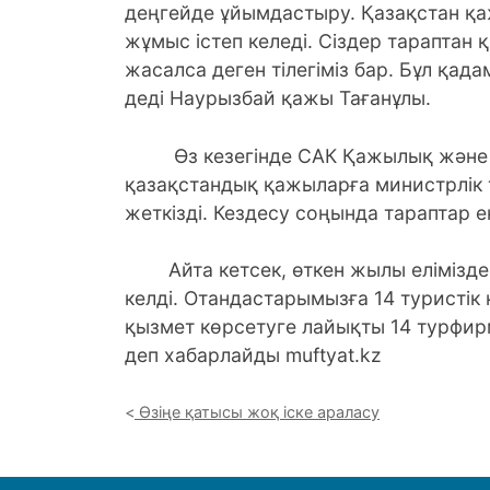
деңгейде ұйымдастыру. Қазақстан қ
жұмыс істеп келеді. Сіздер тараптан 
жасалса деген тілегіміз бар. Бұл қада
деді Наурызбай қажы Тағанұлы.
Өз кезегінде САК Қажылық және ұм
қазақстандық қажыларға министрлік 
жеткізді. Кездесу соңында тараптар 
Айта кетсек, өткен жылы елімізден
келді. Отандастарымызға 14 туристік
қызмет көрсетуге лайықты 14 турфирм
деп хабарлайды muftyat.kz
Өзіңе қатысы жоқ іске араласу