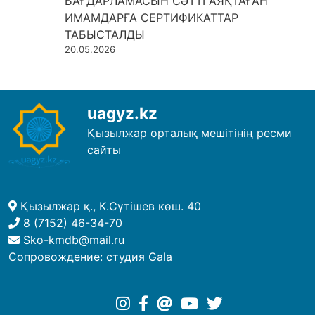
БАҒДАРЛАМАСЫН СӘТТІ АЯҚТАҒАН
ИМАМДАРҒА СЕРТИФИКАТТАР
ТАБЫСТАЛДЫ
20.05.2026
uagyz.kz
Қызылжар орталық мешітінің ресми
сайты
Қызылжар қ., К.Сүтішев көш. 40
8 (7152) 46-34-70
Sko-kmdb@mail.ru
Сопровождение:
студия Gala