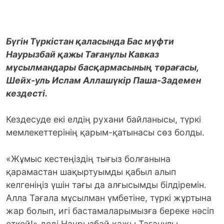
Бүгін Түркістан қаласында Бас мүфти
Наурызбай қажы Тағанұлы Кавказ
мұсылмандары басқармасының төрағасы,
Шейх-уль Ислам Аллашүкір Паша-Задемен
кездесті.
Кездесуде екі елдің рухани байланысы, түркі
мемлекеттерінің қарым-қатынасы сөз болды.
«Жұмыс кестеңіздің тығыз болғанына
қарамастан шақыртуымды қабыл алып
келгеніңіз үшін тағы да алғысымды білдіремін.
Алла Тағала мұсылман үмбетіне, түркі жұртына
жар болып, игі бастамаларымызға береке нәсіп
еткей!» деді Наурызбай қажы Тағанұлы.