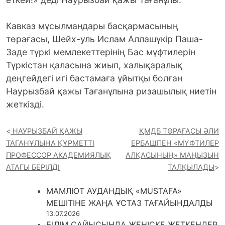
Кавказ мұсылмандары басқармасының
төрағасы, Шейх-уль Ислам Аллашүкір Паша-
Заде түркі мемлекеттерінің Бас мүфтилерін
Түркістан қаласына жиып, халықаралық
деңгейдегі игі бастамаға ұйытқы болған
Наурызбай қажы Тағанұлына ризашылық ниетін
жеткізді.
НАУРЫЗБАЙ ҚАЖЫ
ҚМДБ ТӨРАҒАСЫ ӘЛИ
ТАҒАНҰЛЫНА ҚҰРМЕТТІ
ЕРБАШПЕН «МҮФТИЛЕР
ПРОФЕССОР АКАДЕМИЯЛЫҚ
АЛҚАСЫНЫҢ» МАҢЫЗЫН
АТАҒЫ БЕРІЛДІ
ТАЛҚЫЛАДЫ
МАМЛЮТ АУДАНДЫҚ «MUSTAFA»
МЕШІТІНЕ ЖАҢА ҰСТАЗ ТАҒАЙЫНДАЛДЫ
13.07.2026
БІЛІМ САЙЫСЫНДА ЖЕҢІСКЕ ЖЕТКЕНДЕР