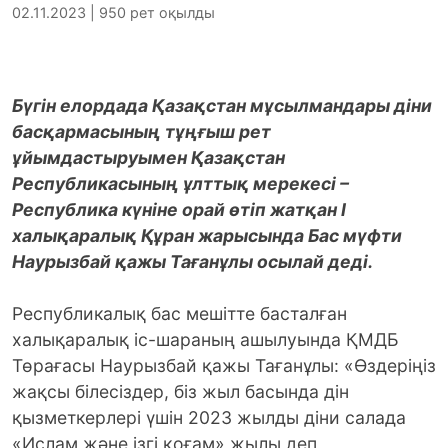
02.11.2023 | 950 рет оқылды
Бүгін елордада Қазақстан мұсылмандары діни
басқармасының тұңғыш рет
ұйымдастыруымен Қазақстан
Республикасының ұлттық мерекесі –
Республика күніне орай өтіп жатқан І
халықаралық Құран жарысында Бас мүфти
Наурызбай қажы Тағанұлы осылай деді.
Республикалық бас мешітте басталған
халықаралық іс-шараның ашылуында ҚМДБ
Төрағасы Наурызбай қажы Тағанұлы: «Өздеріңіз
жақсы білесіздер, біз жыл басында дін
қызметкерлері үшін 2023 жылды діни салада
«Ислам және ізгі қоғам» жылы деп