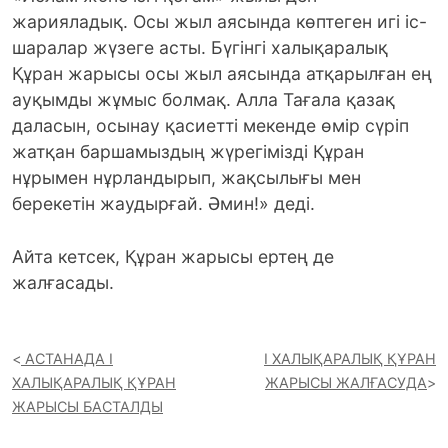
жарияладық. Осы жыл аясында көптеген игі іс-
шаралар жүзеге асты. Бүгінгі халықаралық
Құран жарысы осы жыл аясында атқарылған ең
ауқымды жұмыс болмақ. Алла Тағала қазақ
даласын, осынау қасиетті мекенде өмір сүріп
жатқан баршамыздың жүрегімізді Құран
нұрымен нұрландырып, жақсылығы мен
берекетін жаудырғай. Әмин!» деді.
Айта кетсек, Құран жарысы ертең де
жалғасады.
АСТАНАДА І
І ХАЛЫҚАРАЛЫҚ ҚҰРАН
ХАЛЫҚАРАЛЫҚ ҚҰРАН
ЖАРЫСЫ ЖАЛҒАСУДА
ЖАРЫСЫ БАСТАЛДЫ