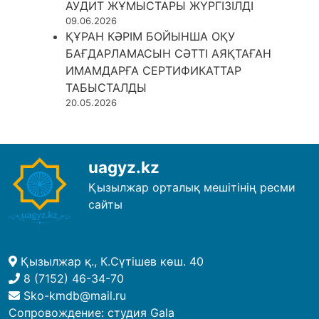
АУДИТ ЖҰМЫСТАРЫ ЖҮРГІЗІЛДІ
09.06.2026
ҚҰРАН КӘРІМ БОЙЫНША ОҚУ
БАҒДАРЛАМАСЫН СӘТТІ АЯҚТАҒАН
ИМАМДАРҒА СЕРТИФИКАТТАР
ТАБЫСТАЛДЫ
20.05.2026
uagyz.kz
Қызылжар орталық мешітінің ресми
сайты
Қызылжар қ., К.Сүтішев көш. 40
8 (7152) 46-34-70
Sko-kmdb@mail.ru
Сопровождение:
студия Gala