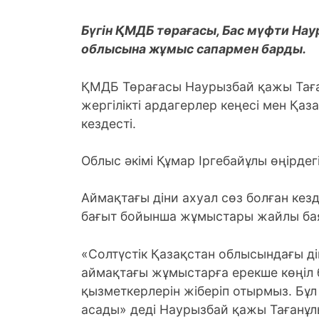
Бүгін ҚМДБ төрағасы, Бас мүфти На
облысына жұмыс сапармен барды.
ҚМДБ Төрағасы Наурызбай қажы Таға
жергілікті ардагерлер кеңесі мен Қа
кездесті.
Облыс әкімі Құмар Іргебайұлы өңірдегі
Аймақтағы діни ахуал сөз болған кез
бағыт бойынша жұмыстары жайлы ба
«Солтүстік Қазақстан облысындағы ді
аймақтағы жұмыстарға ерекше көңіл бөл
қызметкерлерін жіберіп отырмыз. Бұл
асады» деді Наурызбай қажы Тағанұл