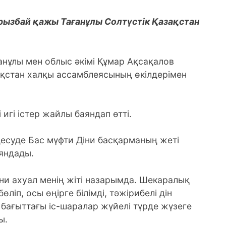
урызбай қажы Тағанұлы Солтүстік Қазақстан
нұлы мен облыс әкімі Құмар Ақсақалов
зақстан халқы ассамблеясының өкілдерімен
 игі істер жайлы баяндап өтті.
десуде Бас мүфти Діни басқарманың жеті
яндады.
ни ахуал менің жіті назарымда. Шекаралық
іп, осы өңірге білімді, тәжірибелі дін
 бағыттағы іс-шаралар жүйелі түрде жүзеге
ы.