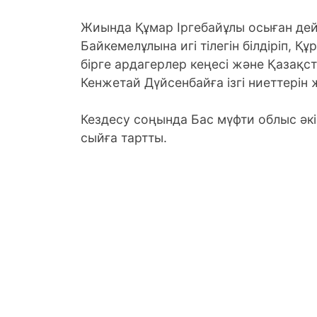
Жиында Құмар Іргебайұлы осыған дей
Байкемелұлына игі тілегін білдіріп,
бірге ардагерлер кеңесі және Қазақс
Кенжетай Дүйсенбайға ізгі ниеттерін ж
Кездесу соңында Бас мүфти облыс әкім
сыйға тартты.