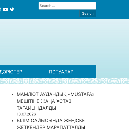
ДӘРІСТЕР
ПӘТУАЛАР
МАМЛЮТ АУДАНДЫҚ «MUSTAFA»
МЕШІТІНЕ ЖАҢА ҰСТАЗ
ТАҒАЙЫНДАЛДЫ
13.07.2026
БІЛІМ САЙЫСЫНДА ЖЕҢІСКЕ
ЖЕТКЕНДЕР МАРАПАТТАЛДЫ