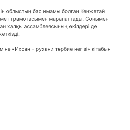
ін облыстың бас имамы болған Кенжетай
 Құрмет грамотасымен марапаттады. Сонымен
тан халқы ассамблеясының өкілдері де
еткізді.
іне «Ихсан – рухани тәрбие негізі» кітабын