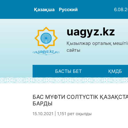
Қазақша
Русский
6.08.
uagyz.kz
Қызылжар орталық мешіті
сайты
БАСТЫ БЕТ
ҚМДБ
БАС МҮФТИ СОЛТҮСТІК ҚАЗАҚС
БАРДЫ
15.10.2021 | 1,151 рет оқылды