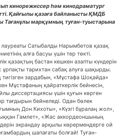
йып кинорежиссер һәм кинодраматург
ті. Қайғылы қазаға байланысты ҚМДБ
жы Тағанұлы марқұмның туған-туыстарына
 лауреаты Сатыбалды Нарымбетов қазақ
етінің алға басуы үшін тер төкті.
ік қазақтың бастан кешкен азапты күндерін
 ұрпақты тарихтан сабақ алуға шақырды.
тигізген зардабын, «Мұстафа Шоқайда»
скен Мұстафаның қайраткерлік бейнесін,
йлы диссертациясы үшін қуғын көрген
 тағдырын бейнеледі. Одан бөлек
ымның Дон Кихоты», «Күзгі бұралаң жол»,
 шыққан Гамлет», «Жас аккордеоншының
мдерін экрандау арқылы көрермендерге ой
йғамбардың шапағаты болғай! Туған-