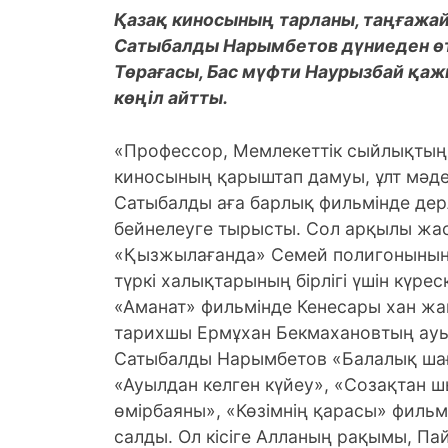
Қазақ киносының тарланы, таңғажа
Сатыбалды Нарымбетов дүниеден өт
Төрағасы, Бас мүфти Наурызбай қа
көңіл айтты.
«Профессор, Мемлекеттік сыйлықтың
киносының қарыштап дамуы, ұлт мәдени
Сатыбалды аға барлық фильмінде дерл
бейнелеуге тырысты. Сол арқылы жас
«Қызжылағанда» Семей полигонының 
түркі халықтарының бірлігі үшін күре
«Аманат» фильмінде Кенесары хан жа
тарихшы Ермұхан Бекмахановтың ауыр
Сатыбалды Нарымбетов «Балалық шағ
«Ауылдан кел­ген күйеу», «Созақтан
өмірбаяны», «Көзім­нің қарасы» филь
салды. Ол кісіге Алланың рақымы, Па