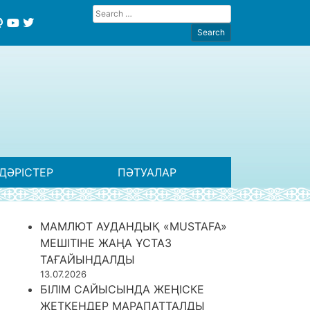
ДӘРІСТЕР
ПӘТУАЛАР
МАМЛЮТ АУДАНДЫҚ «MUSTAFA»
МЕШІТІНЕ ЖАҢА ҰСТАЗ
ТАҒАЙЫНДАЛДЫ
13.07.2026
БІЛІМ САЙЫСЫНДА ЖЕҢІСКЕ
ЖЕТКЕНДЕР МАРАПАТТАЛДЫ