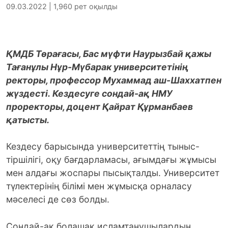
09.03.2022 | 1,960 рет оқылды
ҚМДБ Төрағасы, Бас мүфти Наурызбай қажы
Тағанұлы Нұр-Мүбарак университетінің
ректоры, профессор Мухаммад аш-Шаххатпен
жүздесті.
Кездесуге сондай-ақ НМУ
проректоры, доцент Қайрат Құрманбаев
қатысты.
Кездесу барысында университеттің тыныс-
тіршілігі, оқу бағдарламасы, ағымдағы жұмысы
мен алдағы жоспары пысықталды. Университет
түлектерінің білімі мен жұмысқа орналасу
мәселесі де сөз болды.
Сондай-ақ болашақ исламтанушылардың