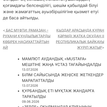
қоғамдағы белсенділігі, шешім қабылдай білуі
және жамағаттың ауызбіршілігіне қызмет етуі
де баса айтылды.
БАС МҮФТИ: РАМАЗАН –
ҚЫЗДАР АРАСЫНДА ҚҰРАН
РУХАНИ ҚҰНДЫЛЫҚТАРДЫ
КӘРІМДІ ЖАТҚА ОҚУДАН ІІ
КӨБІРЕК НАСИХАТТАЙТЫН
РЕСПУБЛИКАЛЫҚ БАЙҚАУЫ
АЙ
ЖҮРІП ЖАТЫР
МАМЛЮТ АУДАНДЫҚ «MUSTAFA»
МЕШІТІНЕ ЖАҢА ҰСТАЗ ТАҒАЙЫНДАЛДЫ
13.07.2026
БІЛІМ САЙЫСЫНДА ЖЕҢІСКЕ ЖЕТКЕНДЕР
МАРАПАТТАЛДЫ
13.07.2026
ҚҰРБАНДЫҚ ЕТІ МҰҚТАЖ ЖАНДАРҒА
ТАРАТЫЛДЫ
09.06.2026
«ЗЕРДЕ» ОҚЫРМАНДАР КЛУБЫНЫҢ