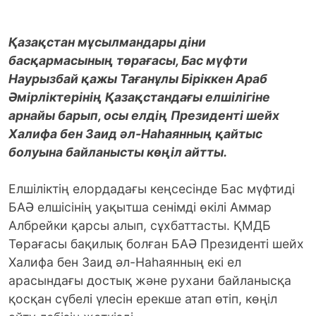
Қазақстан мұсылмандары діни
басқармасының төрағасы, Бас мүфти
Наурызбай қажы Тағанұлы Біріккен Араб
Әмірліктерінің Қазақстандағы елшілігіне
арнайы барып, осы елдің Президенті шейх
Халифа бен Заид әл-Наһаянның қайтыс
болуына байланысты көңіл айтты.
Елшіліктің елордадағы кеңсесінде Бас мүфтиді
БАӘ елшісінің уақытша сенімді өкілі Аммар
Албрейки қарсы алып, сұхбаттасты. ҚМДБ
Төрағасы бақилық болған БАӘ Президенті шейх
Халифа бен Заид әл-Наһаянның екі ел
арасындағы достық және рухани байланысқа
қосқан сүбелі үлесін ерекше атап өтіп, көңіл