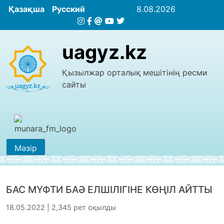
Қазақша
Русский
8.08.2026
uagyz.kz
Қызылжар орталық мешітінің ресми
сайты
Мәзір
БАС МҮФТИ БАӘ ЕЛШІЛІГІНЕ КӨҢІЛ АЙТТЫ
18.05.2022 | 2,345 рет оқылды