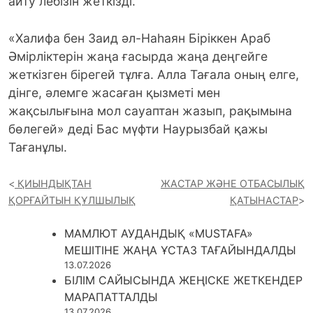
айту лебізін жеткізді.
«Халифа бен Заид әл-Наһаян Біріккен Араб
Әмірліктерін жаңа ғасырда жаңа деңгейге
жеткізген бірегей тұлға. Алла Тағала оның елге,
дінге, әлемге жасаған қызметі мен
жақсылығына мол сауаптан жазып, рақымына
бөлегей» деді Бас мүфти Наурызбай қажы
Тағанұлы.
ҚИЫНДЫҚТАН
ЖАСТАР ЖӘНЕ ОТБАСЫЛЫҚ
ҚОРҒАЙТЫН ҚҰЛШЫЛЫҚ
ҚАТЫНАСТАР
МАМЛЮТ АУДАНДЫҚ «MUSTAFA»
МЕШІТІНЕ ЖАҢА ҰСТАЗ ТАҒАЙЫНДАЛДЫ
13.07.2026
БІЛІМ САЙЫСЫНДА ЖЕҢІСКЕ ЖЕТКЕНДЕР
МАРАПАТТАЛДЫ
13.07.2026