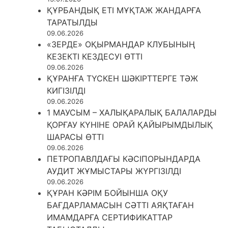
ҚҰРБАНДЫҚ ЕТІ МҰҚТАЖ ЖАНДАРҒА
ТАРАТЫЛДЫ
09.06.2026
«ЗЕРДЕ» ОҚЫРМАНДАР КЛУБЫНЫҢ
КЕЗЕКТІ КЕЗДЕСУІ ӨТТІ
09.06.2026
ҚҰРАНҒА ТҮСКЕН ШӘКІРТТЕРГЕ ТӘЖ
КИГІЗІЛДІ
09.06.2026
1 МАУСЫМ – ХАЛЫҚАРАЛЫҚ БАЛАЛАРДЫ
ҚОРҒАУ КҮНІНЕ ОРАЙ ҚАЙЫРЫМДЫЛЫҚ
ШАРАСЫ ӨТТІ
09.06.2026
ПЕТРОПАВЛДАҒЫ КӘСІПОРЫНДАРДА
АУДИТ ЖҰМЫСТАРЫ ЖҮРГІЗІЛДІ
09.06.2026
ҚҰРАН КӘРІМ БОЙЫНША ОҚУ
БАҒДАРЛАМАСЫН СӘТТІ АЯҚТАҒАН
ИМАМДАРҒА СЕРТИФИКАТТАР