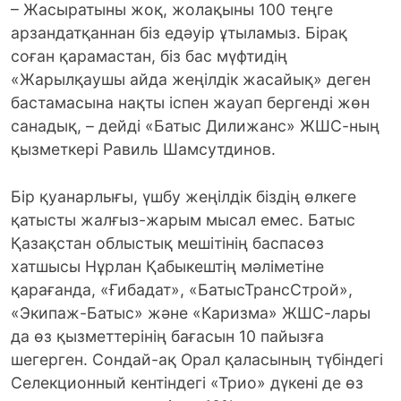
– Жасыратыны жоқ, жолақыны 100 теңге
арзандатқаннан біз едәуір ұтыламыз. Бірақ
соған қарамастан, біз бас мүфтидің
«Жарылқаушы айда жеңілдік жасайық» деген
бастамасына нақты іспен жауап бергенді жөн
санадық, – дейді «Батыс Дилижанс» ЖШС-ның
қызметкері Равиль Шамсутдинов.
Бір қуанарлығы, үшбу жеңілдік біздің өлкеге
қатысты жалғыз-жарым мысал емес. Батыс
Қазақстан облыстық мешітінің баспасөз
хатшысы Нұрлан Қабыкештің мәліметіне
қарағанда, «Ғибадат», «БатысТрансСтрой»,
«Экипаж-Батыс» және «Каризма» ЖШС-лары
да өз қызметтерінің бағасын 10 пайызға
шегерген. Сондай-ақ Орал қаласының түбіндегі
Селекционный кентіндегі «Трио» дүкені де өз