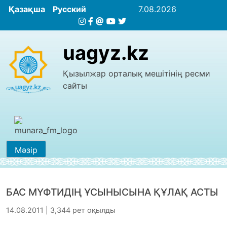
Қазақша
Русский
7.08.2026
uagyz.kz
Қызылжар орталық мешітінің ресми
сайты
Мәзір
БАС МҮФТИДІҢ ҰСЫНЫСЫНА ҚҰЛАҚ АСТЫ
14.08.2011 | 3,344 рет оқылды