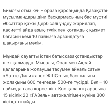
Биылғы отыз күн – ораза қарсаңында Қазақстан
мұсылмандары діни басқармасының бас мүфтиі
Әбсаттар қажы Дербісәлі үндеу жариялап,
қасиетті айда азық-түлік пен қоғамдық қызмет
бағасын кемі 10 пайызға арзандатуға
шақырғаны мәлім.
Мұндай сауапты істен батысқазақстандықтар
шет қалмауда. Мысалы, Орал мен Ақсай
қалаларына жолаушы тасумен айналысатын
«Батыс Дилижанс» ЖШС-ның басшылығы
жолақыны 600 теңгеден 500-ге түсірді. Бұл – 10
пайыздан аса көрсеткіш. Қос қаланың арасына
15 кісілік 20 «ГАЗель» автокөлігімен күніне 300
кісі қатынайды.