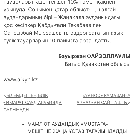
тауарларын әдеттегіден 10% төмен қақпен
ұсынуда. Сонымен қатар облыстың шалғай
аудандарының бірі – Жаңақала ауданындағы
қос кәсіпкер Қабдығали Текебаев пен
Сансызбай Мырзашев та өздері сататын азық-
түлік тауарларын 10 пайызға арзандатты.
Бауыржан ФАЙЗОЛЛАҰЛЫ
Батыс Қазақстан облысы
www.aikyn.kz
ӘЛЕМДЕГІ ЕҢ БИІК
«YAHOО» РАМАЗАНҒА
ҒИМАРАТ САУД АРАБИЯДА
АРНАЛҒАН САЙТ АШТЫ
САЛЫНАДЫ
МАМЛЮТ АУДАНДЫҚ «MUSTAFA»
МЕШІТІНЕ ЖАҢА ҰСТАЗ ТАҒАЙЫНДАЛДЫ