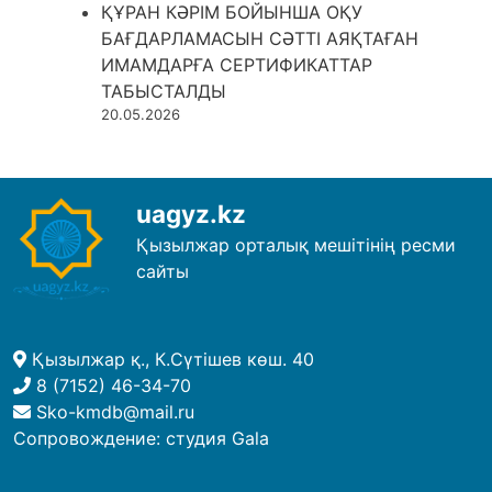
ҚҰРАН КӘРІМ БОЙЫНША ОҚУ
БАҒДАРЛАМАСЫН СӘТТІ АЯҚТАҒАН
ИМАМДАРҒА СЕРТИФИКАТТАР
ТАБЫСТАЛДЫ
20.05.2026
uagyz.kz
Қызылжар орталық мешітінің ресми
сайты
Қызылжар қ., К.Сүтішев көш. 40
8 (7152) 46-34-70
Sko-kmdb@mail.ru
Сопровождение:
студия Gala