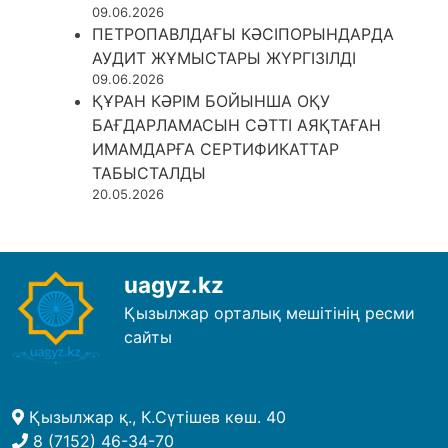
09.06.2026
ПЕТРОПАВЛДАҒЫ КӘСІПОРЫНДАРДА
АУДИТ ЖҰМЫСТАРЫ ЖҮРГІЗІЛДІ
09.06.2026
ҚҰРАН КӘРІМ БОЙЫНША ОҚУ
БАҒДАРЛАМАСЫН СӘТТІ АЯҚТАҒАН
ИМАМДАРҒА СЕРТИФИКАТТАР
ТАБЫСТАЛДЫ
20.05.2026
uagyz.kz
Қызылжар орталық мешітінің ресми
сайты
Қызылжар қ., К.Сүтішев көш. 40
8 (7152) 46-34-70