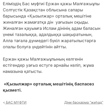
Еліміздің Бас мүфтиі Ержан қажы Малғажыұлы
Солтүстік Қазақстан облысына сапары
барысында «Қызылжар» орталық мешітіне
жиналған жамағатқа дін уағызын оқыды.
Жиналған қауымға Ислам дінінің адам баласын
үнемі тазалыққа, адалдыққа шақыратынын,
Алла тағала дүниедегі бүкіл жа­ратылыстарға
опалы болуға үндейтінін айтты.
Ержан қажы Малғажыұлының келгенін
естігендер уағыз естуге арнайы келіп, жұма
намазына қатысты.
«Қызылжар» орталық мешітінің баспасөз
қызметі.
БАС МҮФТИ
Діни басқарма “жиһад”