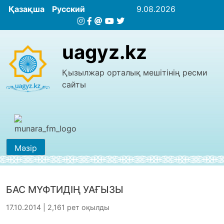
Қазақша
Русский
9.08.2026
uagyz.kz
Қызылжар орталық мешітінің ресми
сайты
Мәзір
БАС МҮФТИДІҢ УАҒЫЗЫ
17.10.2014 | 2,161 рет оқылды