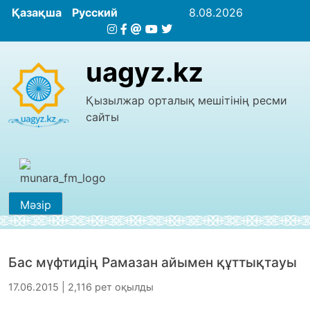
Қазақша
Русский
8.08.2026
uagyz.kz
Қызылжар орталық мешітінің ресми
сайты
Мәзір
Бас мүфтидің Рамазан айымен құттықтауы
17.06.2015 | 2,116 рет оқылды