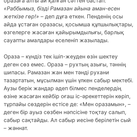
оразаға алты ай қалған сәттен бастап:
«Раббымыз, бізді Рамазан айына аман-есен
жеткізе гөр!»
– деп дұға еткен. Пенденің осы
айда ұстаған оразасы, қосымша құлшылықтары,
өзгелерге жасаған қайырымдылығы, барлық
сауапты амалдары еселеніп жазылады.
Ораза – күндіз тек ішіп-жеуден өзін шектеу
деген сөз емес. Ораза – рухтың азығы, тәннің
шипасы. Рамазан жан мен тәнді рухани
тазартатын, мұсылман үшін үлкен сабыр мектебі.
Аузы берік жандар әдеп білмес пенделердің
өзіне жасаған кейбір оғаш іс-әрекеттерін көріп,
тұрпайы сөздерін естісе де: «Мен оразамын», –
деген бір ауыз сөзбен нәпсісіне тоқтау салып,
сабыр сақтайды. Ал сабыр иесіне берілетін сый
– жәннат.