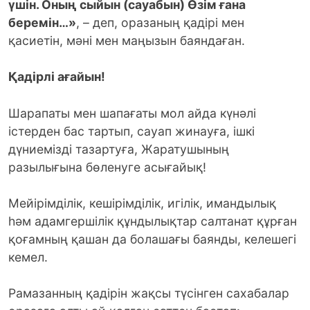
үшін. Оның сыйын (сауабын) Өзім ғана
беремін…»
, – деп, оразаның қадірі мен
қасиетін, мәні мен маңызын баяндаған.
Қадірлі ағайын!
Шарапаты мен шапағаты мол айда күнәлі
істерден бас тартып, сауап жинауға, ішкі
дүниемізді тазартуға, Жаратушының
разылығына бөленуге асығайық!
Мейірімділік, кешірімділік, игілік, имандылық
һәм адамгершілік құндылықтар салтанат құрған
қоғамның қашан да болашағы баянды, келешегі
кемел.
Рамазанның қадірін жақсы түсінген сахабалар