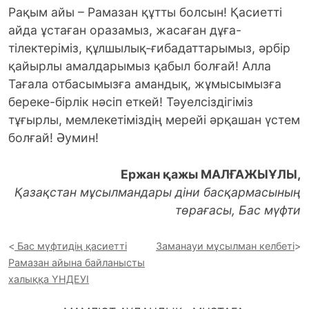
Рақым айы – Рамазан құтты болсын! Қасиетті
айда ұстаған оразамыз, жасаған дұға-
тілектеріміз, құлшылық-ғибадаттарымыз, әрбір
қайырлы амалдарымыз қабыл болғай! Алла
Тағала отбасымызға амандық, жұмысымызға
береке-бірлік нәсіп еткей! Тәуелсіздігіміз
тұғырлы, мемлекетіміздің мерейі әрқашан үстем
болғай! Әумин!
Ержан қажы МАЛҒАЖЫҰЛЫ,
Қазақстан мұсылмандары діни басқармасының
төрағасы, Бас мүфти
Бас мүфтидің қасиетті
Заманауи мұсылман келбеті
Рамазан айына байланысты
халыққа ҮНДЕУІ