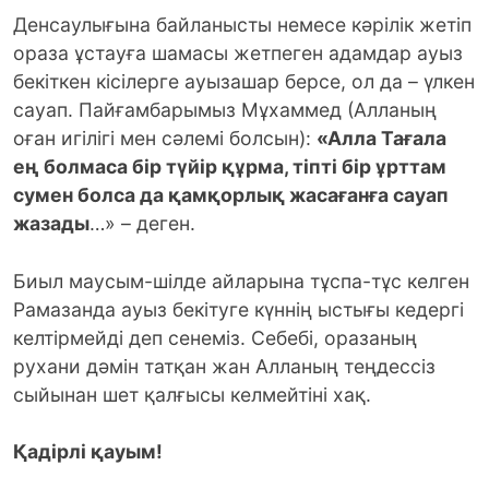
Денсаулығына байланысты немесе кәрілік жетіп
ораза ұстауға шамасы жетпеген адамдар ауыз
бекіткен кісілерге ауызашар берсе, ол да – үлкен
сауап. Пайғамбарымыз Мұхаммед (Алланың
оған игілігі мен сәлемі болсын):
«Алла Тағала
ең болмаса бір түйір құрма, тіпті бір ұрттам
сумен болса да қамқорлық жасағанға сауап
жазады
…» – деген.
Биыл маусым-шілде айларына тұспа-тұс келген
Рамазанда ауыз бекітуге күннің ыстығы кедергі
келтірмейді деп сенеміз. Себебі, оразаның
рухани дәмін татқан жан Алланың теңдессіз
сыйынан шет қалғысы келмейтіні хақ.
Қадірлі қауым!