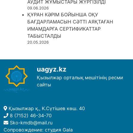
АУДИТ ЖҰМЫСТАРЫ ЖҮРГІЗІЛДІ
09.06.2026
ҚҰРАН КӘРІМ БОЙЫНША ОҚУ
БАҒДАРЛАМАСЫН СӘТТІ АЯҚТАҒАН
ИМАМДАРҒА СЕРТИФИКАТТАР
ТАБЫСТАЛДЫ
20.05.2026
uagyz.kz
Қызылжар орталық мешітінің ресми
сайты
Қызылжар қ., К.Сүтішев көш. 40
8 (7152) 46-34-70
Sko-kmdb@mail.ru
Сопровождение:
студия Gala