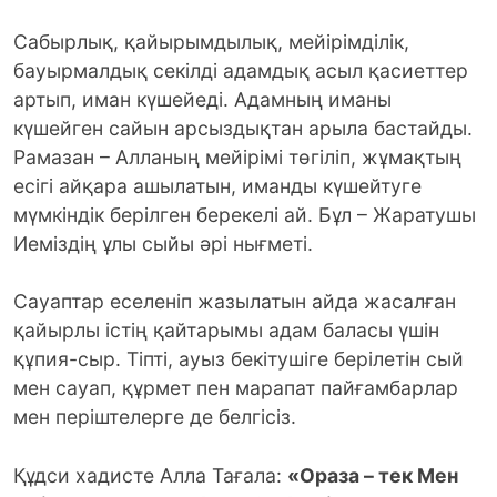
Сабырлық, қайырымдылық, мейірімділік,
бауырмалдық секілді адамдық асыл қасиеттер
артып, иман күшейеді. Адамның иманы
күшейген сайын арсыздықтан арыла бастайды.
Рамазан – Алланың мейірімі төгіліп, жұмақтың
есігі айқара ашылатын, иманды күшейтуге
мүмкіндік берілген берекелі ай. Бұл – Жаратушы
Иеміздің ұлы сыйы әрі нығметі.
Сауаптар еселеніп жазылатын айда жасалған
қайырлы істің қайтарымы адам баласы үшін
құпия-сыр. Тіпті, ауыз бекітушіге берілетін сый
мен сауап, құрмет пен марапат пайғамбарлар
мен періштелерге де белгісіз.
Құдси хадисте Алла Тағала:
«Ораза – тек Мен