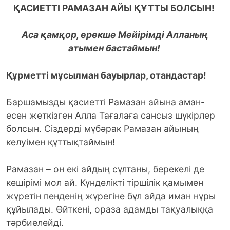
ҚАСИЕТТІ РАМАЗАН АЙЫ ҚҰТТЫ БОЛСЫН!
Аса қамқор, ерекше Мейірімді Алланың
атымен бастаймын!
Құрметті мұсылман бауырлар, отандастар!
Баршамызды қасиетті Рамазан айына аман-
есен жеткізген Алла Тағалаға сансыз шүкірлер
болсын. Сіздерді мүбәрак Рамазан айының
келуімен құттықтаймын!
Рамазан – он екі айдың сұлтаны, берекелі де
кешірімі мол ай. Күнделікті тіршілік қамымен
жүретін пенденің жүрегіне бұл айда иман нұры
құйылады. Өйткені, ораза адамды тақуалыққа
тәрбиелейді.