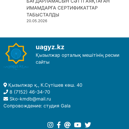
БАҒДАРЛАМАСЫН СӘТТІ АЯҚТАҒАН
ИМАМДАРҒА СЕРТИФИКАТТАР
ТАБЫСТАЛДЫ
20.05.2026
uagyz.kz
Қызылжар орталық мешітінің ресми
сайты
Қызылжар қ., К.Сүтішев көш. 40
8 (7152) 46-34-70
Sko-kmdb@mail.ru
Сопровождение:
студия Gala