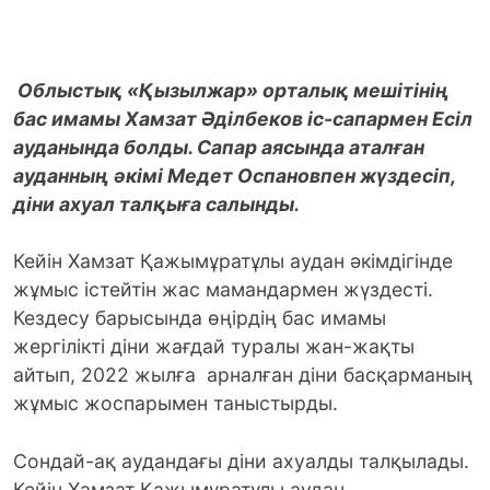
Облыстық «Қызылжар» орталық мешітінің
бас имамы Хамзат Әділбеков іс-сапармен Есіл
ауданында болды. Сапар аясында аталған
ауданның әкімі Медет Оспановпен жүздесіп,
діни ахуал талқыға салынды.
Кейін Хамзат Қажымұратұлы аудан әкімдігінде
жұмыс істейтін жас мамандармен жүздесті.
Кездесу барысында өңірдің бас имамы
жергілікті діни жағдай туралы жан-жақты
айтып, 2022 жылға арналған діни басқарманың
жұмыс жоспарымен таныстырды.
Сондай-ақ аудандағы діни ахуалды талқылады.
Кейін Хамзат Қажымұратұлы аудан