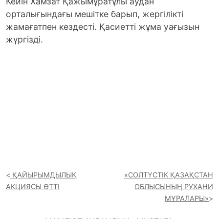
Кейін Хамзат Қажымұратұлы аудан
орталығындағы мешітке барып, жергілікті
жамағатпен кездесті. Қасиетті жұма уағызын
жүргізді.
ҚАЙЫРЫМДЫЛЫҚ
«СОЛТҮСТІК ҚАЗАҚСТАН
АКЦИЯСЫ ӨТТІ
ОБЛЫСЫНЫҢ РУХАНИ
МҰРАЛАРЫ»