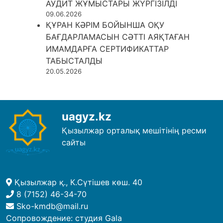
АУДИТ ЖҰМЫСТАРЫ ЖҮРГІЗІЛДІ
09.06.2026
ҚҰРАН КӘРІМ БОЙЫНША ОҚУ
БАҒДАРЛАМАСЫН СӘТТІ АЯҚТАҒАН
ИМАМДАРҒА СЕРТИФИКАТТАР
ТАБЫСТАЛДЫ
20.05.2026
uagyz.kz
Қызылжар орталық мешітінің ресми
сайты
Қызылжар қ., К.Сүтішев көш. 40
8 (7152) 46-34-70
Sko-kmdb@mail.ru
Сопровождение:
студия Gala