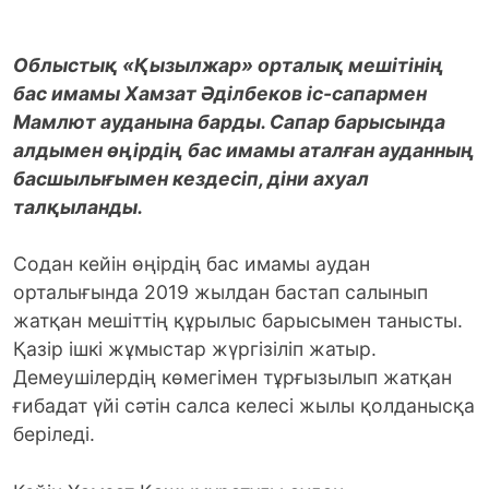
Облыстық «Қызылжар» орталық мешітінің
бас имамы Хамзат Әділбеков іс-сапармен
Мамлют ауданына барды. Сапар барысында
алдымен өңірдің бас имамы аталған ауданның
басшылығымен кездесіп, діни ахуал
талқыланды.
Содан кейін өңірдің бас имамы аудан
орталығында 2019 жылдан бастап салынып
жатқан мешіттің құрылыс барысымен танысты.
Қазір ішкі жұмыстар жүргізіліп жатыр.
Демеушілердің көмегімен тұрғызылып жатқан
ғибадат үйі сәтін салса келесі жылы қолданысқа
беріледі.