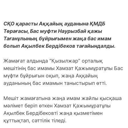
СҚО қарасты Аққайың ауданына ҚМДБ
Төрағасы, Бас муфти Наурызбай қажы
Тағанұлының бұйрығымен жаңа бас имам
болып Ақылбек Бердібеков тағайындалды.
Жамағат алдында “Қызылжар” орталық
мешітінің бас имамы Хамзат Қажымұратұлы Бас
мүфти бұйрығын оқып, жаңа Аққайың
ауданының бас имамын таныстырып өтті.
Мешіт жамағатына жаңа имам жайлы қысқаша
мәлімет беріп өткен Хамзат Қажымұратұлы
Ақылбек Бердібековті жаңа қызметімен
құттықтап, сәттілік тіледі.