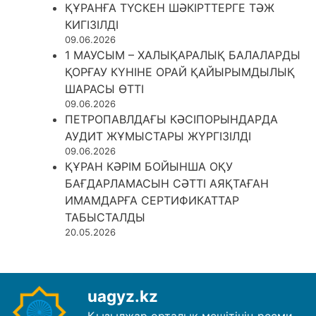
ҚҰРАНҒА ТҮСКЕН ШӘКІРТТЕРГЕ ТӘЖ
КИГІЗІЛДІ
09.06.2026
1 МАУСЫМ – ХАЛЫҚАРАЛЫҚ БАЛАЛАРДЫ
ҚОРҒАУ КҮНІНЕ ОРАЙ ҚАЙЫРЫМДЫЛЫҚ
ШАРАСЫ ӨТТІ
09.06.2026
ПЕТРОПАВЛДАҒЫ КӘСІПОРЫНДАРДА
АУДИТ ЖҰМЫСТАРЫ ЖҮРГІЗІЛДІ
09.06.2026
ҚҰРАН КӘРІМ БОЙЫНША ОҚУ
БАҒДАРЛАМАСЫН СӘТТІ АЯҚТАҒАН
ИМАМДАРҒА СЕРТИФИКАТТАР
ТАБЫСТАЛДЫ
20.05.2026
uagyz.kz
Қызылжар орталық мешітінің ресми