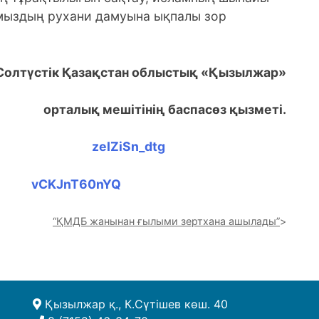
мыздың рухани дамуына ықпалы зор
Солтүстік Қазақстан облыстық «Қызылжар»
орталық мешітінің баспасөз қызметі.
“ҚМДБ жанынан ғылыми зертхана ашылады”
Қызылжар қ., К.Сүтішев көш. 40