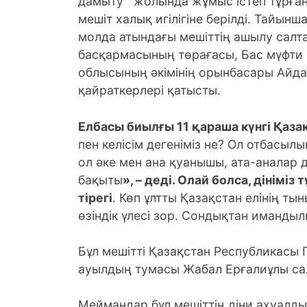
дамыту жолында жұмыс істеп тұрған 6
мешіт халық игілігіне берілді. Тай
молда атындағы мешіттің ашылу салт
басқармасының төрағасы, Бас мүфти
облысының әкімінің орынбасары Айдар
қайраткерлері қатысты.
Елбасы биылғы 11 қараша күнгі Қаз
пен келісім дегеніміз не? Ол отбасылық
ол әке мен ана қуанышы, ата-аналар
бақыты
», – деді. Олай болса, дінімі
тірегі
. Көп ұлтты Қазақстан елінің т
өзіндік үлесі зор. Сондықтан иманды
Бұл мешітті Қазақстан Республикасы 
ауылдың тумасы Жабал Ерғалиұлы с
Меймандар бұл мешіттің діни ахуалд