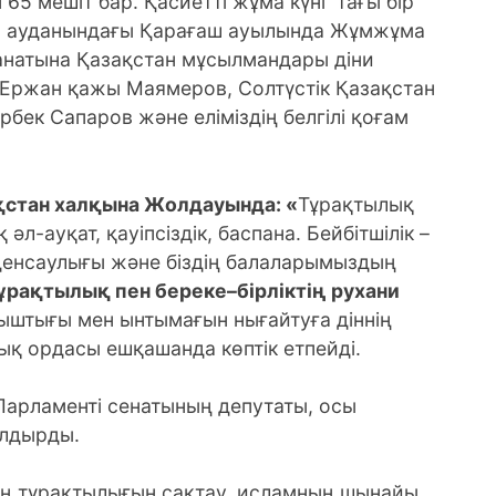
5 мешіт бар. Қасиетті жұма күні тағы бір
ынша ауданындағы Қарағаш ауылында Жұмжұма
анатына Қазақстан мұсылмандары діни
 Ержан қажы Маямеров, Солтүстік Қазақстан
бек Сапаров және еліміздің белгілі қоғам
ақстан халқына Жолдауында: «
Тұрақтылық
 әл-ауқат, қауіпсіздік, баспана. Бейбітшілік –
 денсаулығы және біздің балаларымыздың
з тұрақтылық пен береке–бірліктің рухани
ыныштығы мен ынтымағын нығайтуға діннің
лық ордасы ешқашанда көптік етпейді.
Парламенті сенатының депутаты, осы
алдырды.
ың тұрақтылығын сақтау, исламның шынайы