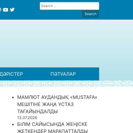
ДӘРІСТЕР
ПӘТУАЛАР
МАМЛЮТ АУДАНДЫҚ «MUSTAFA»
МЕШІТІНЕ ЖАҢА ҰСТАЗ
ТАҒАЙЫНДАЛДЫ
13.07.2026
БІЛІМ САЙЫСЫНДА ЖЕҢІСКЕ
ЖЕТКЕНДЕР МАРАПАТТАЛДЫ