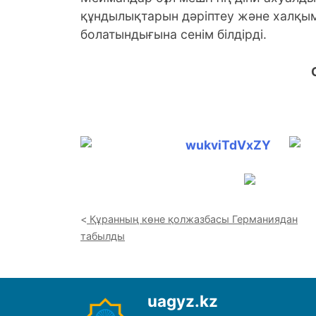
құндылықтарын дәріптеу және халқы
болатындығына сенім білдірді.
Құранның көне қолжазбасы Германиядан
табылды
uagyz.kz