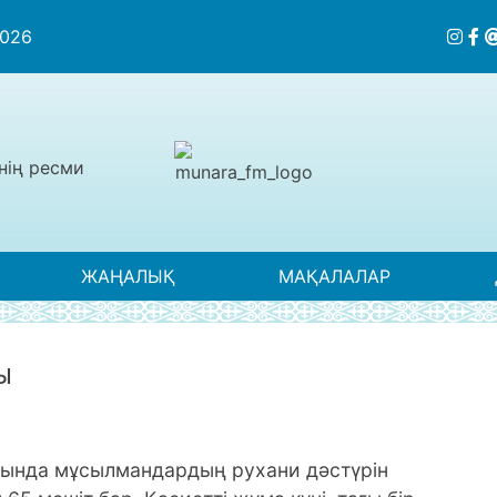
2026
нің ресми
ЖАҢАЛЫҚ
МАҚАЛАЛАР
Ы
лысында мұсылмандардың рухани дәстүрін