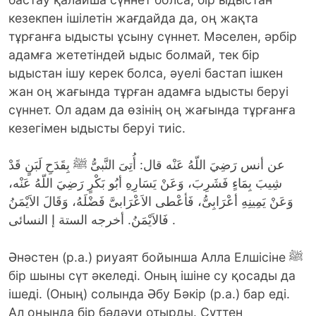
кезекпен ішілетін жағдайда да, оң жақта
тұрғанға ыдысты ұсыну сүннет. Мәселен, әрбір
адамға жететіндей ыдыс болмай, тек бір
ыдыстан ішу керек болса, әуелі бастап ішкен
жан оң жағында тұрған адамға ыдысты беруі
сүннет. Ол адам да өзінің оң жағында тұрғанға
кезегімен ыдысты беруі тиіс.
عن أنس رَضِيَ اللّهُ عَنْه قال: أُتِىَ النَّبىُّ ﷺ بِقَدَحِ لَبَنٍ قَدْ
شِيبَ بِمَاءٍ فَشَرِبَ، وَعَنْ يَسَارِهِ أبُو بَكْرٍ رَضِيَ اللّهُ عَنْه،
وَعَنْ يَمِينِهِ أعْرَابِىُّ، فَأعْطى الاَعْرَابىَّ فَضْلَهُ، وَقَالَ الاَيْمَنُ
فَالاَيْمَنُ. أخرجه الستة إ النسائى .
Әнәстен (р.а.) риуаят бойынша Алла Елшісіне ﷺ
бір шыны сүт әкеледі. Оның ішіне су қосады да
ішеді. (Оның) солында Әбу Бәкір (р.а.) бар еді.
Ал оңында бір бәдәуи отырды. Сүттен