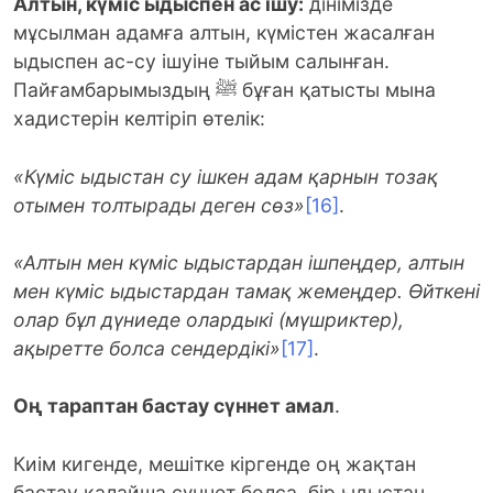
Алтын, күміс ыдыспен ас ішу:
дінімізде
мұсылман адамға алтын, күмістен жасалған
ыдыспен ас-су ішуіне тыйым салынған.
Пайғамбарымыздың ﷺ бұған қатысты мына
хадистерін келтіріп өтелік:
«Күміс ыдыстан су ішкен адам қарнын тозақ
отымен толтырады деген сөз»
[16]
.
«Алтын мен күміс ыдыстардан ішпеңдер, алтын
мен күміс ыдыстардан тамақ жемеңдер. Өйткені
олар бұл дүниеде олардыкі (мүшриктер),
ақыретте болса сендердікі»
[17]
.
Оң тараптан бастау сүннет амал
.
Киім кигенде, мешітке кіргенде оң жақтан
бастау қалайша сүннет болса, бір ыдыстан