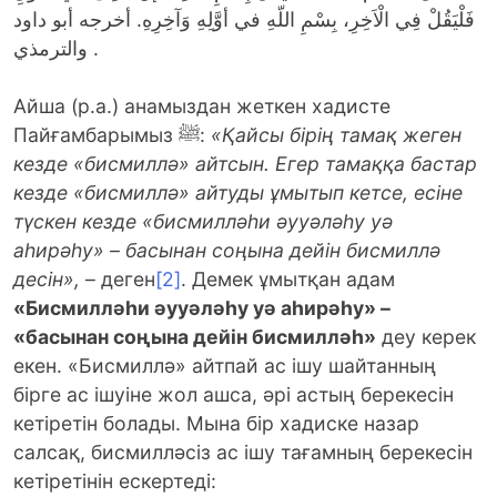
فَلْيَقُلْ فِي الْاَخِرِ، بِسْمِ اللّهِ في أوَّلِهِ وَآخِرِهِ. أخرجه أبو داود
والترمذي .
Айша (р.а.) анамыздан жеткен хадисте
Пайғамбарымыз ﷺ:
«Қайсы бірің тамақ жеген
кезде «бисмиллә» айтсын. Егер тамаққа бастар
кезде «бисмиллә» айтуды ұмытып кетсе, есіне
түскен кезде «бисмилләһи әууәләһу уә
аһирәһу» – басынан соңына дейін бисмиллә
десін»,
– деген
[2]
. Демек ұмытқан адам
«Бисмилләһи әууәләһу уә аһирәһу» –
«басынан соңына дейін бисмилләһ»
деу керек
екен. «Бисмиллә» айтпай ас ішу шайтанның
бірге ас ішуіне жол ашса, әрі астың берекесін
кетіретін болады. Мына бір хадиске назар
салсақ, бисмилләсіз ас ішу тағамның берекесін
кетіретінін ескертеді: