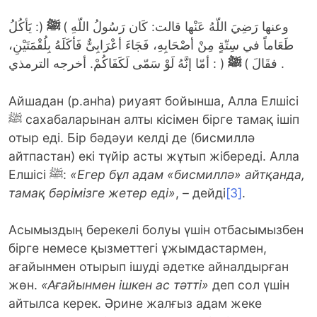
وعنها رَضِيَ اللّهُ عَنْها قالت: كَان رَسُولُ اللّهِ )
ﷺ
(: يَأكُلُ
طَعَاماً في سِتّةٍ مِنْ أصْحَابِهِ، فَجَاءَ أعْرَابِىٌّ فَأكَلَهُ بِلُقْمَتَيْنِ،
( : أمّا إنَّهُ لَوْ سَمّى لَكَفَاكُمْ. أخرجه الترمذي .
فقَالَ )
ﷺ
Айшадан (р.анһа) риуаят бойынша, Алла Елшісі
ﷺ сахабаларынан алты кісімен бірге тамақ ішіп
отыр еді. Бір бәдәуи келді де (бисмиллә
айтпастан) екі түйір асты жұтып жібереді. Алла
Елшісі ﷺ:
«Егер бұл адам «бисмиллә» айтқанда,
тамақ бәрімізге жетер еді»
, – дейді
[3]
.
Асымыздың берекелі болуы үшін отбасымызбен
бірге немесе қызметтегі ұжымдастармен,
ағайынмен отырып ішуді әдетке айналдырған
жөн.
«Ағайынмен ішкен ас тәтті»
деп сол үшін
айтылса керек. Әрине жалғыз адам жеке