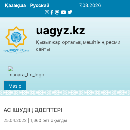
Қазақша
Русский
7.08.2026
uagyz.kz
Қызылжар орталық мешітінің ресми
сайты
Мәзір
АС ІШУДІҢ ӘДЕПТЕРІ
25.04.2022 | 1,660 рет оқылды