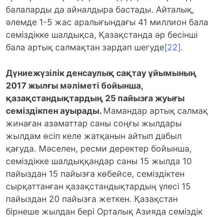
балаларды да айналдыра бастады. Айталық,
әлемде 1-5 жас аралығындағы 41 миллион бала
семіздікке шалдықса, Қазақстанда әр бесінші
бала артық салмақтан зардап шегуде
[22]
.
Дүниежүзілік денсаулық сақтау ұйымының
2017 жылғы мәліметі бойынша,
қазақстандықтардың 25 пайызға жуығы
семіздікпен ауырады.
Мамандар артық салмақ
жинаған азаматтар саны соңғы жылдары
жылдам өсіп келе жатқанын айтып дабыл
қағуда. Мәселен, ресми деректер бойынша,
семіздікке шалдыққандар саны 15 жылда 10
пайыздан 15 пайызға көбейсе, семіздіктен
сырқаттанған қазақстандықтардың үлесі 15
пайыздан 20 пайызға жеткен. Қазақстан
бірнеше жылдан бері Орталық Азияда семіздік