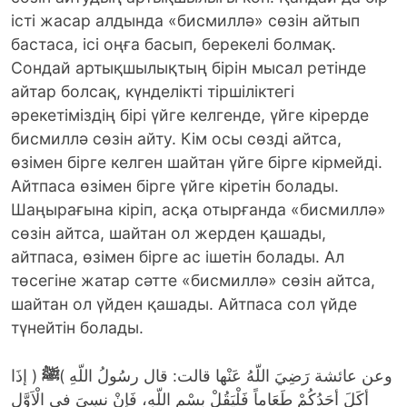
істі жасар алдында «бисмиллә» сөзін айтып
бастаса, ісі оңға басып, берекелі болмақ.
Сондай артықшылықтың бірін мысал ретінде
айтар болсақ, күнделікті тіршіліктегі
әрекетіміздің бірі үйге келгенде, үйге кірерде
бисмиллә сөзін айту. Кім осы сөзді айтса,
өзімен бірге келген шайтан үйге бірге кірмейді.
Айтпаса өзімен бірге үйге кіретін болады.
Шаңырағына кіріп, асқа отырғанда «бисмиллә»
сөзін айтса, шайтан ол жерден қашады,
айтпаса, өзімен бірге ас ішетін болады. Ал
төсегіне жатар сәтте «бисмиллә» сөзін айтса,
шайтан ол үйден қашады. Айтпаса сол үйде
түнейтін болады.
وعن عائشة رَضِيَ اللّهُ عَنْها قالت: قال رسُولُ اللّهِ )
ﷺ
( إذَا
أكَلَ أحَدُكُمْ طَعَاماً فَلْيَقُلْ بِسْمِ اللّهِ، فَإنْ نسِىَ في الْاَوَّلِ