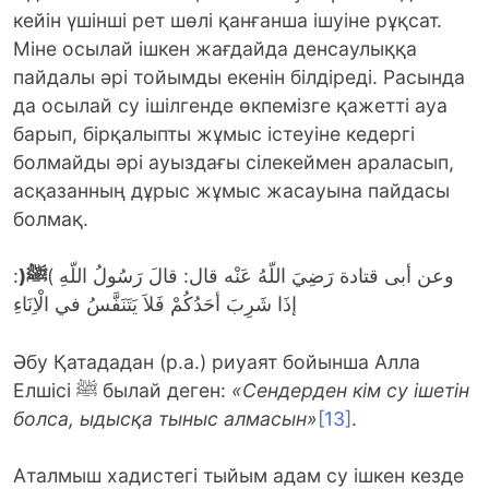
кейін үшінші рет шөлі қанғанша ішуіне рұқсат.
Міне осылай ішкен жағдайда денсаулыққа
пайдалы әрі тойымды екенін білдіреді. Расында
да осылай су ішілгенде өкпемізге қажетті ауа
барып, бірқалыпты жұмыс істеуіне кедергі
болмайды әрі ауыздағы сілекеймен араласып,
асқазанның дұрыс жұмыс жасауына пайдасы
болмақ.
:
(
ﷺ
وعن أبى قتادة رَضِيَ اللّهُ عَنْه قال: قالَ رَسُولُ اللّهِ )
إذَا شَرِبَ أحَدُكُمْ فَلاَ يَتَنَفَّسُ في الْاِنَاءِ
Әбу Қатададан (р.а.) риуаят бойынша Алла
Елшісі ﷺ былай деген:
«Сендерден кім су ішетін
болса, ыдысқа тыныс алмасын»
[13]
.
Аталмыш хадистегі тыйым адам су ішкен кезде