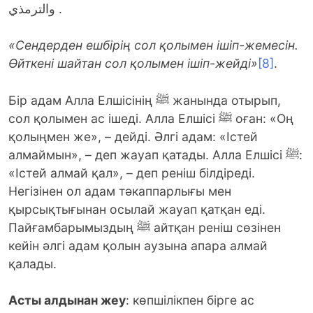
والترمذي .
«Сендерден ешбірің сол қолымен ішіп-жемесін.
Өйткені шайтан сол қолымен ішіп-жейді»
[8]
.
Бір адам Алла Елшісінің ﷺ жанында отырып,
сол қолымен ас ішеді. Алла Елшісі ﷺ оған: «Оң
қолыңмен же», – дейді. Әлгі адам: «Істей
алмаймын», – деп жауап қатады. Алла Елшісі ﷺ:
«Істей алмай қал», – деп реніш білдіреді.
Негізінен ол адам тәкаппарлығы мен
қырсықтығынан осылай жауап қатқан еді.
Пайғамбарымыздың ﷺ айтқан реніш сөзінен
кейін әлгі адам қолын аузына апара алмай
қалады.
Асты алдынан жеу
: көпшілікпен бірге ас