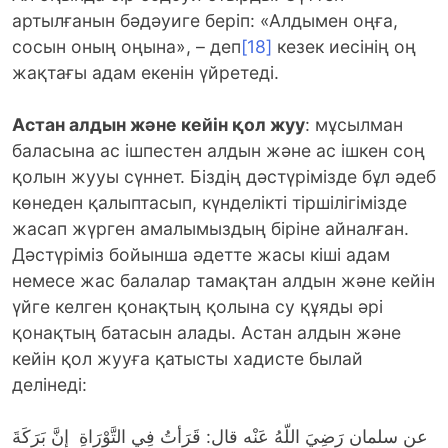
артылғанын бәдәуиге беріп: «Алдымен оңға,
сосын оның оңына», – деп
[18]
кезек иесінің оң
жақтағы адам екенін үйретеді.
Астан алдын және кейін қол жуу
: мұсылман
баласына ас ішпестен алдын және ас ішкен соң
қолын жууы сүннет. Біздің дәстүрімізде бұл әдеб
көнеден қалыптасып, күнделікті тіршілігімізде
жасап жүрген амалымыздың біріне айналған.
Дәстүріміз бойынша әдетте жасы кіші адам
немесе жас балалар тамақтан алдын және кейін
үйге келген қонақтың қолына су құяды әрі
қонақтың батасын алады. Астан алдын және
кейін қол жууға қатысты хадисте былай
делінеді:
عن سلمان رَضِيَ اللّهُ عَنْه قال: قَرَأتُ فِي التَّوْرَاةِ إنَّ بَرَكَةَ