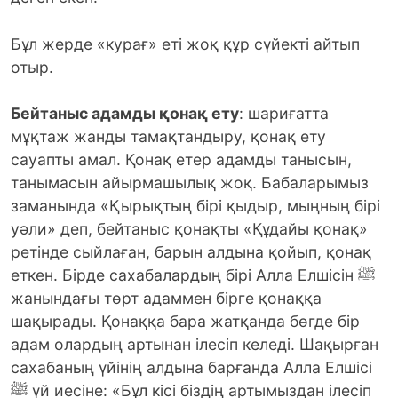
Бұл жерде «курағ» еті жоқ құр сүйекті айтып
отыр.
Бейтаныс адамды қонақ ету
: шариғатта
мұқтаж жанды тамақтандыру, қонақ ету
сауапты амал. Қонақ етер адамды танысын,
танымасын айырмашылық жоқ. Бабаларымыз
заманында «Қырықтың бірі қыдыр, мыңның бірі
уәли» деп, бейтаныс қонақты «Құдайы қонақ»
ретінде сыйлаған, барын алдына қойып, қонақ
еткен. Бірде сахабалардың бірі Алла Елшісін ﷺ
жанындағы төрт адаммен бірге қонаққа
шақырады. Қонаққа бара жатқанда бөгде бір
адам олардың артынан ілесіп келеді. Шақырған
сахабаның үйінің алдына барғанда Алла Елшісі
ﷺ үй иесіне: «Бұл кісі біздің артымыздан ілесіп