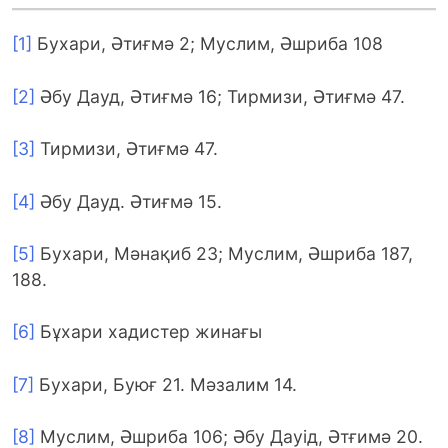
[1]
Бухари, Әтиғмә 2; Муслим, Әшриба 108
[2]
Әбу Дауд, Әтиғмә 16; Тирмизи, Әтиғмә 47.
[3]
Тирмизи, Әтиғмә 47.
[4]
Әбу Дауд. Әтиғмә 15.
[5]
Бухари, Мәнақиб 23; Муслим, Әшриба 187,
188.
[6]
Бұхари хадистер жинағы
[7]
Бухари, Буюғ 21. Мәзалим 14.
[8]
Муслим, Әшриба 106; Әбу Дауід, Әтғимә 20.