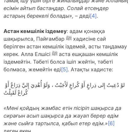
тамақ ішу үшін бірге жиналыңдар және Алланың
есімін айтып бастаңдар. Солай етсеңдер
астарың берекелі болады»,
– деді
[4]
.
Астан кемшілік іздемеу
: адам қонаққа
шақырылса, Пайғамбар ﷺ хадисіне сай
берілген астан кемшілік іздемей, асты таңдамау
керек. Алла Елшісі ﷺ аста ешқашан кемшілік
іздемейтін. Тәбеті болса ішіп жейтін, тәбеті
болмаса, жемейтін еді
[5]
. Атақты хадисте:
لوْ دُعِيتُ إِلى ذِراعٍ أَوْ كُراعٍ لَأَجَبْتُ ، وَلَوْ أُهْدِيَ إِليَّ ذِرَاعٌ أَوْ
كُراعٌ لَقَبِلْتُ
«Мені қойдың жамбас етін пісіріп шақырса да
сирағын асып шақырса да жауап берер едім
және сыйға тартылса, қабыл етер едім.»
[6]
деген екен.