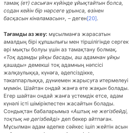
тамақ (ет) сасыған күйінде ұйықтайтын болса,
содан кейін бір нәрсеге ұрынса, өзінен
басқасын кінәламасын», –
деген
[20]
.
Тағамды аз жеу:
мұсылманға жарасатын
амалдың бірі құлшылығы мен тіршілігінде сергек
әрі мықты болуы үшін аз тамақтану болмақ.
«Тоқ адамды ұйқы басады, аш адамнан ұйқы
қашады»
демекші тоқ адамның нәпсісі
жалқаулыққа, күнәға, әдепсіздікке,
тәкаппарлыққа, дүниемен жарысуға итермелеуі
мүмкін. Шайтан ондай жанға өте жақын болады.
Егер шайтан ондай жанға үстемдік етсе, адам
күнәлі істі шімірікпестен жасайтын болады.
Сондықтан бабаларымыз
«Аштық не жегізбейді,
тоқтық не дегізбейді»
деп бекер айтпаған.
Мұсылман адам әдепке сәйкес ішіп жейтін асын