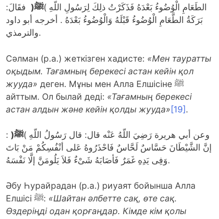
فقَالَ:
(
ﷺ
الطَعَامِ الْوُضُوءُ بَعْدَهُ فَذَكَرْتُ ذلِكَ لِرَسُولِ اللّهِ )
بَرَكَةُ الطَّعَامِ الْوُضُوءُ قَبْلَهُ وَالْوُضُوءُ بَعْدَهُ . أخرجه أبو داود
والترمذي.
Сәлман (р.а.) жеткізген хадисте:
«Мен тауратты
оқыдым. Тағамның берекесі астан кейін қол
жууда»
деген. Мұны мен Алла Елшісіне ﷺ
айттым. Ол былай деді:
«Тағамның берекесі
астан алдын және кейін қолды жууда»
[19]
.
:
(
ﷺ
وعن أبي هريرة رَضِيَ اللّهُ عَنْه قال: قال رَسُولُ اللّهِ )
إنَّ الشَّيْطَانَ حَسَّاسٌ لَحَّاسٌ فَاحْذَرُوهُ عَلى أنْفُسِكُمْ مَنْ بَاتَ
وَفِى يَدِهِ غَمَرٌ فَأصَابَهُ شَىْءٌ فَلاَ يَلُومَنَّ إلَّا نَفْسَهُ.
Әбу Һурайрадан (р.а.) риуаят бойынша Алла
Елшісі ﷺ:
«Шайтан әлбетте сақ, өте сақ.
Өздеріңді одан қорғаңдар. Кімде кім қолы