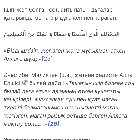
Ішіп-жеп болған соң айтылатын дұғалар
қатарында мына бір дұға кеңінен тараған:
اَلْحَمْدُللهِ الَّذيِ اَطْعَمَنَا وَ سَقَانَا وَ جَعَلَنَا مِنَ الْمُسْلِمِينَ
«Бізді ішкізіп, жегізген және мұсылман еткен
Аллаға шүкір»
[25]
.
Әнәс ибн Маликтен (р.а.) жеткен хадисте Алла
Елшісі ﷺ былай дейді:
«Тамағын ішіп болған соң
былай дұға еткен адамның өткен күнәлары
кешіріледі: жұмсалған күш пен қуат маған
тиесілі болмағанымен осы нығметті маған
жегізген, маған рызық ретінде берген Аллаға
мақтау болсын»
[26]
.
Уа
ғыздан алынар тағылымдар: