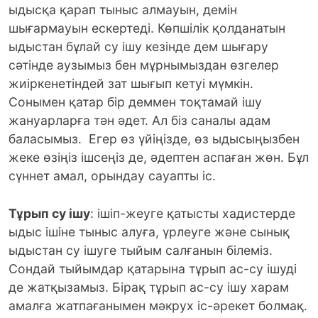
ыдысқа қарап тыныс алмауын, демін
шығармауын ескертеді. Көпшілік қолданатын
ыдыстан бұлай су ішу кезінде дем шығару
сәтінде аузымыз бен мұрнымыздан өзгелер
жиіркенетіндей зат шығып кетуі мүмкін.
Сонымен қатар бір деммен тоқтамай ішу
жануарларға тән әдет. Ал біз саналы адам
баласымыз. Егер өз үйіңізде, өз ыдысыңызбен
жеке өзіңіз ішсеңіз де, әдептен аспаған жөн. Бұл
сүннет амал, орындау сауапты іс.
Тұрып су ішу
: ішіп-жеуге қатысты хадистерде
ыдыс ішіне тыныс алуға, үрлеуге және сынық
ыдыстан су ішуге тыйым салғанын білеміз.
Сондай тыйымдар қатарына тұрып ас-су ішуді
де жатқызамыз. Бірақ тұрып ас-су ішу харам
амалға жатпағанымен мәкрух іс-әрекет болмақ.