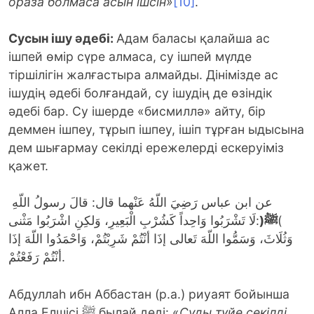
ораза болмаса асын ішсін»
[10]
.
Сусын ішу әдебі:
Адам баласы қалайша ас
ішпей өмір сүре алмаса, су ішпей мүлде
тіршілігін жалғастыра алмайды. Дінімізде ас
ішудің әдебі болғандай, су ішудің де өзіндік
әдебі бар. Су ішерде «бисмиллә» айту, бір
деммен ішпеу, тұрып ішпеу, ішіп тұрған ыдысына
дем шығармау секілді ережелерді ескеруіміз
қажет.
عن ابن عباس رَضِيَ اللّهُ عَنْهما قال: قالَ رسولُ اللّهِ
:لَا تَشْرَبُوا وَاحِداً كَشُرْبِ الْبَعِيرِ، وَلكِنِ اشْرَبُوا مَثْنى
(
ﷺ
)
وَثُلَاثَ، وَسَمُّوا اللّهَ تَعالى إذَا أنْتُمْ شَرِبْتُمْ، وَاحْمَدُوا اللّهَ إذَا
أنْتُمْ رَفَعْتُمْ.
Абдуллаһ ибн Аббастан (р.а.) риуаят бойынша
Алла Елшісі ﷺ былай деді: «
Суды түйе секілді