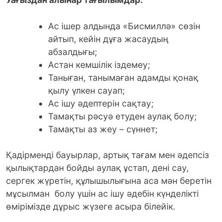
Ас ішер алдында «Бисмиллә» сөзін
айтып, кейін дұға жасаудың
абзалдығы;
Астан кемшілік іздемеу;
Таныған, танымаған адамды қонақ
қылу үлкен сауап;
Ас ішу әдептерін сақтау;
Тамақты рәсуә етуден аулақ болу;
Тамақты аз жеу – сүннет;
Қадірменді бауырлар, артық тағам мен әдепсіз
қылықтардан бойды аулақ ұстап, дені сау,
сергек жүретін, құлышылығына аса мән беретін
мұсылман болу үшін ас ішу әдебін күнделікті
өмірімізде дұрыс жүзеге асыра білейік.