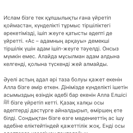
Ислам бізге тек құлшылықты ғана үйретіп
қоймастан, күнделікті тұрмыс тіршіліктегі
әрекетімізді, ішіп жеуге қатысты әдепті де
үйретті. «Ас – адамның арқауы» демекші
тіршілік үшін адам ішіп-жеуге тәуелді. Онсыз
мүмкін емес. Алайда мұсылман адам алдына
келгенді, қолына түскенді жей алмайды.
Әуелі астың адал әрі таза болуы қажет екенін
Алла бізге әмір еткен. Дінімізде күнделікті ішетін
асымыздың өзіндік әдебі бар екенін Алла Елшісі
ﷺ бізге үйретіп кетті. Қазақ халқы осы
әдептерді дәстүрге айналдырып, өміршең ете
білді. Сондықтан бізге өзге мәдениеттің ас ішу
әдебіне еліктейтіндей қажеттілік жоқ. Енді осы