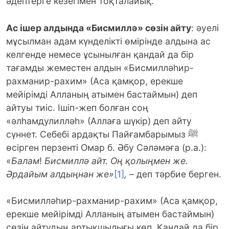
әдептерге кезегімен тоқталайық.
Ас ішер алдында «Бисмиллә» сөзін айту
: әуелі
мұсылман адам күнделікті өмірінде алдына ас
келгенде немесе ұсынылған қандай да бір
тағамды жеместен алдын «Бисмилләһир-
рахманир-рахим» (Аса қамқор, ерекше
мейірімді Алланың атымен бастаймын) деп
айтуы тиіс. Ішіп-жеп болған соң
«әлһамдулилләһ» (Аллаға шүкір) деп айту
сүннет. Себебі ардақты Пайғамбарымыз ﷺ
өсірген перзенті Омар б. Әбу Сәләмәға (р.а.):
«
Балам
!
Бисмиллә айт. Оң қолыңмен же.
Әрдайым алдыңнан же»
[1]
, –
деп тәрбие берген.
«Бисмилләһир-рахманир-рахим» (Аса қамқор,
ерекше мейірімді Алланың атымен бастаймын)
сөзін айтудың артықшылығы көп. Қандай да бір