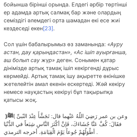
бойынша бірінші орында. Елдегі әрбір төртінші
ер адамда артық салмақ бар және олардың
семіздігі әлемдегі орта шамадан екі есе жиі
кездеседі екен
[23]
.
Сол үшін бабалырымыз өз заманында:
«Ауру
астан, дау қарындастан»,
«
Ас ішіп ауырғанша,
аш болып сау жүр»
деген. Сонымен қатар
дінімізде артық тамақ ішіп кекіргенді дұрыс
көрмейді. Артық тамақ ішу ақыретте өкінішке
жетелейтін амал екенін ескертеді. Жәй кекіру
немесе науқастың кекіруі бұл тақырыпқа
қатысы жоқ.
(
ﷺ
وعن بن عمر رَضِيَ اللّهُ عَنْهما قال: تَجَشَّأَ عِنْدَ النّبىِّ )
فقَالَ: كُفَّ عَنَّا جُشَاءَكَ، فَإنَّ أكْثَرَ النَّاسِ شِبَعاً في الدُّنْيَا
أطْوَلُهُمْ جُوعاً يَوْمَ الْقِيَامَةِ. أخرجه الترمذي .