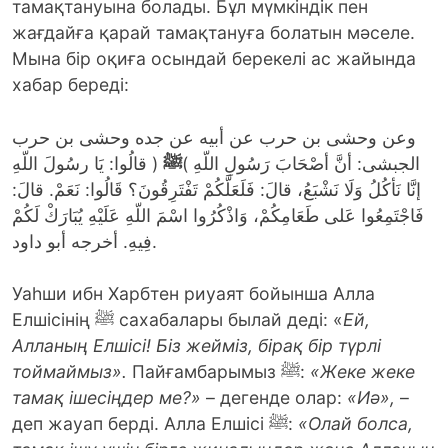
тамақтануына болады. Бұл мүмкіндік пен
жағдайға қарай тамақтануға болатын мәселе.
Мына бір оқиға осындай берекелі ас жайында
хабар береді:
وعن وحشى بن حرب عن أبيه عن جده وحشى بن حرب
الجبشى: أنَّ أصْحَابَ رَسُولِ اللّهِ )
ﷺ
( قالُوا: يَا رسُولَ اللّهِ
إنَّا نَأكُلُ وَلَا نَشْبَعُ، قالَ: فَلَعَلَّكُمْ تَفْتَرِقُونَ؟ قَالُوا: نَعَمْ. قالَ:
فَاجْتَمِعُوا عَلى طَعَامِكُمْ، وَاذْكُرُوا اسْمَ اللّهِ عَلَيْهِ يُبَارَكْ لَكُمْ
فِيهِ. أخرجه أبو داود.
Уаһши ибн Харбтен риуаят бойынша Алла
Елшісінің ﷺ сахабалары былай деді: «
Ей,
Алланың Елшісі! Біз жейміз, бірақ бір түрлі
тоймаймыз».
Пайғамбарымыз ﷺ:
«Жеке жеке
тамақ ішесіңдер ме?»
– дегенде олар:
«Иә»,
–
деп жауап берді. Алла Елшісі ﷺ:
«Олай болса,