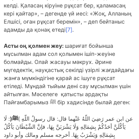
келді. Қаласаң кіруіне рұқсат бер, қаламасаң
кері қайтар», – дегенде үй иесі: «Жоқ, Алланың
Елшісі, оған рұқсат беремін», – деп бейтаныс
адамды да қонақ етеді
[7]
.
Асты оң қолмен жеу:
шариғат бойынша
мұсылман адам сол қолымен ішіп-жеуіне
болмайды. Олай жасауы мәкрух. Әрине
мүгедектік, науқастық секілді үзірлі жағдайдағы
жанға мүмкіндігіне қарай ас ішуге рұқсат
етіледі. Мұндай тыйым дені сау мұсылман үшін
айтылған. Мәселеге қатысты ардақты
Пайғамбарымыз ﷺ бір хадисінде былай деген:
: لَا
(
ﷺ
عن ابن عمر رَضِيَ اللّهُ عَنْهما قال: قال رسولُ اللّهِ )
يَأكُلَنَّ أحَدُكُمْ بِشِمَالِهِ وَلَا يَشْرَبَنَّ بِهَا، فإنَّ الشَّيْطَانَ يَأكُلُ
بِشِمَالِهِ وَيَشْرَبُ بِهَا. أخرجه مسلم ومالك وأبو داود