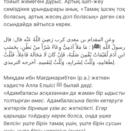
тойып жемегені дұрыс. Артық ішіп-жеу
семіздікке ұрындырары анық. «
Тамақ ішсең тоқ
боласың, артық жесең доп боласың»
деген сөз
осындайда айтылса керек.
وعن المقدام بن معدى كرب رَضِيَ اللّهُ عَنْه قال: قال
: مَا مَلأَ آدَمِىُّ وِعَاءً شَرّاً منْ بَطْنٍ، بِحَسَبِ
(
ﷺ
رسولُ اللّهِ )
ابنِ آدَمَ لُقَيْمَاتٌ يُقْمِنَ صَلْبَهُ، فَإنْ كَانَ لَا مَحَالَةَ فَاعِلاً، فَثُلُثٌ
لِطَعَامِهِ، وَثُلُثٌ لِشَرابِهِ، وَثُلُثٌ لِنَفَسِهِ. أخرجه الترمذي.
Миқдам ибн Мағдикарибтен (р.а.) жеткен
хадисте Алла Елшісі ﷺ былай деді:
«Адамбаласы асқазаннан да жаман бір ыдысты
толтырған емес. Адамбаласына белін көтеруге
жетерлік бірнеше үзім ас жеткілікті. Егер
қарынды тойдыру керек болса, онда үшке
бөлсін: үште бірін тамақ үшін, үште бірін сусын
үшін, үште бірін нәпсісіне (ауаға)