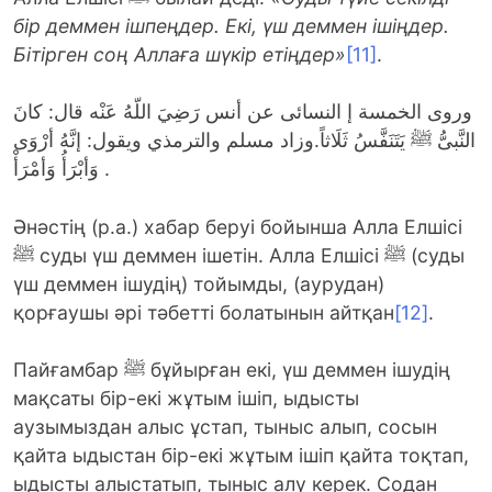
бір деммен ішпеңдер. Екі, үш деммен ішіңдер.
Бітірген соң Аллаға шүкір етіңдер»
[11]
.
وروى الخمسة إ النسائى عن أنس رَضِيَ اللّهُ عَنْه قال: كانَ
النَّبىُّ ﷺ يَتَنَفَّسُ ثَلَاثاً.وزاد مسلم والترمذي ويقول: إنَّهُ أرْوَى
وَأبْرَأُ وَأمْرَأْ .
Әнәстің (р.а.) хабар беруі бойынша Алла Елшісі
ﷺ суды үш деммен ішетін. Алла Елшісі ﷺ (суды
үш деммен ішудің) тойымды, (аурудан)
қорғаушы әрі тәбетті болатынын айтқан
[12]
.
Пайғамбар ﷺ бұйырған екі, үш деммен ішудің
мақсаты бір-екі жұтым ішіп, ыдысты
аузымыздан алыс ұстап, тыныс алып, сосын
қайта ыдыстан бір-екі жұтым ішіп қайта тоқтап,
ыдысты алыстатып, тыныс алу керек. Содан