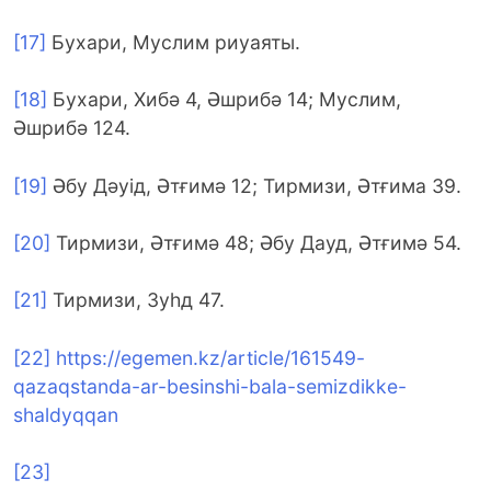
[17]
Бухари, Муслим риуаяты.
[18]
Бухари, Хибә 4, Әшрибә 14; Муслим,
Әшрибә 124.
[19]
Әбу Дәуід, Әтғимә 12; Тирмизи, Әтғима 39.
[20]
Тирмизи, Әтғимә 48; Әбу Дауд, Әтғимә 54.
[21]
Тирмизи, Зуһд 47.
[22]
https://egemen.kz/article/161549-
qazaqstanda-ar-besinshi-bala-semizdikke-
shaldyqqan
[23]