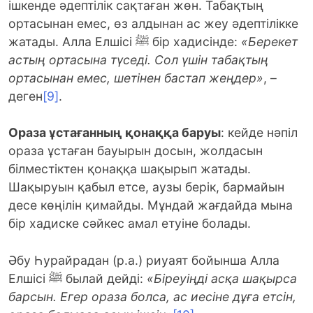
ішкенде әдептілік сақтаған жөн. Табақтың
ортасынан емес, өз алдынан ас жеу әдептілікке
жатады. Алла Елшісі ﷺ бір хадисінде:
«Берекет
астың ортасына түседі. Сол үшін табақтың
ортасынан емес, шетінен бастап жеңдер»
, –
деген
[9]
.
Ораза ұстағанның қонаққа баруы
: кейде нәпіл
ораза ұстаған бауырын досын, жолдасын
білместіктен қонаққа шақырып жатады.
Шақыруын қабыл етсе, аузы берік, бармайын
десе көңілін қимайды. Мұндай жағдайда мына
бір хадиске сәйкес амал етуіне болады.
Әбу Һурайрадан (р.а.) риуаят бойынша Алла
Елшісі ﷺ былай дейді:
«Біреуіңді асқа шақырса
барсын. Егер ораза болса, ас иесіне дұға етсін,