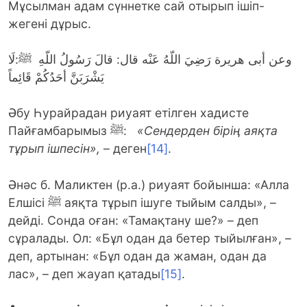
Мұсылман адам сүннетке сай отырып ішіп-
жегені дұрыс.
وعن أبى هريرة رَضِيَ اللّهُ عَنْه قال: قالَ رَسُولُ اللّهِ ﷺ:لَا
يَشْرَبَنَّ أحَدُكُمْ قَائِماً
Әбу Һурайрадан риуаят етілген хадисте
Пайғамбарымыз ﷺ:
«Сендерден бірің аяқта
тұрып ішпесін»,
– деген
[14]
.
Әнәс б. Маликтен (р.а.) риуаят бойынша: «Алла
Елшісі ﷺ аяқта тұрып ішуге тыйым салды», –
дейді. Сонда оған: «Тамақтану ше?» – деп
сұралады. Ол: «Бұл одан да бетер тыйылған», –
деп, артынан: «Бұл одан да жаман, одан да
лас», – деп жауап қатады
[15]
.