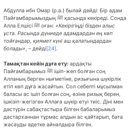
Абдулла ибн Омар (р.а.) былай дейді: Бір адам
Пайғамбарымыздың ﷺ қасында кекіреді. Сонда
Алла Елшісі ﷺ оған:
«Кекірігіңді бізден алыс
ұста. Расында дүниеде адамдардан ең көп
тойғандар, қиямет күні аш қалатындардан
болады»
, – дейді
[24]
.
Тамақтан кейін дұға ету:
ардақты
Пайғамбарымыз ﷺ ішіп-жеп болған соң
Алланың берген нығметіне, ризығына шүкірлік
етіп көп дұға жасайтын. Сол себепті мұсылман
баласы ас ішіп болған соң, өзіне ризық берен,
ішкізіп-жегізген Аллаға шүкір етуі тиіс. Діні мен
дәстүрін сабақтастыра білген бабаларымыз
дастарханнан тұрмас алдын ас қайтарып, бата
жасауды әдетке айналдыра білген.