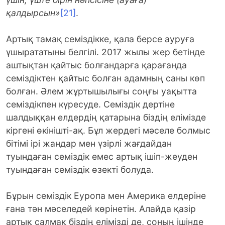
қалдырсын»
[21]
.
Артық тамақ семіздікке, қала берсе ауруға
ұшырататыны белгілі. 2017 жылы жер бетінде
аштықтан қайтыс болғандарға қарағанда
семіздіктен қайтыс болған адамның саны көп
болған. Әлем жұртышылығы соңғы уақытта
семіздікпен күресуде. Семіздік дертіне
шалдыққан елдердің қатарына біздің елімізде
кіргені өкінішті-ақ. Бұл жердегі мәселе болмыс
бітімі ірі жандар мен үзірлі жағдайдан
туындаған семіздік емес артық ішіп-жеуден
туындаған семіздік өзекті болуда.
Бұрын семіздік Еуропа мен Америка елдеріне
ғана тән мәселедей көрінетін. Алайда қазір
артық салмақ біздің елімізді де, соның ішінде