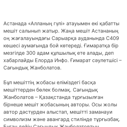
Астанада «Алланың гүлі» атауымен екі қабатты
мешіт салынып жатыр. Жаңа мешіт Астананың
оң жағалауындағы Сарыарқа ауданында С409
көшесі аумағында бой көтереді. Ғимаратқа бір
мезгілде 300 адам құлшылық ете алады, деп
хабарлайды Елорда Инфо. Ғимарат сәулетшісі –
Сағындық Жанболатов.
Бұл мешіттің жобасы еліміздегі басқа
мешіттерден бөлек болмақ. Сағындық
Жанболатов – Қазақстанда тұрғызылған
бірнеше мешіт жобасының авторы. Осы жолы
автор дәстүрден алыстап, мешітті заманауи
символизм және авангард стилінде тұрғызбақ.
Бұған дейін Сағындық Жанболатовтың