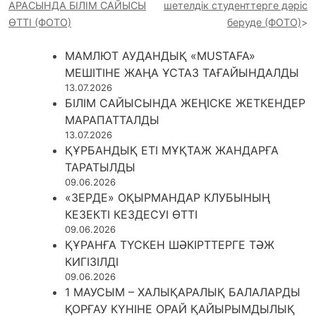
АРАСЫНДА БІЛІМ САЙЫСЫ
шетелдік студенттерге дәріс
ӨТТІ (ФОТО)
беруде (ФОТО)
МАМЛЮТ АУДАНДЫҚ «MUSTAFA»
МЕШІТІНЕ ЖАҢА ҰСТАЗ ТАҒАЙЫНДАЛДЫ
13.07.2026
БІЛІМ САЙЫСЫНДА ЖЕҢІСКЕ ЖЕТКЕНДЕР
МАРАПАТТАЛДЫ
13.07.2026
ҚҰРБАНДЫҚ ЕТІ МҰҚТАЖ ЖАНДАРҒА
ТАРАТЫЛДЫ
09.06.2026
«ЗЕРДЕ» ОҚЫРМАНДАР КЛУБЫНЫҢ
КЕЗЕКТІ КЕЗДЕСУІ ӨТТІ
09.06.2026
ҚҰРАНҒА ТҮСКЕН ШӘКІРТТЕРГЕ ТӘЖ
КИГІЗІЛДІ
09.06.2026
1 МАУСЫМ – ХАЛЫҚАРАЛЫҚ БАЛАЛАРДЫ
ҚОРҒАУ КҮНІНЕ ОРАЙ ҚАЙЫРЫМДЫЛЫҚ