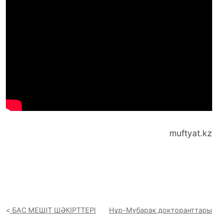
muftyat.kz
БАС МЕШІТ ШӘКІРТТЕРІ
Нұр-Мүбарак докторанттары