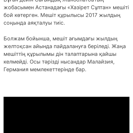
жобасымен Астанадағы «Хазірет Сұлтан» мешіті
бой көтерген. Мешіт құрылысы 2017 жылдың
соңында аяқталуы тиіс.
Болжам бойынша, мешіт ағымдағы жылдың
желтоқсан айында пайдалануға беріледі. Жаңа
мешіттің құрылымы дін талаптарына қайшы
келмейді. Осы тәрізді нысандар Малайзия,
Германия мемлекеттерінде бар.