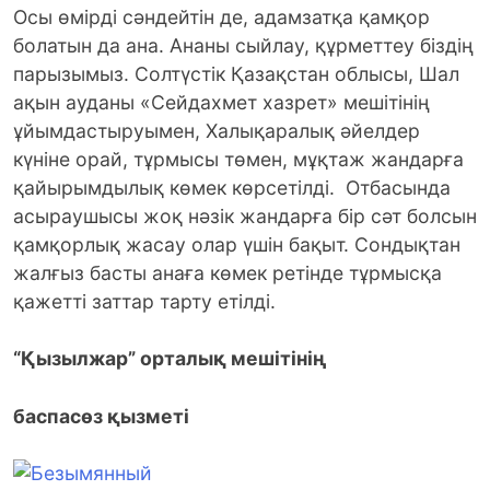
Осы өмірді сәндейтін де, адамзатқа қамқор
болатын да ана. Ананы сыйлау, құрметтеу біздің
парызымыз. Солтүстік Қазақстан облысы, Шал
ақын ауданы «Сейдахмет хазрет» мешітінің
ұйымдастыруымен, Халықаралық әйелдер
күніне орай, тұрмысы төмен, мұқтаж жандарға
қайырымдылық көмек көрсетілді.
Отбасында
асыраушысы жоқ нәзік жандарға бір сәт болсын
қамқорлық жасау олар үшін бақыт. Сондықтан
жалғыз басты анаға көмек ретінде тұрмысқа
қажетті заттар тарту етілді.
“Қызылжар” орталық мешітінің
баспасөз қызметі