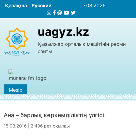
Қазақша
Русский
7.08.2026
uagyz.kz
Қызылжар орталық мешітінің ресми
сайты
Мәзір
Ана – барлық көркемділіктің үлгісі.
15.03.2016 | 2,496 рет оқылды