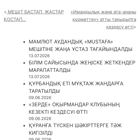
МЕШІТ БАСТАП, ЖАСТАР
«Имандылық және ата-ананы
ҚОСТАП…
құрметтеу» атты тақырыпта
кездесу өтті
МАМЛЮТ АУДАНДЫҚ «MUSTAFA»
МЕШІТІНЕ ЖАҢА ҰСТАЗ ТАҒАЙЫНДАЛДЫ
13.07.2026
БІЛІМ САЙЫСЫНДА ЖЕҢІСКЕ ЖЕТКЕНДЕР
МАРАПАТТАЛДЫ
13.07.2026
ҚҰРБАНДЫҚ ЕТІ МҰҚТАЖ ЖАНДАРҒА
ТАРАТЫЛДЫ
09.06.2026
«ЗЕРДЕ» ОҚЫРМАНДАР КЛУБЫНЫҢ
КЕЗЕКТІ КЕЗДЕСУІ ӨТТІ
09.06.2026
ҚҰРАНҒА ТҮСКЕН ШӘКІРТТЕРГЕ ТӘЖ
КИГІЗІЛДІ
09.06.2026