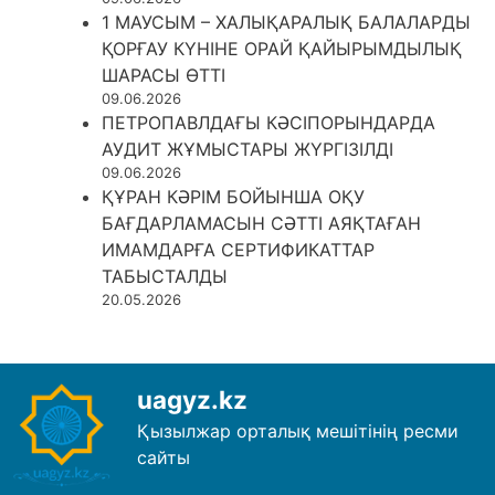
1 МАУСЫМ – ХАЛЫҚАРАЛЫҚ БАЛАЛАРДЫ
ҚОРҒАУ КҮНІНЕ ОРАЙ ҚАЙЫРЫМДЫЛЫҚ
ШАРАСЫ ӨТТІ
09.06.2026
ПЕТРОПАВЛДАҒЫ КӘСІПОРЫНДАРДА
АУДИТ ЖҰМЫСТАРЫ ЖҮРГІЗІЛДІ
09.06.2026
ҚҰРАН КӘРІМ БОЙЫНША ОҚУ
БАҒДАРЛАМАСЫН СӘТТІ АЯҚТАҒАН
ИМАМДАРҒА СЕРТИФИКАТТАР
ТАБЫСТАЛДЫ
20.05.2026
uagyz.kz
Қызылжар орталық мешітінің ресми
сайты