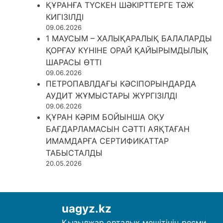
ҚҰРАНҒА ТҮСКЕН ШӘКІРТТЕРГЕ ТӘЖ
КИГІЗІЛДІ
09.06.2026
1 МАУСЫМ – ХАЛЫҚАРАЛЫҚ БАЛАЛАРДЫ
ҚОРҒАУ КҮНІНЕ ОРАЙ ҚАЙЫРЫМДЫЛЫҚ
ШАРАСЫ ӨТТІ
09.06.2026
ПЕТРОПАВЛДАҒЫ КӘСІПОРЫНДАРДА
АУДИТ ЖҰМЫСТАРЫ ЖҮРГІЗІЛДІ
09.06.2026
ҚҰРАН КӘРІМ БОЙЫНША ОҚУ
БАҒДАРЛАМАСЫН СӘТТІ АЯҚТАҒАН
ИМАМДАРҒА СЕРТИФИКАТТАР
ТАБЫСТАЛДЫ
20.05.2026
uagyz.kz
Қызылжар орталық мешітінің ресми