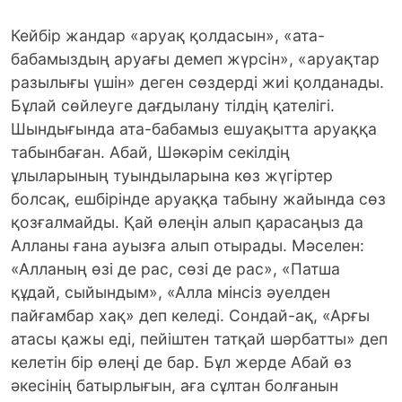
Кейбір жандар «аруақ қолдасын», «ата-
бабамыздың аруағы демеп жүрсін», «аруақтар
разылығы үшін» деген сөздерді жиі қолданады.
Бұлай сөйлеуге дағдылану тілдің қателігі.
Шындығында ата-бабамыз ешуақытта аруаққа
табынбаған. Абай, Шәкәрім секілдің
ұлыларының туындыларына көз жүгіртер
болсақ, ешбірінде аруаққа табыну жайында сөз
қозғалмайды. Қай өлеңін алып қарасаңыз да
Алланы ғана ауызға алып отырады. Мәселен:
«Алланың өзі де рас, сөзі де рас», «Патша
құдай, сыйындым», «Алла мінсіз әуелден
пайғамбар хақ» деп келеді. Сондай-ақ, «Арғы
атасы қажы еді, пейіштен татқай шәрбатты» деп
келетін бір өлеңі де бар. Бұл жерде Абай өз
әкесінің батырлығын, аға сұлтан болғанын