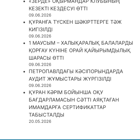
«ЗЕРДЕ» ОҚЫРМАНДАР КЛУБЫНЫҢ
КЕЗЕКТІ КЕЗДЕСУІ ӨТТІ
09.06.2026
ҚҰРАНҒА ТҮСКЕН ШӘКІРТТЕРГЕ ТӘЖ
КИГІЗІЛДІ
09.06.2026
1 МАУСЫМ – ХАЛЫҚАРАЛЫҚ БАЛАЛАРДЫ
ҚОРҒАУ КҮНІНЕ ОРАЙ ҚАЙЫРЫМДЫЛЫҚ
ШАРАСЫ ӨТТІ
09.06.2026
ПЕТРОПАВЛДАҒЫ КӘСІПОРЫНДАРДА
АУДИТ ЖҰМЫСТАРЫ ЖҮРГІЗІЛДІ
09.06.2026
ҚҰРАН КӘРІМ БОЙЫНША ОҚУ
БАҒДАРЛАМАСЫН СӘТТІ АЯҚТАҒАН
ИМАМДАРҒА СЕРТИФИКАТТАР
ТАБЫСТАЛДЫ
20.05.2026