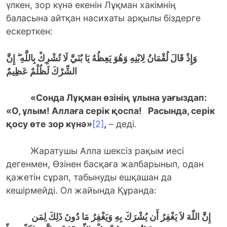
үлкен, зор күнә екенін Лұқман хакімнің
баласына айтқан насихаты арқылы біздерге
ескерткен:
وَإِذْ قَالَ لُقْمَانُ لِابْنِهِ وَهُوَ يَعِظُهُ يَا بُنَيَّ لَا تُشْرِكْ بِاللَّهِ ۖ
إِنَّ
الشِّرْكَ لَظُلْمٌ عَظِيمٌ
«Сонда Лұқман өзінің ұлына уағыздап:
«О, ұлым! Аллаға серік қоспа! Расында, серік
қосу өте зор күнә»
[2]
,
– деді.
Жаратушы Алла шексіз рақым иесі
дегенмен, Өзінен басқаға жалбарынып, одан
қажетін сұрап, табынуды ешқашан да
кешірмейді. Ол жайында Құранда:
إِنَّ اللّهَ لاَ يَغْفِرُ أَن يُشْرَكَ بِهِ وَيَغْفِرُ مَا دُونَ ذَلِكَ لِمَن