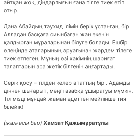
айтқан жоқ, діндарлығын ғана тілге тиек етіп
отыр.
Дана Абайдың таухид ілімін берік ұстанған, бір
Алладан басқаға сиынбаған жан екенін
қалдырған мұраларынан білуге болады. Ешбір
өлеңінде аталарының әруағынан жәрдем тілеге
тиек етпеген. Мұның өзі хакімнің шариғат
талаптарын аса жетік білгенін аңғартады.
Серік қосу – тілден келер апаттың бірі. Адамды
діннен шығарып, мәңгі азабқа ұшыратуы мүмкін.
Тілімізді мұндай жаман әдеттен мейлінше тия
білейік!
(жалғасы бар)
Хамзат Қажымұратұлы