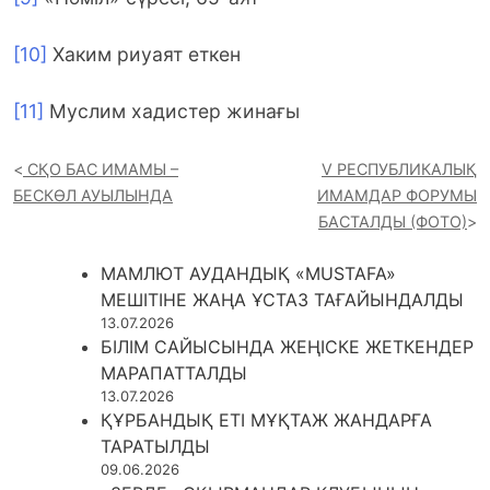
[10]
Хаким риуаят еткен
[11]
Муслим хадистер жинағы
СҚО БАС ИМАМЫ –
V РЕСПУБЛИКАЛЫҚ
БЕСКӨЛ АУЫЛЫНДА
ИМАМДАР ФОРУМЫ
БАСТАЛДЫ (ФОТО)
МАМЛЮТ АУДАНДЫҚ «MUSTAFA»
МЕШІТІНЕ ЖАҢА ҰСТАЗ ТАҒАЙЫНДАЛДЫ
13.07.2026
БІЛІМ САЙЫСЫНДА ЖЕҢІСКЕ ЖЕТКЕНДЕР
МАРАПАТТАЛДЫ
13.07.2026
ҚҰРБАНДЫҚ ЕТІ МҰҚТАЖ ЖАНДАРҒА
ТАРАТЫЛДЫ
09.06.2026