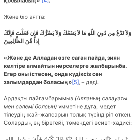
қосыласың»
[4]
.
Және бір аятта:
وَلاَ تَدْعُ مِن دُونِ اللّهِ مَا لاَ يَنفَعُكَ وَلاَ يَضُرُّكَ فَإِن فَعَلْتَ فَإِنَّكَ
إِذاً مِّنَ الظَّالِمِينَ
«Және де Алладан өзге саған пайда, зиян
келтіре алмайтын нәрселерге жалбарынба.
Егер оны істесең, онда күдіксіз сен
залымдардан боласың»
[5]
,
– деді.
Ардақты пайғамбарымыз
(Алланың салауаты
мен сәлемі болсын)
үмметіне дұға, медет
тілеудің жай-жапсарын толық түсіндіріп өткен.
Солардың ең бірегейі, төмендегі өсиет-хадисі:
عَنِ بْنِ عَبَّاسٍ رَضِيَ اللهُ عَنْهُ قَالَ كُنْتُ خَلْفَ رَسُولِ اللهِ