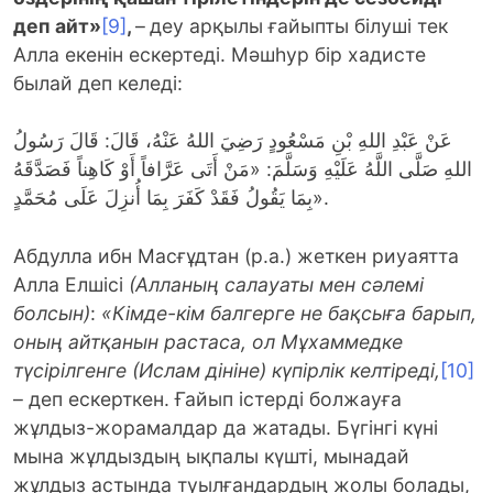
деп айт»
[9]
,
–
деу арқылы ғайыпты білуші тек
Алла екенін ескертеді. Мәшһур бір хадисте
былай деп келеді:
عَنْ عَبْدِ اللهِ بْنِ مَسْعُودٍ رَضِيَ اللهُ عَنْهُ، قَالَ: قَالَ رَسُولُ
اللهِ صَلَّى اللَّهُ عَلَيْهِ وَسَلَّمَ: «مَنْ أَتَى عَرَّافاً أَوْ كَاهِناً فَصَدَّقَهُ
بِمَا يَقُولُ فَقَدْ كَفَرَ بِمَا أُنزِلَ عَلَى مُحَمَّدٍ».
Абдулла ибн Масғұдтан (р.а.) жеткен риуаятта
Алла Елшісі
(Алланың салауаты мен сәлемі
болсын)
:
«Кімде-кім балгерге не бақсыға барып,
оның айтқанын растаса, ол Мұхаммедке
түсірілгенге (Ислам дініне) күпірлік келтіреді,
[10]
– деп ескерткен. Ғайып істерді болжауға
жұлдыз-жорамалдар да жатады. Бүгінгі күні
мына жұлдыздың ықпалы күшті, мынадай
жұлдыз астында туылғандардың жолы болады,