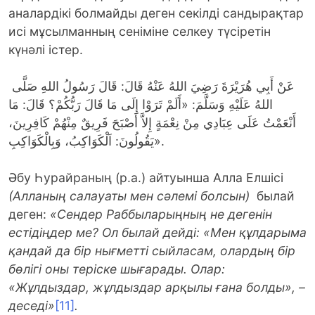
аналардікі болмайды деген секілді сандырақтар
исі мұсылманның сеніміне селкеу түсіретін
күнәлі істер.
عَنْ أَبِي هُرَيْرَةَ رَضِيَ اللهُ عَنْهُ قَالَ: قَالَ رَسُولُ اللهِ صَلَّى
اللهُ عَلَيْهِ وَسَلَّمَ: «أَلَمْ تَرَوْا إِلَى مَا قَالَ رَبُّكُمْ؟ قَالَ: مَا
أَنْعَمْتُ عَلَى عِبَادِي مِنْ نِعْمَةٍ إِلاَّ أَصْبَحَ فَرِيقٌ مِنْهُمْ كَافِرِينَ،
يَقُولُونَ: اَلْكَوَاكِبُ، وَبِالْكَوَاكِبِ».
Әбу Һурайраның (р.а.) айтуынша Алла Елшісі
(Алланың салауаты мен сәлемі болсын)
былай
деген:
«Сендер Раббыларыңның не дегенін
естідіңдер ме? Ол былай дейді: «Мен құлдарыма
қандай да бір нығметті сыйласам, олардың бір
бөлігі оны теріске шығарады. Олар:
«Жұлдыздар, жұлдыздар арқылы ғана болды», –
деседі»
[11]
.