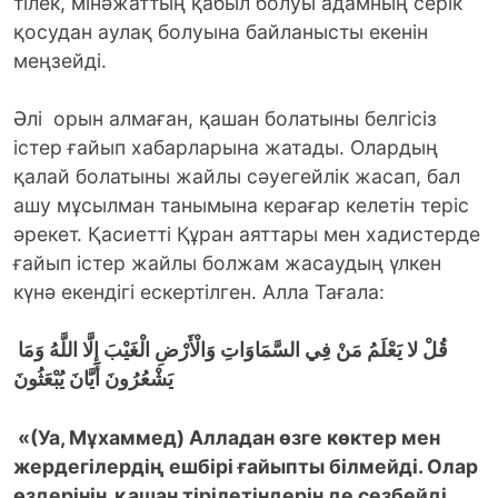
тілек, мінәжаттың қабыл болуы адамның серік
қосудан аулақ болуына байланысты екенін
меңзейді.
Әлі орын алмаған, қашан болатыны белгісіз
істер ғайып хабарларына жатады. Олардың
қалай болатыны жайлы сәуегейлік жасап, бал
ашу мұсылман танымына керағар келетін теріс
әрекет. Қасиетті Құран аяттары мен хадистерде
ғайып істер жайлы болжам жасаудың үлкен
күнә екендігі ескертілген. Алла Тағала:
قُلْ لا يَعْلَمُ مَنْ فِي السَّمَاوَاتِ وَالْأَرْضِ الْغَيْبَ إِلَّا اللَّهُ وَمَا
يَشْعُرُونَ أَيَّانَ يُبْعَثُونَ
«(Уа, Мұхаммед) Алладан өзге көктер мен
жердегілердің ешбірі ғайыпты білмейді. Олар
өздерінің қашан тірілетіндерін де сезбейді