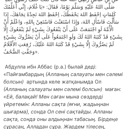
صَلَّى اللهُ عَلَيْهِ وَسَلَّمَ يَوْمًا، فَقَالَ: «يَا غُلَامَ، إِنِّي أُعَلِّمُكَ
كَلِمَاتٍ اِحْفَظِ اللهَ يَحْفَظُكَ، اِحْفَظِ اللهَ تَجِدْهُ تِجَاهَكَ، إِذَا
سَأَلْتَ فَاسْأَلِ اللهَ، وَإِذَا اسْتَعَنْتَ فَاسْتَعِنْ بِاللهِ، وَاعْلَمْ أَنَّ
الْأُمَّةَ لَوِ اجْتَمَعَتْ عَلَى أَنْ يَنْفَعُوكَ بِشَيْءٍ لَمْ يَنْفَعُوكَ إِلَّا
بِشَيْءٍ قَدْ كَتَبَهُ اللهُ لَكَ وَلَوِ اجْتَمَعُواْ عَلَى أَنْ يَضُرُّوكَ بِشَيْءٍ
لَمْ يَضُرُّوكَ إِلَّا بِشَيْءٍ قَدْ كَتَبَهُ اللهُ عَلَيْكَ، رُفِعَتِ الأَقْلَامُ
وَجَفَّتِ الصُّحُفُ».
Абдулла ибн Аббас (р.а.) былай деді:
«Пайғамбардың
(Алланың салауаты мен сәлемі
болсын)
артында келе жатқанымда Ол
(Алланың салауаты мен сәлемі болсын)
маған:
«Ей, балақай! Мен саған мына сөздерді
үйретемін: Алланы сақта (яғни, жадыңнан
шығарма), сонда Ол сені сақтайды. Алланы
сақта, сонда оны алдыңнан табасың. Бірдеңе
сұрасаң, Алладан сұра. Жәрдем тілесең,