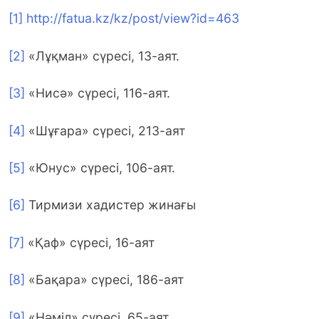
[1]
http://fatua.kz/kz/post/view?id=463
[2]
«Лұқман» сүресі, 13-аят.
[3]
«Нисә» сүресі, 116-аят.
[4]
«Шұғара» сүресі, 213-аят
[5]
«Юнус» сүресі, 106-аят.
[6]
Тирмизи хадистер жинағы
[7]
«Қаф» сүресі, 16-аят
[8]
«Бақара» сүресі, 186-аят
[9]
«Нәміл» сүресі, 65-аят