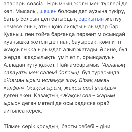
апарары сөзсіз. Ырымның жолы мен түрлері де
көп. Мысалы,
шешен
болсын деп аузына түкіру,
батыр болсын деп батырдың
сарқытын
жегізу
немесе оның атын қою сияқты ырымдар бар.
Қуаныш пен тойға барғанда перзентім осындай
қуанышқа жетсін деп нан, бауырсақ, кәмпитті
жақсылыққа ырымдап алып жатады. Әрине, бұл
жерде жақсылықты үміт етіп, орындалуын
Алладан күту қажет. Пайғамбарымыз
(Алланың
салауаты мен сәлемі болсын)
бұл турасында:
«Жаман ырым исламда жоқ. Бірақ маған
«әлфәл» (жақсы ырым, жақсы сөз) ұнайды»
деген екен. Қазақтың
«Жақсы сөз – жарым
ырыс»
деген мәтелі де осы хадиске орай
айтылса керек.
Тілмен серік қосудың басты себебі – діни