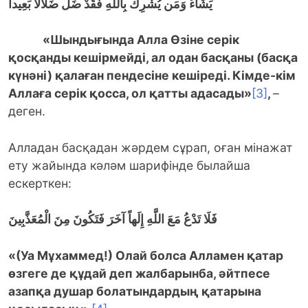
يَشَاءُ وَمَن يُشْرِكْ بِاللّهِ فَقَدْ ضَلَّ ضَلاَلاً بَعِيداً
«Шындығында Алла Өзіне серік
қосқанды кешірмейді, ал одан басқаны (басқа
күнәні) қалаған пендесіне кешіреді. Кімде-кім
Аллаға серік қосса, ол қатты адасады»
[3]
,
–
деген.
Алладан басқадан жәрдем сұрап, оған мінажат
ету жайында кәләм шарифінде былайша
ескерткен:
فَلَا تَدْعُ مَعَ اللَّهِ إِلَهاً آخَرَ فَتَكُونَ مِنَ الْمُعَذَّبِينَ
«(Уа Мұхаммед!) Олай болса Алламен қатар
өзгеге де құдай деп жалбарынба, әйтпесе
азапқа душар болатындардың қатарына