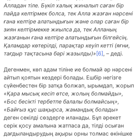
Алладан тіле. Бүкіл халық жиналып саған бір
пайда келтірмек болса, тек Алла жазған нәрсені
ғана келтіре алатындығын және олар саған бір
зиян келтірмекке жиылса да, тек Алланың
жазғанын ғана келтіре алатындығын білгейсің.
Қаламдар көтерілді, парақтар кеуіп кетті (яғни,
тағдыр тақтасына бәрі жазылды)»
[6]
, – деді.
Дегенмен, көп адам тіліне ие болмай әр нәрсені
айтып қоятын кездері болады. Ешбір негізге
сүйенбестен бір затқа болжап, ырымдап, жорып
«Қара мысық кесіп өтсе, жолың болмайды»,
«Бос бесікті тербетпе балалы болмайсың»,
«Байғыз құс шақырса, жамандық болады»
деген секілді сөздерге иланады. Бұл әрекет
серік қосу амалына жатпаса да, тілді осыған
дағдыландырудың ақыры орны толмас өкінішке