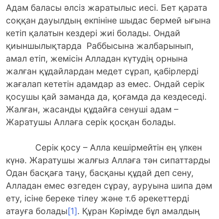
Адам баласы әлсіз жаратылыс иесі. Бет қарата
соққан дауылдың екпініне шыдас бермей ығына
кетіп қалатын кездері жиі болады. Ондай
қиыншылықтарда Раббысына жалбарынып,
амал етіп, жемісін Алладан күтудің орнына
жалған құдайлардан медет сұрап, қабірлерді
жағалап кететін адамдар аз емес. Ондай серік
қосушы қай заманда да, қоғамда да кездеседі.
Жалған, жасанды құдайға сенуші адам –
Жаратушы Аллаға серік қосқан болады.
Серік қосу – Алла кешірмейтін ең үлкен
күнә. Жаратушы жалғыз Аллаға тән сипаттарды
Одан басқаға таңу, басқаны құдай деп сену,
Алладан емес өзгеден сұрау, ауруына шипа дәм
ету, ісіне береке тілеу және т.б әрекеттерді
атауға болады
[1]
. Құран Кәрімде бұл амалдың