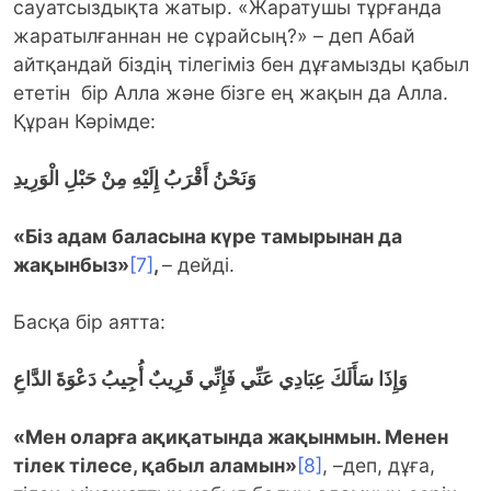
сауатсыздықта жатыр. «Жаратушы тұрғанда
жаратылғаннан не сұрайсың?» – деп Абай
айтқандай біздің тілегіміз бен дұғамызды қабыл
ететін бір Алла және бізге ең жақын да Алла.
Құран Кәрімде:
وَنَحْنُ أَقْرَبُ إِلَيْهِ مِنْ حَبْلِ الْوَرِيدِ
«Біз адам баласына күре тамырынан да
жақынбыз»
[7]
,
– дейді.
Басқа бір аятта:
وَإِذَا سَأَلَكَ عِبَادِي عَنِّي فَإِنِّي قَرِيبٌ أُجِيبُ دَعْوَةَ الدَّاعِ
«Мен оларға ақиқатында жақынмын. Менен
тілек тілесе, қабыл аламын»
[8]
, –деп, дұға,