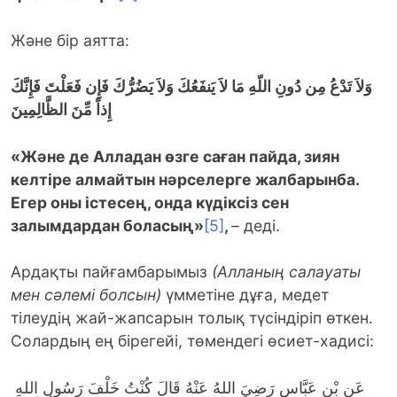
Және бір аятта:
وَلاَ تَدْعُ مِن دُونِ اللّهِ مَا لاَ يَنفَعُكَ وَلاَ يَضُرُّكَ فَإِن فَعَلْتَ فَإِنَّكَ
إِذاً مِّنَ الظَّالِمِينَ
«Және де Алладан өзге саған пайда, зиян
келтіре алмайтын нәрселерге жалбарынба.
Егер оны істесең, онда күдіксіз сен
залымдардан боласың»
[5]
,
– деді.
Ардақты пайғамбарымыз
(Алланың салауаты
мен сәлемі болсын)
үмметіне дұға, медет
тілеудің жай-жапсарын толық түсіндіріп өткен.
Солардың ең бірегейі, төмендегі өсиет-хадисі:
عَنِ بْنِ عَبَّاسٍ رَضِيَ اللهُ عَنْهُ قَالَ كُنْتُ خَلْفَ رَسُولِ اللهِ