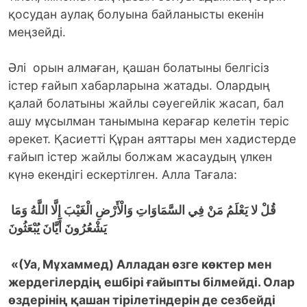
қосудан аулақ болуына байланысты екенін
меңзейді.
Әлі орын алмаған, қашан болатыны белгісіз
істер ғайып хабарларына жатады. Олардың
қалай болатыны жайлы сәуегейлік жасап, бал
ашу мұсылман танымына керағар келетін теріс
әрекет. Қасиетті Құран аяттары мен хадистерде
ғайып істер жайлы болжам жасаудың үлкен
күнә екендігі ескертілген. Алла Тағала:
قُلْ لا يَعْلَمُ مَنْ فِي السَّمَاوَاتِ وَالْأَرْضِ الْغَيْبَ إِلَّا اللَّهُ وَمَا
يَشْعُرُونَ أَيَّانَ يُبْعَثُونَ
«(Уа, Мұхаммед) Алладан өзге көктер мен
жердегілердің ешбірі ғайыпты білмейді. Олар
өздерінің қашан тірілетіндерін де сезбейді