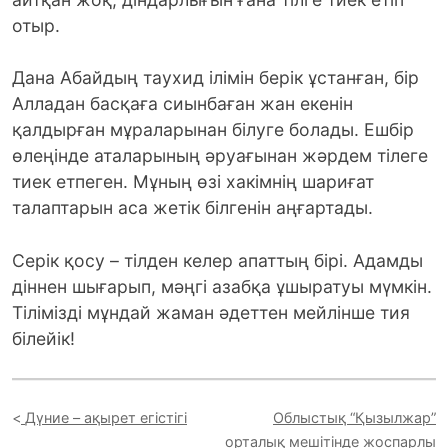
отыр.
Дана Абайдың таухид ілімін берік ұстанған, бір
Алладан басқаға сиынбаған жан екенін
қалдырған мұраларынан білуге болады. Ешбір
өлеңінде аталарының әруағынан жәрдем тілеге
тиек етпеген. Мұның өзі хакімнің шариғат
талаптарын аса жетік білгенін аңғартады.
Серік қосу – тілден келер апаттың бірі. Адамды
діннен шығарып, мәңгі азабқа ұшыратуы мүмкін.
Тілімізді мұндай жаман әдеттен мейлінше тия
білейік!
Дүние – ақырет егістігі
Облыстық “Қызылжар”
орталық мешітінде жоспарлы