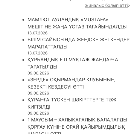
жиналыс болып өтті
МАМЛЮТ АУДАНДЫҚ «MUSTAFA»
МЕШІТІНЕ ЖАҢА ҰСТАЗ ТАҒАЙЫНДАЛДЫ
13.07.2026
БІЛІМ САЙЫСЫНДА ЖЕҢІСКЕ ЖЕТКЕНДЕР
МАРАПАТТАЛДЫ
13.07.2026
ҚҰРБАНДЫҚ ЕТІ МҰҚТАЖ ЖАНДАРҒА
ТАРАТЫЛДЫ
09.06.2026
«ЗЕРДЕ» ОҚЫРМАНДАР КЛУБЫНЫҢ
КЕЗЕКТІ КЕЗДЕСУІ ӨТТІ
09.06.2026
ҚҰРАНҒА ТҮСКЕН ШӘКІРТТЕРГЕ ТӘЖ
КИГІЗІЛДІ
09.06.2026
1 МАУСЫМ – ХАЛЫҚАРАЛЫҚ БАЛАЛАРДЫ
ҚОРҒАУ КҮНІНЕ ОРАЙ ҚАЙЫРЫМДЫЛЫҚ
ШАРАСЫ ӨТТІ