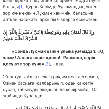
ісіне береке тілеу және т.б әрекеттерді атауға
болады
[1]
. Құран Кәрімде бұл амалдың үлкен,
зор күнә екенін Лұқман хакімнің баласына
айтқан насихаты арқылы біздерге ескерткен:
وَإِذْ قَالَ لُقْمَانُ لِابْنِهِ وَهُوَ يَعِظُهُ يَا بُنَيَّ لَا تُشْرِكْ بِاللَّهِ ۖ
إِنَّ
الشِّرْكَ لَظُلْمٌ عَظِيمٌ
«Сонда Лұқман өзінің ұлына уағыздап: «О,
ұлым! Аллаға серік қоспа! Расында, серік
қосу өте зор күнә»
[2]
, – деді.
Жаратушы Алла шексіз рақым иесі дегенмен,
Өзінен басқаға жалбарынып, одан қажетін
сұрап, табынуды ешқашан да кешірмейді. Ол
жайында Құранда:
إِنَّ اللّهَ لاَ يَغْفِرُ أَن يُشْرَكَ بِهِ وَيَغْفِرُ مَا دُونَ ذَلِكَ لِمَن