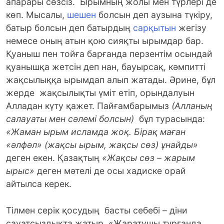
апарары сөзсіз. Ырымның жолы мен түрлері де
көп. Мысалы,
шешен
болсын деп аузына түкіру,
батыр болсын деп батырдың
сарқытын
жегізу
немесе оның атын қою сияқты ырымдар бар.
Қуаныш пен тойға барғанда перзентім осындай
қуанышқа жетсін деп нан, бауырсақ, кәмпитті
жақсылыққа ырымдап алып жатады. Әрине, бұл
жерде жақсылықты үміт етіп, орындалуын
Алладан күту қажет. Пайғамбарымыз
(Алланың
салауаты мен сәлемі болсын)
бұл турасында:
«Жаман ырым исламда жоқ. Бірақ маған
«әлфәл» (жақсы ырым, жақсы сөз) ұнайды»
деген екен. Қазақтың
«Жақсы сөз – жарым
ырыс»
деген мәтелі де осы хадиске орай
айтылса керек.
Тілмен серік қосудың басты себебі – діни
сауатсыздықта жатыр. «Жаратушы тұрғанда