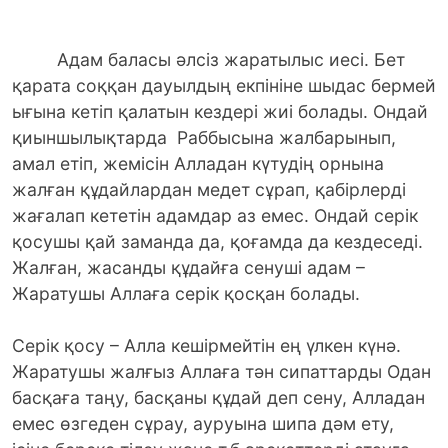
Адам баласы әлсіз жаратылыс иесі. Бет
қарата соққан дауылдың екпініне шыдас бермей
ығына кетіп қалатын кездері жиі болады. Ондай
қиыншылықтарда Раббысына жалбарынып,
амал етіп, жемісін Алладан күтудің орнына
жалған құдайлардан медет сұрап, қабірлерді
жағалап кететін адамдар аз емес. Ондай серік
қосушы қай заманда да, қоғамда да кездеседі.
Жалған, жасанды құдайға сенуші адам –
Жаратушы Аллаға серік қосқан болады.
Серік қосу – Алла кешірмейтін ең үлкен күнә.
Жаратушы жалғыз Аллаға тән сипаттарды Одан
басқаға таңу, басқаны құдай деп сену, Алладан
емес өзгеден сұрау, ауруына шипа дәм ету,