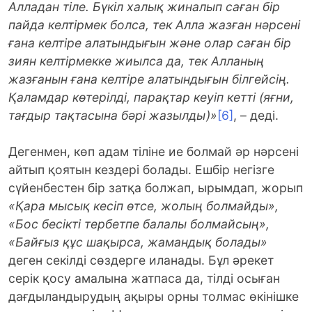
Алладан тіле. Бүкіл халық жиналып саған бір
пайда келтірмек болса, тек Алла жазған нәрсені
ғана келтіре алатындығын және олар саған бір
зиян келтірмекке жиылса да, тек Алланың
жазғанын ғана келтіре алатындығын білгейсің.
Қаламдар көтерілді, парақтар кеуіп кетті (яғни,
тағдыр тақтасына бәрі жазылды)»
[6]
, – деді.
Дегенмен, көп адам тіліне ие болмай әр нәрсені
айтып қоятын кездері болады. Ешбір негізге
сүйенбестен бір затқа болжап, ырымдап, жорып
«Қара мысық кесіп өтсе, жолың болмайды»,
«Бос бесікті тербетпе балалы болмайсың»,
«Байғыз құс шақырса, жамандық болады»
деген секілді сөздерге иланады. Бұл әрекет
серік қосу амалына жатпаса да, тілді осыған
дағдыландырудың ақыры орны толмас өкінішке