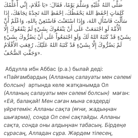
صَلَّى اللهُ عَلَيْهِ وَسَلَّمَ يَوْمًا، فَقَالَ: «يَا غُلَامَ، إِنِّي أُعَلِّمُكَ
كَلِمَاتٍ اِحْفَظِ اللهَ يَحْفَظُكَ، اِحْفَظِ اللهَ تَجِدْهُ تِجَاهَكَ، إِذَا
سَأَلْتَ فَاسْأَلِ اللهَ، وَإِذَا اسْتَعَنْتَ فَاسْتَعِنْ بِاللهِ، وَاعْلَمْ أَنَّ
الْأُمَّةَ لَوِ اجْتَمَعَتْ عَلَى أَنْ يَنْفَعُوكَ بِشَيْءٍ لَمْ يَنْفَعُوكَ إِلَّا
بِشَيْءٍ قَدْ كَتَبَهُ اللهُ لَكَ وَلَوِ اجْتَمَعُواْ عَلَى أَنْ يَضُرُّوكَ بِشَيْءٍ
لَمْ يَضُرُّوكَ إِلَّا بِشَيْءٍ قَدْ كَتَبَهُ اللهُ عَلَيْكَ، رُفِعَتِ الأَقْلَامُ
وَجَفَّتِ الصُّحُفُ».
Абдулла ибн Аббас (р.а.) былай деді:
«Пайғамбардың
(Алланың салауаты мен сәлемі
болсын)
артында келе жатқанымда Ол
(Алланың салауаты мен сәлемі болсын)
маған:
«Ей, балақай! Мен саған мына сөздерді
үйретемін: Алланы сақта (яғни, жадыңнан
шығарма), сонда Ол сені сақтайды. Алланы
сақта, сонда оны алдыңнан табасың. Бірдеңе
сұрасаң, Алладан сұра. Жәрдем тілесең,