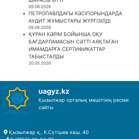
09.06.2026
ПЕТРОПАВЛДАҒЫ КӘСІПОРЫНДАРДА
АУДИТ ЖҰМЫСТАРЫ ЖҮРГІЗІЛДІ
09.06.2026
ҚҰРАН КӘРІМ БОЙЫНША ОҚУ
БАҒДАРЛАМАСЫН СӘТТІ АЯҚТАҒАН
ИМАМДАРҒА СЕРТИФИКАТТАР
ТАБЫСТАЛДЫ
20.05.2026
uagyz.kz
Қызылжар орталық мешітінің ресми
сайты
Қызылжар қ., К.Сүтішев көш. 40