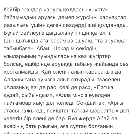
Кейбір жандар «аруақ қолдасын», «ата-
бабамыздың аруағы демеп жүрсін», «аруақтар
разылығы үшін» деген сөздерді жиі қолданады.
Бұлай сөйлеуге дағдылану тілдің қателігі.
Шындығында ата-бабамыз ешуақытта аруаққа
табынбаған. Абай, Шәкәрім секілдің
ұлыларының туындыларына көз жүгіртер
болсақ, ешбірінде аруаққа табыну жайында сөз
қозғалмайды. Қай өлеңін алып қарасаңыз да
Алланы ғана ауызға алып отырады. Мәселен:
«Алланың өзі де рас, сөзі де рас», «Патша
құдай, сыйындым», «Алла мінсіз әуелден
пайғамбар хақ» деп келеді. Сондай-ақ, «Арғы
атасы қажы еді, пейіштен татқай шәрбатты» деп
келетін бір өлеңі де бар. Бұл жерде Абай өз
әкесінің батырлығын, аға сұлтан болғанын
айтқан жоқ, діндарлығын ғана тілге тиек етіп