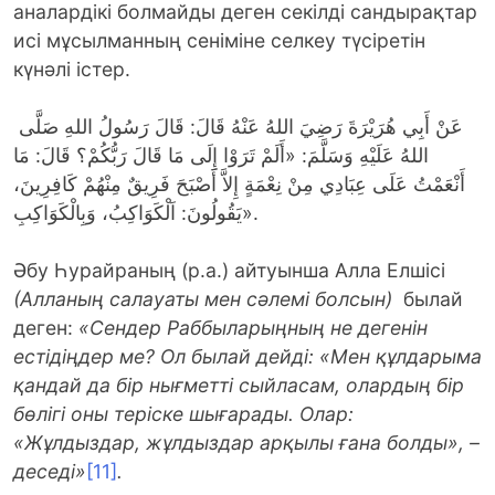
аналардікі болмайды деген секілді сандырақтар
исі мұсылманның сеніміне селкеу түсіретін
күнәлі істер.
عَنْ أَبِي هُرَيْرَةَ رَضِيَ اللهُ عَنْهُ قَالَ: قَالَ رَسُولُ اللهِ صَلَّى
اللهُ عَلَيْهِ وَسَلَّمَ: «أَلَمْ تَرَوْا إِلَى مَا قَالَ رَبُّكُمْ؟ قَالَ: مَا
أَنْعَمْتُ عَلَى عِبَادِي مِنْ نِعْمَةٍ إِلاَّ أَصْبَحَ فَرِيقٌ مِنْهُمْ كَافِرِينَ،
يَقُولُونَ: اَلْكَوَاكِبُ، وَبِالْكَوَاكِبِ».
Әбу Һурайраның (р.а.) айтуынша Алла Елшісі
(Алланың салауаты мен сәлемі болсын)
былай
деген:
«Сендер Раббыларыңның не дегенін
естідіңдер ме? Ол былай дейді: «Мен құлдарыма
қандай да бір нығметті сыйласам, олардың бір
бөлігі оны теріске шығарады. Олар:
«Жұлдыздар, жұлдыздар арқылы ғана болды», –
деседі»
[11]
.