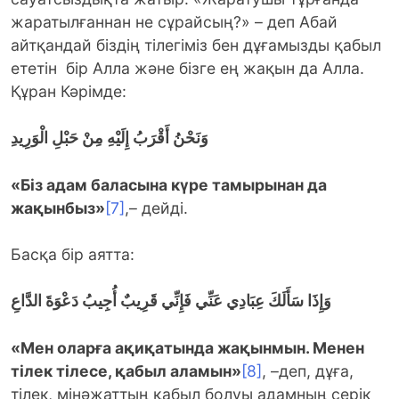
жаратылғаннан не сұрайсың?» – деп Абай
айтқандай біздің тілегіміз бен дұғамызды қабыл
ететін бір Алла және бізге ең жақын да Алла.
Құран Кәрімде:
وَنَحْنُ أَقْرَبُ إِلَيْهِ مِنْ حَبْلِ الْوَرِيدِ
«Біз адам баласына күре тамырынан да
жақынбыз»
[7]
,– дейді.
Басқа бір аятта:
وَإِذَا سَأَلَكَ عِبَادِي عَنِّي فَإِنِّي قَرِيبٌ أُجِيبُ دَعْوَةَ الدَّاعِ
«Мен оларға ақиқатында жақынмын. Менен
тілек тілесе, қабыл аламын»
[8]
, –деп, дұға,
тілек, мінәжаттың қабыл болуы адамның серік