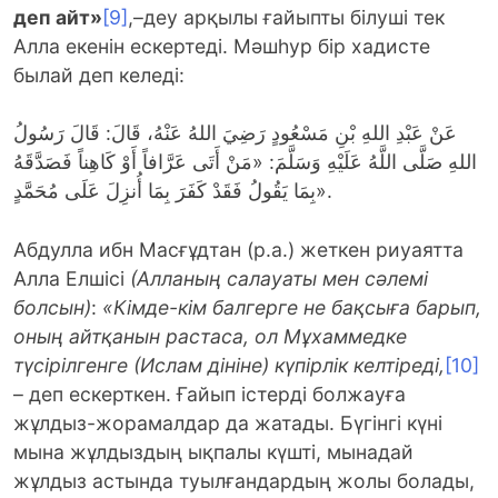
деп айт»
[9]
,–деу арқылы ғайыпты білуші тек
Алла екенін ескертеді. Мәшһур бір хадисте
былай деп келеді:
عَنْ عَبْدِ اللهِ بْنِ مَسْعُودٍ رَضِيَ اللهُ عَنْهُ، قَالَ: قَالَ رَسُولُ
اللهِ صَلَّى اللَّهُ عَلَيْهِ وَسَلَّمَ: «مَنْ أَتَى عَرَّافاً أَوْ كَاهِناً فَصَدَّقَهُ
بِمَا يَقُولُ فَقَدْ كَفَرَ بِمَا أُنزِلَ عَلَى مُحَمَّدٍ».
Абдулла ибн Масғұдтан (р.а.) жеткен риуаятта
Алла Елшісі
(Алланың салауаты мен сәлемі
болсын)
:
«Кімде-кім балгерге не бақсыға барып,
оның айтқанын растаса, ол Мұхаммедке
түсірілгенге (Ислам дініне) күпірлік келтіреді,
[10]
– деп ескерткен. Ғайып істерді болжауға
жұлдыз-жорамалдар да жатады. Бүгінгі күні
мына жұлдыздың ықпалы күшті, мынадай
жұлдыз астында туылғандардың жолы болады,