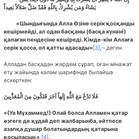
يَشَاءُ وَمَن يُشْرِكْ بِاللّهِ فَقَدْ ضَلَّ ضَلاَلاً بَعِيداً
«Шындығында Алла Өзіне серік қосқанды
кешірмейді, ал одан басқаны (басқа күнәні)
қалаған пендесіне кешіреді. Кімде-кім Аллаға
серік қосса, ол қатты адасады»
[3]
,
–
деген.
Алладан басқадан жәрдем сұрап, оған мінажат
ету жайында кәләм шарифінде былайша
ескерткен:
فَلَا تَدْعُ مَعَ اللَّهِ إِلَهاً آخَرَ فَتَكُونَ مِنَ الْمُعَذَّبِينَ
«
(Уа Мұхаммед!) Олай болса Алламен
қатар
өзгеге де құдай деп жалбарынба, әйтпесе
азапқа душар болатындардың қатарына
қосыласың»
[4]
.