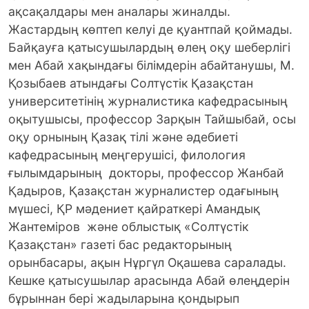
ақсақалдары мен аналары жиналды.
Жастардың көптеп келуі де қуантпай қоймады.
Байқауға қатысушылардың өлең оқу шеберлігі
мен Абай хақындағы білімдерін абайтанушы, М.
Қозыбаев атындағы Солтүстік Қазақстан
университетінің журналистика кафедрасының
оқытушысы, профессор Зарқын Тайшыбай, осы
оқу орнының Қазақ тілі және әдебиеті
кафедрасының меңгерушісі, филология
ғылымдарының докторы, профессор Жанбай
Қадыров, Қазақстан журналистер одағының
мүшесі, ҚР мәдениет қайраткері Амандық
Жантеміров және облыстық «Солтүстік
Қазақстан» газеті бас редакторының
орынбасары, ақын Нұргүл Оқашева саралады.
Кешке қатысушылар арасында Абай өлеңдерін
бұрыннан бері жадыларына қондырып