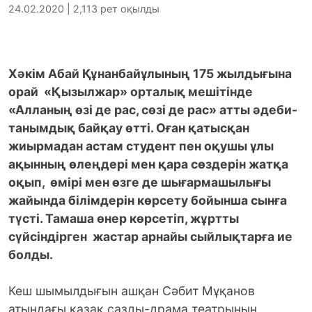
24.02.2020 | 2,113 рет оқылды
Хәкім Абай Құнанбайұлының 175 жылдығына
орай «Қызылжар» орталық мешітінде
«Алланың өзі де рас, сөзі де рас» атты әдеби-
танымдық байқау өтті. Оған қатысқан
жиырмадан астам студент пен оқушы ұлы
ақынның өлеңдері мен қара сөздерін жатқа
оқып, өмірі мен өзге де шығармашылығы
жайында білімдерін көрсету бойынша сынға
түсті. Тамаша өнер көрсетіп, жұртты
сүйсіндірген жастар арнайы сыйлықтарға ие
болды.
Кеш шымылдығын ашқан Сәбит Мұқанов
атындағы қазақ сазды-драма театрының