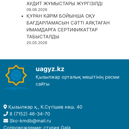
АУДИТ ЖҰМЫСТАРЫ ЖҮРГІЗІЛДІ
09.06.2026
ҚҰРАН КӘРІМ БОЙЫНША ОҚУ
БАҒДАРЛАМАСЫН СӘТТІ АЯҚТАҒАН
ИМАМДАРҒА СЕРТИФИКАТТАР
ТАБЫСТАЛДЫ
20.05.2026
uagyz.kz
Қызылжар орталық мешітінің ресми
сайты
Қызылжар қ., К.Сүтішев көш. 40
8 (7152) 46-34-70
Sko-kmdb@mail.ru
Сопровождение:
студия Gala