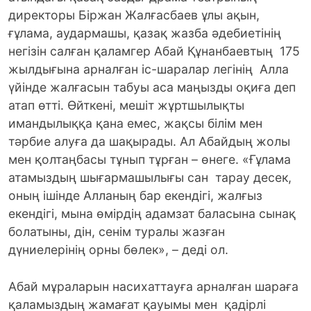
директоры Біржан Жалғасбаев ұлы ақын,
ғұлама, аудармашы, қазақ жазба әдебиетінің
негізін салған қаламгер Абай Құнанбаевтың 175
жылдығына арналған іс-шаралар легінің Алла
үйінде жалғасын табуы аса маңызды оқиға деп
атап өтті. Өйткені, мешіт жұртшылықты
имандылыққа қана емес, жақсы білім мен
тәрбие алуға да шақырады. Ал Абайдың жолы
мен қолтаңбасы тұнып тұрған – өнеге. «Ғұлама
атамыздың шығармашылығы сан тарау десек,
оның ішінде Алланың бар екендігі, жалғыз
екендігі, мына өмірдің адамзат баласына сынақ
болатыны, дін, сенім туралы жазған
дүниелерінің орны бөлек», – деді ол.
Абай мұраларын насихаттауға арналған шараға
қаламыздың жамағат қауымы мен қадірлі