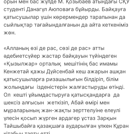
орын мен бас жүлде М. Қозыбаев атындағы СҚУ
студенті Данагүл Аюповаға бұйырды. Байқауға
қатысушылар үшін көрермендер тарапынан да
сыйлықтар тағайындалғанын да айта кеткеніміз
жөн.
«Алланың өзі де рас, сөзі де рас» атты
әдебиетсүйер жастар байқауын түйіндеген
«Қызылжар» орталық мешітінің бас имамы
Кенжетай қажы Дүйсенбай кеш ажарын ашқан
қатысушыларға ризашылығын білдіріп, білім
жолындағы ізденістерін жалғастыруды өтінді.
Ол кешті ұйымдастыруға қатысқандарға да
шексіз алғысын жеткізіп, Абай өмірі мен
мұраларының жан-жақты зерттелуіне елеулі
үлесін қосып жүрген ардагер ұстаз Зарқын
Тайшыбайға қазақшаға аударылған үлкен Құран
кітабын тарту етті.