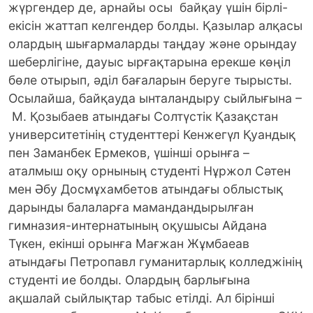
жүргендер де, арнайы осы байқау үшін бірлі-
екісін жаттап келгендер болды. Қазылар алқасы
олардың шығармаларды таңдау және орындау
шеберлігіне, дауыс ырғақтарына ерекше көңіл
бөле отырып, әділ бағаларын беруге тырысты.
Осылайша, байқауда ынталандыру сыйлығына –
М. Қозыбаев атындағы Солтүстік Қазақстан
университетінің студенттері Кенжегүл Қуандық
пен Заманбек Ермеков, үшінші орынға –
аталмыш оқу орнының студенті Нұржол Сәтен
мен Әбу Досмұхамбетов атындағы облыстық
дарынды балаларға мамандандырылған
гимназия-интернатының оқушысы Айдана
Түкен, екінші орынға Мағжан Жұмбаеав
атындағы Петропавл гуманитарлық колледжінің
студенті ие болды. Олардың барлығына
ақшалай сыйлықтар табыс етілді. Ал бірінші