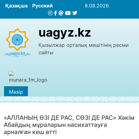
Қазақша
Русский
8.08.2026
uagyz.kz
Қызылжар орталық мешітінің ресми
сайты
Мәзір
«АЛЛАНЫҢ ӨЗІ ДЕ РАС, СӨЗІ ДЕ РАС» Хәкім
Абайдың мұраларын насихаттауға
арналған кеш өтті