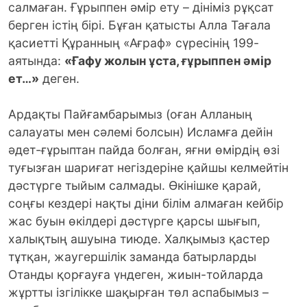
салмаған. Ғұрыппен әмір ету – дініміз рұқсат
берген істің бірі. Бұған қатысты Алла Тағала
қасиетті Құранның «Ағраф» сүресінің 199-
аятында:
«Ғафу жолын ұста, ғұрыппен әмір
ет…»
деген.
Ардақты Пайғамбарымыз (оған Алланың
салауаты мен сәлемі болсын) Исламға дейін
әдет-ғұрыптан пайда болған, яғни өмірдің өзі
туғызған шариғат негіздеріне қайшы келмейтін
дәстүрге тыйым салмады. Өкінішке қарай,
соңғы кездері нақты діни білім алмаған кейбір
жас буын өкілдері дәстүрге қарсы шығып,
халықтың ашуына тиюде. Халқымыз қастер
тұтқан, жаугершілік заманда батырларды
Отанды қорғауға үндеген, жиын-тойларда
жұртты ізгілікке шақырған төл аспабымыз –