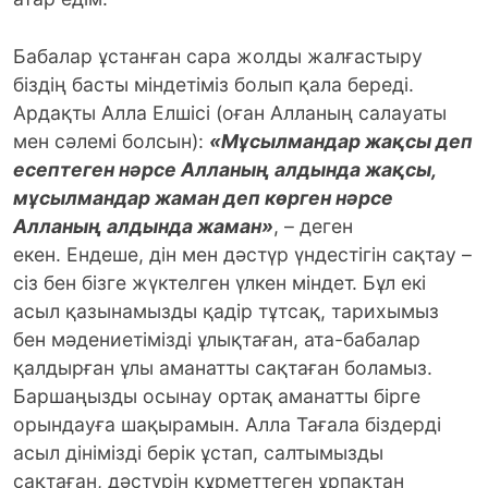
Бабалар ұстанған сара жолды жалғастыру
біздің басты міндетіміз болып қала береді.
Ардақты Алла Елшісі (оған Алланың салауаты
мен сәлемі болсын):
«Мұсылмандар жақсы деп
есептеген нәрсе Алланың алдында жақсы,
мұсылмандар жаман деп көрген нәрсе
Алланың алдында жаман»
, – деген
екен. Ендеше, дін мен дәстүр үндестігін сақтау –
сіз бен бізге жүктелген үлкен міндет. Бұл екі
асыл қазынамызды қадір тұтсақ, тарихымыз
бен мәдениетімізді ұлықтаған, ата-бабалар
қалдырған ұлы аманатты сақтаған боламыз.
Баршаңызды осынау ортақ аманатты бірге
орындауға шақырамын. Алла Тағала біздерді
асыл дінімізді берік ұстап, салтымызды
сақтаған, дәстүрін құрметтеген ұрпақтан