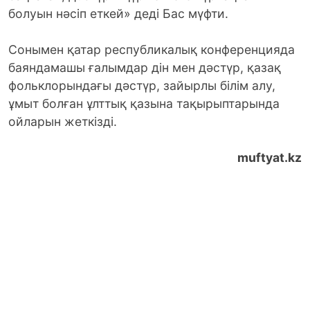
болуын нәсіп еткей» деді Бас мүфти.
Сонымен қатар республикалық конференцияда
баяндамашы ғалымдар дін мен дәстүр, қазақ
фольклорындағы дәстүр, зайырлы білім алу,
ұмыт болған ұлттық қазына тақырыптарында
ойларын жеткізді.
muftyat.kz