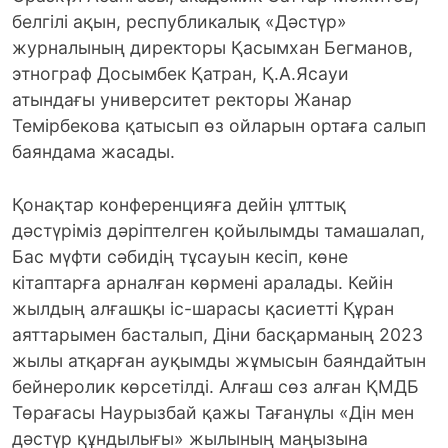
белгілі ақын, республикалық «Дәстүр»
журналының директоры Қасымхан Бегманов,
этнограф Досымбек Қатран, Қ.А.Ясауи
атындағы университет ректоры Жанар
Темірбекова қатысып өз ойларын ортаға салып
баяндама жасады.
Қонақтар конференцияға дейін ұлттық
дәстүріміз дәріптелген қойылымды тамашалап,
Бас мүфти сәбидің тұсауын кесіп, көне
кітаптарға арналған көрмені аралады. Кейін
жылдың алғашқы іс-шарасы қасиетті Құран
аяттарымен басталып, Діни басқарманың 2023
жылы атқарған ауқымды жұмысын баяндайтын
бейнеролик көрсетілді. Алғаш сөз алған ҚМДБ
Төрағасы Наурызбай қажы Тағанұлы «Дін мен
дәстүр құндылығы» жылының маңызына