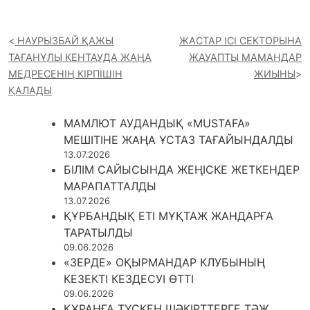
НАУРЫЗБАЙ ҚАЖЫ
ЖАСТАР ІСІ СЕКТОРЫНА
ТАҒАНҰЛЫ КЕНТАУДА ЖАҢА
ЖАУАПТЫ МАМАНДАР
МЕДРЕСЕНІҢ КІРПІШІН
ЖИЫНЫ
ҚАЛАДЫ
МАМЛЮТ АУДАНДЫҚ «MUSTAFA»
МЕШІТІНЕ ЖАҢА ҰСТАЗ ТАҒАЙЫНДАЛДЫ
13.07.2026
БІЛІМ САЙЫСЫНДА ЖЕҢІСКЕ ЖЕТКЕНДЕР
МАРАПАТТАЛДЫ
13.07.2026
ҚҰРБАНДЫҚ ЕТІ МҰҚТАЖ ЖАНДАРҒА
ТАРАТЫЛДЫ
09.06.2026
«ЗЕРДЕ» ОҚЫРМАНДАР КЛУБЫНЫҢ
КЕЗЕКТІ КЕЗДЕСУІ ӨТТІ
09.06.2026
ҚҰРАНҒА ТҮСКЕН ШӘКІРТТЕРГЕ ТӘЖ