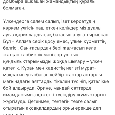
домбыра ешқашан жамандықтың құралы
болмаған.
Үлкендерге сәлем салып, ізет көрсетудің
көркем үлгісін паш еткен келіндеріміз дуалы
ауыз қариялардың ақ батасын алуға тырысқан.
Бұл – Аллаға серік қосу емес, үлкен құрметтің
белгісі. Сан ғасырдан бері жалғасып келе
жатқан тәрбиелік мәні зор ұлттық
құндылықтарымызды жоққа шығару – үлкен
қателік. Құран мен хадистің негізгі мұрат-
мақсатын ұғынбаған кейбір жастар астарлы
мағынадағы аяттарды тікелей түсініп, қателікке
бой алдыруда. Әрине, мұндай сәттерде
имамдарымыз қажетті түсіндіру жұмыстарын
жүргізуде. Дегенмен, тентегін тезге салып
отыратын ақсақалдардың орны ерекше деп
атар едім.