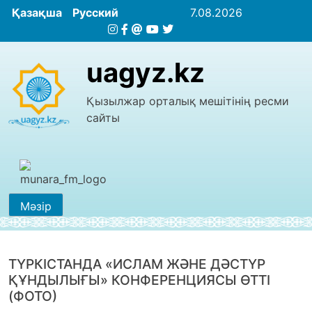
Қазақша
Русский
7.08.2026
uagyz.kz
Қызылжар орталық мешітінің ресми
сайты
Мәзір
ТҮРКІСТАНДА «ИСЛАМ ЖӘНЕ ДӘСТҮР
ҚҰНДЫЛЫҒЫ» КОНФЕРЕНЦИЯСЫ ӨТТІ
(ФОТО)