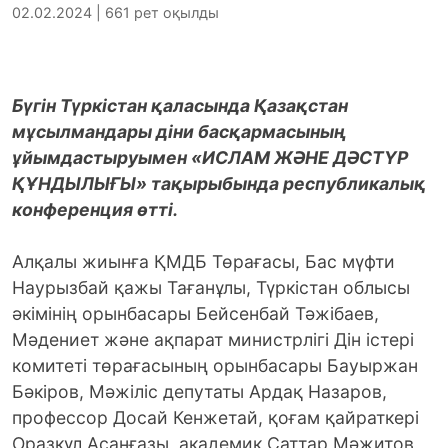
02.02.2024 | 661 рет оқылды
Бүгін Түркістан қаласында Қазақстан
мұсылмандары діни басқармасының
ұйымдастыруымен «ИСЛАМ ЖӘНЕ ДӘСТҮР
ҚҰНДЫЛЫҒЫ» тақырыбында республикалық
конференция өтті.
Алқалы жиынға ҚМДБ Төрағасы, Бас мүфти
Наурызбай қажы Тағанұлы, Түркістан облысы
әкімінің орынбасары Бейсенбай Тәжібаев,
Мәдениет және ақпарат министрлігі Дін істері
комитеті төрағасының орынбасары Бауыржан
Бәкіров, Мәжіліс депутаты Ардақ Назаров,
профессор Досай Кенжетай, қоғам қайраткері
Оразкүл Асанғазы, академик Саттар Мәжитов,