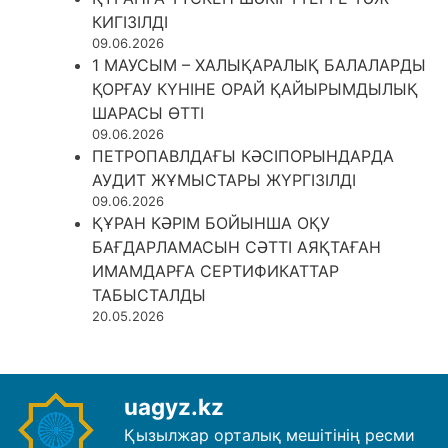
КИГІЗІЛДІ
09.06.2026
1 МАУСЫМ – ХАЛЫҚАРАЛЫҚ БАЛАЛАРДЫ
ҚОРҒАУ КҮНІНЕ ОРАЙ ҚАЙЫРЫМДЫЛЫҚ
ШАРАСЫ ӨТТІ
09.06.2026
ПЕТРОПАВЛДАҒЫ КӘСІПОРЫНДАРДА
АУДИТ ЖҰМЫСТАРЫ ЖҮРГІЗІЛДІ
09.06.2026
ҚҰРАН КӘРІМ БОЙЫНША ОҚУ
БАҒДАРЛАМАСЫН СӘТТІ АЯҚТАҒАН
ИМАМДАРҒА СЕРТИФИКАТТАР
ТАБЫСТАЛДЫ
20.05.2026
uagyz.kz
Қызылжар орталық мешітінің ресми