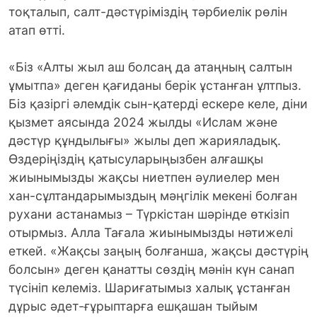
тоқталып, салт-дәстүріміздің тәрбиелік рөлін
атап өтті.
«Біз «Алты жыл аш болсаң да атаңның салтын
ұмытпа» деген қағиданы берік ұстанған ұлтпыз.
Біз қазіргі әлемдік сын-қатерді ескере келе, діни
қызмет аясында 2024 жылды «Ислам және
дәстүр құндылығы» жылы деп жарияладық.
Өздеріңіздің қатысуларыңызбен алғашқы
жиынымызды жақсы ниетпен әулиелер мен
хан-сұлтандарымыздың мәңгілік мекені болған
рухани астанамыз – Түркістан шәрінде өткізіп
отырмыз. Алла Тағала жиынымызды нәтижелі
еткей. «Жақсы заңың болғанша, жақсы дәстүрің
болсын» деген қанатты сөздің мәнін күн санап
түсініп келеміз. Шариғатымыз халық ұстанған
дұрыс әдет-ғұрыптарға ешқашан тыйым