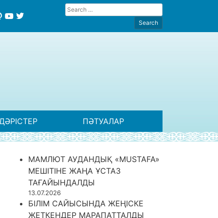
ДӘРІСТЕР
ПӘТУАЛАР
МАМЛЮТ АУДАНДЫҚ «MUSTAFA»
МЕШІТІНЕ ЖАҢА ҰСТАЗ
ТАҒАЙЫНДАЛДЫ
13.07.2026
БІЛІМ САЙЫСЫНДА ЖЕҢІСКЕ
ЖЕТКЕНДЕР МАРАПАТТАЛДЫ