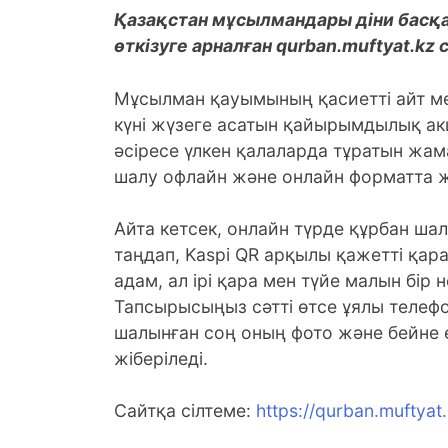
Қазақстан мұсылмандары діни басқ
өткізуге арналған qurban.muftyat.kz 
Мұсылман қауымының қасиетті айт мер
күні жүзеге асатын қайырымдылық ак
әсіресе үлкен қалаларда тұратын жам
шалу офлайн және онлайн форматта ж
Айта кетсек, онлайн түрде құрбан ш
таңдап, Kaspi QR арқылы қажетті қар
адам, ал ірі қара мен түйе малын бір 
Тапсырысыңыз сәтті өтсе ұялы телеф
шалынған соң оның фото және бейне е
жіберіледі.
Сайтқа сілтеме:
https://qurban.muftyat.