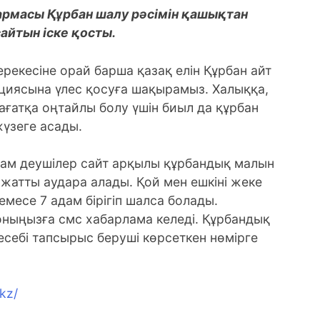
армасы Құрбан шалу рәсімін қашықтан
сайтын іске қосты.
екесіне орай барша қазақ елін Құрбан айт
циясына үлес қосуға шақырамыз. Халыққа,
ағатқа оңтайлы болу үшін биыл да құрбан
үзеге асады.
алам деушілер сайт арқылы құрбандық малын
ажатты аудара алады. Қой мен ешкіні жеке
немесе 7 адам бірігіп шалса болады.
оныңызға смс хабарлама келеді. Құрбандық
себі тапсырыс беруші көрсеткен нөмірге
kz/