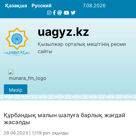
Қазақша
Русский
7.08.2026
uagyz.kz
Қызылжар орталық мешітінің ресми
сайты
Мәзір
Құрбандық малын шалуға барлық жағдай
жасалды
29.06.2023 | 1,119 рет оқылды