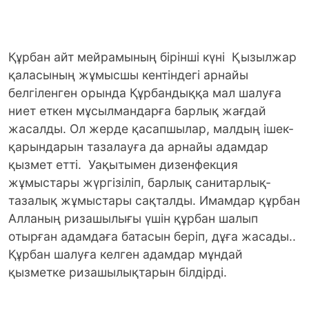
Құрбан айт мейрамының бірінші күні Қызылжар
қаласының жұмысшы кентіндегі арнайы
белгіленген орында Құрбандыққа мал шалуға
ниет еткен мұсылмандарға барлық жағдай
жасалды. Ол жерде қасапшылар, малдың ішек-
қарындарын тазалауға да арнайы адамдар
қызмет етті. Уақытымен дизенфекция
жұмыстары жүргізіліп, барлық санитарлық-
тазалық жұмыстары сақталды. Имамдар құрбан
Алланың ризашылығы үшін құрбан шалып
отырған адамдаға батасын беріп, дұға жасады..
Құрбан шалуға келген адамдар мұндай
қызметке ризашылықтарын білдірді.