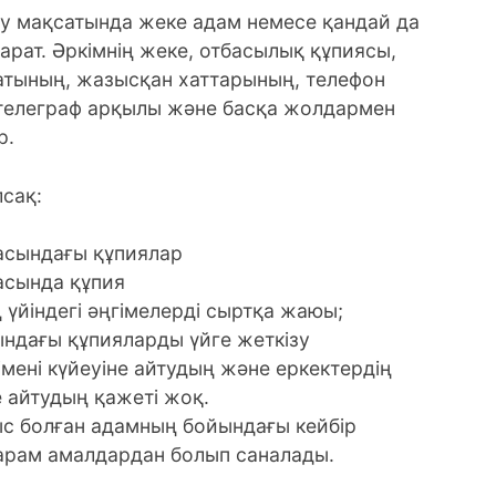
ету мақсатында жеке адам немесе қандай да
арат. Әркімнің жеке, отбасылық құпиясы,
тының, жазысқан хаттарының, телефон
, телеграф арқылы және басқа жолдармен
р.
лсақ:
расындағы құпиялар
асында құпия
үйіндегі әңгімелерді сыртқа жаюы;
ндағы құпияларды үйге жеткізу
мені күйеуіне айтудың және еркектердің
е айтудың қажеті жоқ.
ыс болған адамның бойындағы кейбір
харам амалдардан болып саналады.