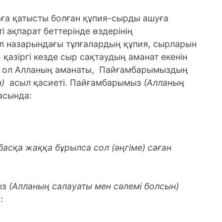
лғаға қатысты болған құпия-сырды ашуға
і ақпарат беттерінде өздерінің
л назарындағы тұлғалардың құпия, сырларын
 қазіргі кезде сыр сақтаудың аманат екенін
р ол Алланың аманаты, Пайғамбарымыздың
)
асыл қасиеті. Пайғамбарымыз
(Алланың
асында:
 басқа жаққа бұрылса сол (әңгіме) саған
ыз
(Алланың салауаты мен сәлемі болсын)
: