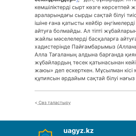
кемшіліктерді сырт көзге көрсетпей ж
араларындағы сырды сақтай білуі ти
ішіне ғана қатысты кейбір әңгімелер
айтуға болмайды. Ал тіпті жұбайларын
жайлы мәселелерді басқаларға айтуға 
хадистерінде Пайғамбарымыз
(Аллан
Алла Тағаланың алдына барғанда қия
жұбайлардың төсек қатынасынан кейі
жаюы» деп ескерткен. Мұсылман кісі 
құпиясын әрдайым сақтай білуі нағыз
Сөз таластыру
uagyz.kz