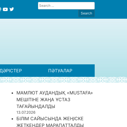
ДӘРІСТЕР
ПӘТУАЛАР
МАМЛЮТ АУДАНДЫҚ «MUSTAFA»
МЕШІТІНЕ ЖАҢА ҰСТАЗ
ТАҒАЙЫНДАЛДЫ
13.07.2026
БІЛІМ САЙЫСЫНДА ЖЕҢІСКЕ
ЖЕТКЕНДЕР МАРАПАТТАЛДЫ