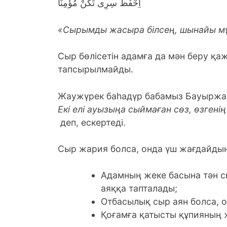
اِحْفَظْ سِرِى تَكُنْ مُؤْمِنًا
«Сырымды жасыра білсең, шынайы м
Сыр бөлісетін адамға да мән беру қаже
тапсырылмайды.
Жаужүрек баһадүр бабамыз Бауыржа
Екі елі ауызыңа сыймаған сөз, өзгенің
деп, ескертеді.
Сыр жария болса, онда үш жағдайдың 
Адамның жеке басына тән с
аяққа тапталады;
Отбасылық сыр аян болса, 
Қоғамға қатысты құпияның жі