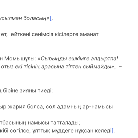
ұсылман боласың»
[
.
т, өйткені сенімсіз кісілерге аманат
н Момышұлы: «
Сырыңды ешкімге алдыртпа!
 отыз екі тісінің арасына тіптен сыймайды»
,
–
біріне зияны тиеді:
ыр жария болса, сол адамның ар-намысы
отбасының намысы тапталады;
бі сөгілсе, ұлттық мүддеге нұқсан келеді
[
.