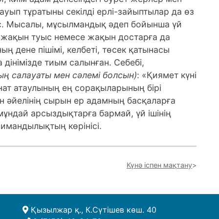
ауып тұратыны секілді ерлі-зайыптылар да өз
іс. Мысалы, мұсылмандық әдеп бойынша үй
ді жақын туыс немесе жақын достарға да
ың дене пішімі, келбеті, төсек қатынасы
дінімізде тиым салынған. Себебі,
ың салауаты мен сәлемі болсын)
: «Қиямет күні
нат атаулының ең сорақыларының бірі
н әйелінің сырын ер адамның басқаларға
мұндай арсыздықтарға бармай, үй ішінің
 имандылықтың көрінісі.
Күнә іспен мақтану
Қызылжар қ., К.Сүтішев көш. 40