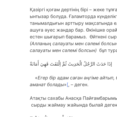
Қазіргі қоғам дертінің бірі – жеке тұ
ынтызар болуда. Ғаламторда күнделікт
танымалдығын арттыру мақсатында е
ашуға әуес жандар бар. Өкінішке орай
естен шығарып барамыз. Өйткені сы
(Алланың салауаты мен сәлемі болсын
салауаты мен сәлемі болсын)
бұл тур
إذَا حَدَثَ الرَّجُلُ الْحَدِيثَ ثُمَّ اِلْتَفَتَ فَهِيَ أَمَانَةٌ
«
Егер бір адам саған әңгіме айтып,
аманат болады
»
[
, – деген.
Атақты сахабы Анасқа Пайғамбарым
сырды жаймау жайында былай деген