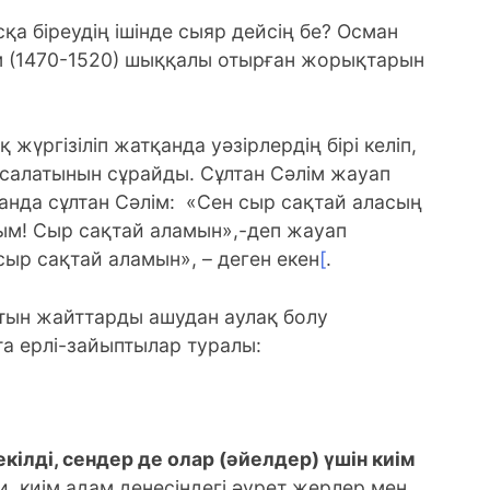
сқа біреудің ішінде сыяр дейсің бе? Осман
лім (1470-1520) шыққалы отырған жорықтарын
үргізіліп жатқанда уәзірлердің бірі келіп,
салатынын сұрайды. Сұлтан Сәлім жауап
ғанда сұлтан Сәлім: «Сен сыр сақтай аласың
аным! Сыр сақтай аламын»,-деп жауап
 сыр сақтай аламын», – деген екен
[
.
тын жайттарды ашудан аулақ болу
та ерлі-зайыптылар туралы:
кілді, сендер де олар (әйелдер) үшін киім
и, киім адам денесіндегі әурет жерлер мен