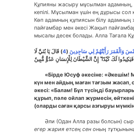
Құпияны жасыру мұсылман адамның, от
кепілі. Мұсылман үшін ең дұрысы сол 
Көп адамның құпиясын білу адамның же
пайғамбар мен әкесі Жақып пайғамба
мысалы десек болады. Алла Тағала Құ
قَالَ يَا بُنَيَّ لَا
)
4
(
ّمْسَ وَالْقَمَرَ رَأَيْتُهُمْ لِي سَاجِدِينَ
كِيدُوا لَكَ كَيْدًا ۖ إِنَّ الشَّيْطَانَ لِلْإِنسَانِ عَدُوٌّ مُّبِينٌ
«Бірде Юсуф әкесіне: «Әкешім! М
күн мен айдың маған тағзым жасап, с
әкесі: «Балам! Бұл түсіңді бауырлар
құрып, пәле ойлап жүрмесін, өйткен
(оларды саған қарсы азғыруы мүмкін
Әли (Одан Алла разы болсын) сы
егер жария етсең сен оның тұтқынын