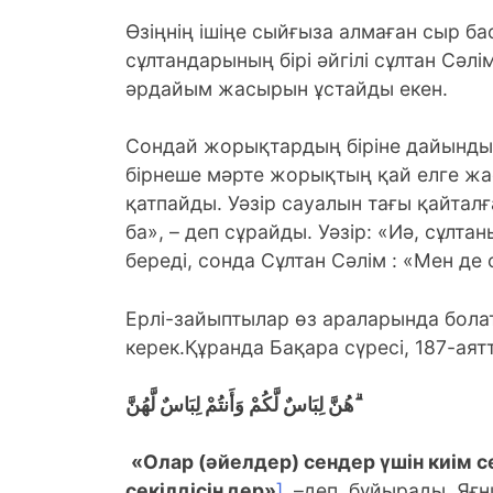
Өзіңнің ішіңе сыйғыза алмаған сыр ба
сұлтандарының бірі әйгілі сұлтан Сә
әрдайым жасырын ұстайды екен.
Сондай жорықтардың біріне дайындық ж
бірнеше мәрте жорықтың қай елге жа
қатпайды. Уәзір сауалын тағы қайтал
ба», – деп сұрайды. Уәзір: «Иә, сұлт
береді, сонда Сұлтан Сәлім : «Мен де
Ерлі-зайыптылар өз араларында бола
керек.Құранда Бақара сүресі, 187-аят
هُنَّ لِبَاسٌ لَّكُمْ وَأَنتُمْ لِبَاسٌ لَّهُنَّ ۗ
«Олар (әйелдер) сендер үшін киім се
секілдісіңдер»
]
, –деп, бұйырады. Яғн