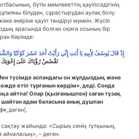
басының, бүтін мемлекеттің қауіпсіздігінің
құпияны білуден, сұрастырудан аулақ болу.
ке өміріне қауіп төндіруі мүмкін. Жүсіп
рдың арасында болған оқиға осының бір
ран Кәрімде:
إِذْ قَالَ يُوسُفُ لِأَبِيهِ يَا أَبَتِ إِنِّي رَأَيْتُ أَحَدَ عَشَرَ كَوْكَبًا وَالشَ
تَقْصُصْ رُؤْيَاكَ عَلَىٰ إِخْوَتِكَ فَيَ
ен түсімде аспандағы он жұлдыздың және
әжде етіп тұрғанын көрдім», деді. Сонда
ыңа айтпа! Олар (қызғанышпен) саған тұзақ
і шайтан адам баласына анық дұшпан
)»,
деген
[
.
р сақтау жайында:
«Сырың сенің тұтқының,
а айналасың»
, – деген.