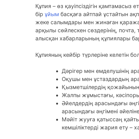
Құпия – өз қауіпсіздігін қамтамасыз 
бір
ұйым
басқаға айтпай ұстайтын ақп
жеке салымдары мен жинаған қаража
арқылы сөйлескен сөздерінің, почта
алысқан хабарларының құпиялары ба
Құпияның кейбір түрлеріне келетін бо
Дәрігер мен емделушінің а
Оқушы мен ұстаздардың ар
Қызметшілердің қожайының 
Жалпы жұмыстағы, кәсіпоры
Әйелдердің арасындағы әңгі
арасындағы әңгімені әйелін
Мәйіт жууға қатыссаң қайт
кемшіліктерді жария ету – 