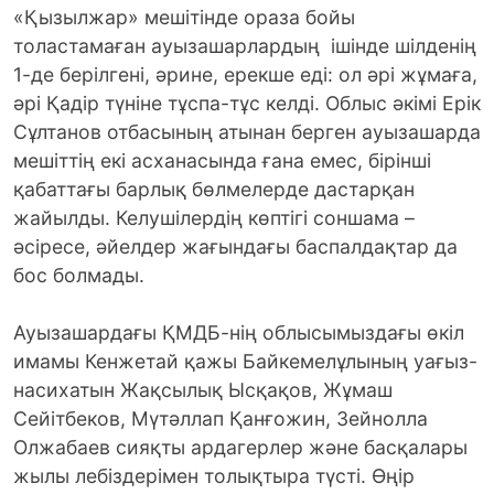
«Қызылжар» мешітінде ораза бойы
толастамаған ауызашарлардың ішінде шілденің
1-де берілгені, әрине, ерекше еді: ол әрі жұмаға,
әрі Қадір түніне тұспа-тұс келді. Облыс әкімі Ерік
Сұлтанов отбасының атынан берген ауызашарда
мешіттің екі асханасында ғана емес, бірінші
қабаттағы барлық бөлмелерде дастарқан
жайылды. Келушілердің көптігі соншама –
әсіресе, әйелдер жағындағы баспалдақтар да
бос болмады.
Ауызашардағы ҚМДБ-нің облысымыздағы өкіл
имамы Кенжетай қажы Байкемелұлының уағыз-
насихатын Жақсылық Ысқақов, Жұмаш
Сейітбеков, Мүтәллап Қанғожин, Зейнолла
Олжабаев сияқты ардагерлер және басқалары
жылы лебіздерімен толықтыра түсті. Өңір