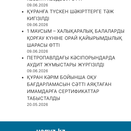
09.06.2026
ҚҰРАНҒА ТҮСКЕН ШӘКІРТТЕРГЕ ТӘЖ
КИГІЗІЛДІ
09.06.2026
1 МАУСЫМ – ХАЛЫҚАРАЛЫҚ БАЛАЛАРДЫ
ҚОРҒАУ КҮНІНЕ ОРАЙ ҚАЙЫРЫМДЫЛЫҚ
ШАРАСЫ ӨТТІ
09.06.2026
ПЕТРОПАВЛДАҒЫ КӘСІПОРЫНДАРДА
АУДИТ ЖҰМЫСТАРЫ ЖҮРГІЗІЛДІ
09.06.2026
ҚҰРАН КӘРІМ БОЙЫНША ОҚУ
БАҒДАРЛАМАСЫН СӘТТІ АЯҚТАҒАН
ИМАМДАРҒА СЕРТИФИКАТТАР
ТАБЫСТАЛДЫ
20.05.2026
uagyz.kz