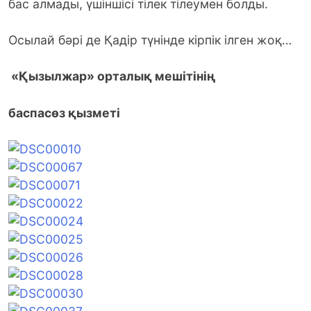
бас алмады, үшіншісі тілек тілеумен болды.
Осылай бәрі де Қадір түнінде кірпік ілген жоқ…
«Қызылжар» орталық
мешітінің
баспасөз қызметі