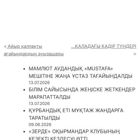
Айыр қалпақты
…ҚАЛАДАҒЫ ҚАДІР ТҮНДЕРІ
ағайындардың ауызашары
МАМЛЮТ АУДАНДЫҚ «MUSTAFA»
МЕШІТІНЕ ЖАҢА ҰСТАЗ ТАҒАЙЫНДАЛДЫ
13.07.2026
БІЛІМ САЙЫСЫНДА ЖЕҢІСКЕ ЖЕТКЕНДЕР
МАРАПАТТАЛДЫ
13.07.2026
ҚҰРБАНДЫҚ ЕТІ МҰҚТАЖ ЖАНДАРҒА
ТАРАТЫЛДЫ
09.06.2026
«ЗЕРДЕ» ОҚЫРМАНДАР КЛУБЫНЫҢ
КЕЗЕКТІ КЕЗДЕСУІ ӨТТІ