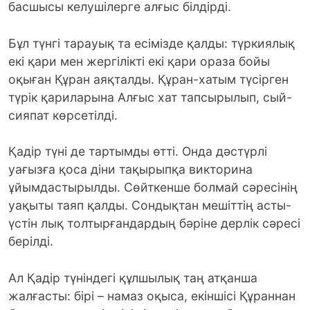
басшысы келушілерге алғыс білдірді.
Бұл түнгі тарауық та есімізде қалды: түркиялық
екі қари мен жергілікті екі қари ораза бойы
оқыған Құран аяқталды. Құран-хатым түсірген
түрік қариларына Алғыс хат тапсырылып, сый-
сияпат көрсетілді.
Қадір түні де тартымды өтті. Онда дәстүрлі
уағызға қоса діни тақырыпқа викторина
ұйымдастырылды. Сөйткенше болмай сәресінің
уақыты таяп қалды. Сондықтан мешіттің асты-
үстін лық толтырғандардың бәріне дерлік сәресі
берілді.
Ал Қадір түніндегі құлшылық таң атқанша
жалғасты: бірі – намаз оқыса, екіншісі Құраннан